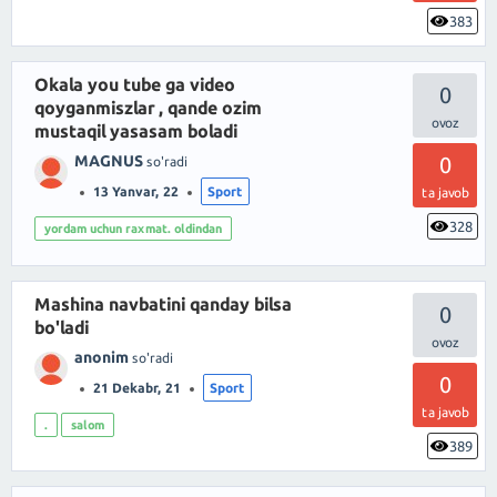
383
Okala you tube ga video
0
qoyganmiszlar , qande ozim
mustaqil yasasam boladi
MAGNUS
0
so'radi
13 Yanvar, 22
Sport
ta javob
328
yordam uchun raxmat. oldindan
Mashina navbatini qanday bilsa
0
bo'ladi
anonim
so'radi
0
21 Dekabr, 21
Sport
ta javob
.
salom
389