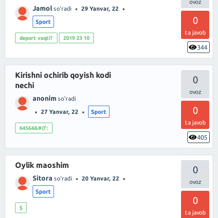
Jamol
so'radi
29 Yanvar, 22
0
Sport
ta javob
deport vaqti?
2019 23 10
344
Kirishni ochirib qoyish kodi
0
nechi
anonim
so'radi
0
27 Yanvar, 22
Sport
ta javob
64564&#(!':
405
Oylik maoshim
0
Sitora
so'radi
20 Yanvar, 22
Sport
0
$
ta javob