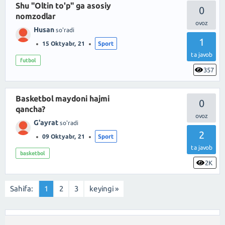
Shu "Oltin to'p" ga asosiy
0
nomzodlar
Husan
so'radi
1
15 Oktyabr, 21
Sport
ta javob
futbol
357
Basketbol maydoni hajmi
0
qancha?
G'ayrat
so'radi
2
09 Oktyabr, 21
Sport
ta javob
basketbol
2K
Sahifa:
1
2
3
keyingi »