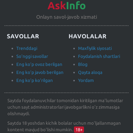
Ask
Info
Onlayn savol-javob xizmati
SAVOLLAR
HAVOLALAR
Trenddagi
Maxfiylik siyosati
So'nggi savollar
Foydalanish shartlari
Eng ko'p ovoz berilgan
Blog
Eng ko'p javob berilgan
Qayta aloqa
Eng ko'p ko'rilgan
Yordam
Saytda foydalanuvchilar tomonidan kiritilgan ma'lumotlar
uchun sayt administratorlari javobgarlikni o'z zimmasiga
olishmaydi.
Saytda 18 yoshdan kichik bolalar uchun mo'ljallanmagan
kontent mavjud bo'lishi mumkin.
18+