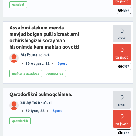
ta javob
gandbol
556
Assalomi alekum menda
0
mavjud bolgan pulli xizmatlarni
ochirishingizni sorayman
hisonimda kam mablag qovotti
0
Maftuna
so'radi
ta javob
10 Avgust, 22
Sport
297
maftuna axadova
geometriya
Qarzdorlikni bulmoqchiman.
0
Sulaymon
so'radi
30 Iyun, 22
Sport
0
qarzdorlik
ta javob
377