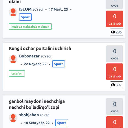
olami
ISLOM
so'radi
17 Mart, 23
0
Sport
ta javob
hozirda maktabda oʻqiman
295
Kungil ochar portalini uchirish
0
Bobonazar
so'radi
22 Noyabr, 22
Sport
0
telefon
ta javob
397
ganbol maydoni nechchiga
0
nechchi bo'ladi?qo'l topi
shohjahon
so'radi
0
18 Sentyabr, 22
Sport