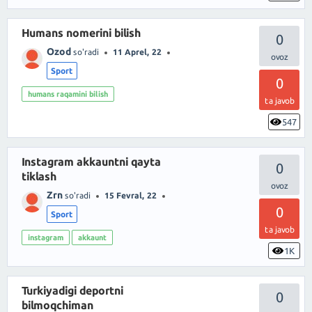
Humans nomerini bilish
0
Ozod
so'radi
11 Aprel, 22
Sport
0
humans raqamini bilish
ta javob
547
Instagram akkauntni qayta
0
tiklash
Zrn
so'radi
15 Fevral, 22
0
Sport
ta javob
instagram
akkaunt
1K
Turkiyadigi deportni
0
bilmoqchiman