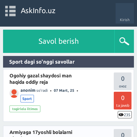
AskInfo.uz
Kirish
Savol berish
Sport dagi so'nggi savollar
Ogohiy gazal shaydosi man
0
haqida oddiy reja
anonim
so'radi
07 Mart, 25
0
Sport
ta javob
togirlela iltimos
235
Armiyaga 17yoshli bolalarni
0