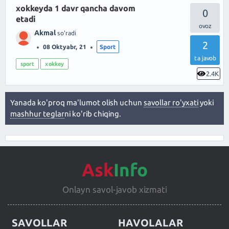
xokkeyda 1 davr qancha davom
0
etadi
Akmal
so'radi
2
08 Oktyabr, 21
Sport
ta javob
sport
xokkey
2.4K
Yanada ko'proq ma'lumot olish uchun
savollar ro'yxati
yoki
mashhur teglar
ni ko'rib chiqing.
Ask
Info
Onlayn savol-javob xizmati
SAVOLLAR
HAVOLALAR