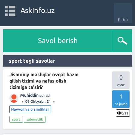
AskInfo.uz
Kirish
Savol berish
sport tegli savollar
Jismoniy mashqlar ovqat hazm
0
qilish tizimi va nafas olish
tizimiga ta'siri?
Muhiddin
1
so'radi
09 Oktyabr, 21
ta javob
Hayvon va o'simliklar
511
sport
salomatlik