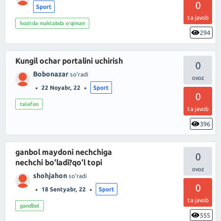
0
Sport
ta javob
hozirda maktabda oʻqiman
294
Kungil ochar portalini uchirish
0
Bobonazar
so'radi
22 Noyabr, 22
Sport
0
telefon
ta javob
396
ganbol maydoni nechchiga
0
nechchi bo'ladi?qo'l topi
shohjahon
so'radi
0
18 Sentyabr, 22
Sport
ta javob
gandbol
555