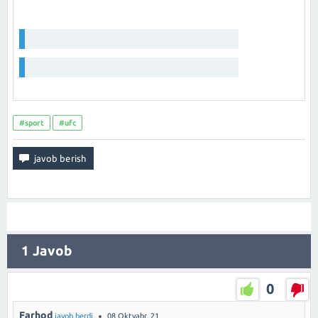
#sport
#ufc
1
Javob
0
Farhod
javob berdi
08 Oktyabr, 21