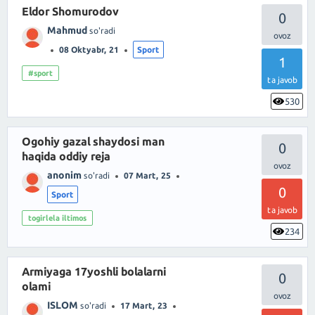
Eldor Shomurodov
0
Mahmud
so'radi
08 Oktyabr, 21
Sport
1
#sport
ta javob
530
Ogohiy gazal shaydosi man
0
haqida oddiy reja
anonim
so'radi
07 Mart, 25
0
Sport
ta javob
togirlela iltimos
234
Armiyaga 17yoshli bolalarni
0
olami
ISLOM
so'radi
17 Mart, 23