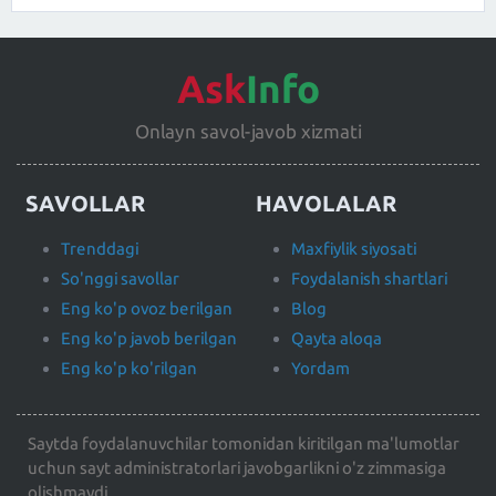
Ask
Info
Onlayn savol-javob xizmati
SAVOLLAR
HAVOLALAR
Trenddagi
Maxfiylik siyosati
So'nggi savollar
Foydalanish shartlari
Eng ko'p ovoz berilgan
Blog
Eng ko'p javob berilgan
Qayta aloqa
Eng ko'p ko'rilgan
Yordam
Saytda foydalanuvchilar tomonidan kiritilgan ma'lumotlar
uchun sayt administratorlari javobgarlikni o'z zimmasiga
olishmaydi.