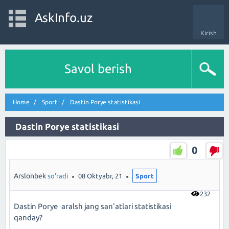
AskInfo.uz
Kirish
Savol berish
Home
Sport
Dastin Porye statistikasi
Dastin Porye statistikasi
0
Arslonbek
so'radi
08 Oktyabr, 21
Sport
232
Dastin Porye aralsh jang san'atlari statistikasi
qanday?