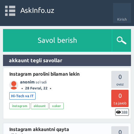
AskInfo.uz
Kirish
Savol berish
akkaunt tegli savollar
Instagram parolini bilaman lekin
0
anonim
so'radi
28 Fevral, 22
0
Hi-Tech va IT
ta javob
instagram
akkaunt
xaker
388
Instagram akkauntni qayta
0