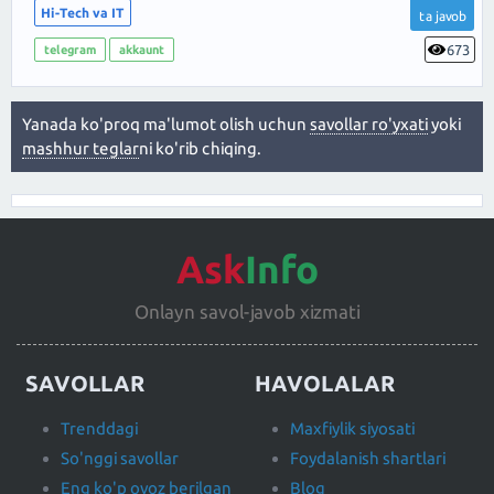
Hi-Tech va IT
ta javob
673
telegram
akkaunt
Yanada ko'proq ma'lumot olish uchun
savollar ro'yxati
yoki
mashhur teglar
ni ko'rib chiqing.
Ask
Info
Onlayn savol-javob xizmati
SAVOLLAR
HAVOLALAR
Trenddagi
Maxfiylik siyosati
So'nggi savollar
Foydalanish shartlari
Eng ko'p ovoz berilgan
Blog