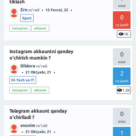
tiklash
Zrn
so'radi
15 Fevral, 22
0
Sport
ta javob
instagram
akkaunt
1K
Instagram akkauntni qandey
0
o'chirish mumkin ?
Dildora
so'radi
2
21 Oktyabr, 21
Hi-Tech va IT
ta javob
1.3K
instagram
akkaunt
Telegram akkaunt qanday
0
o'chiriladi ?
anonim
so'radi
1
21 Oktyabr, 21