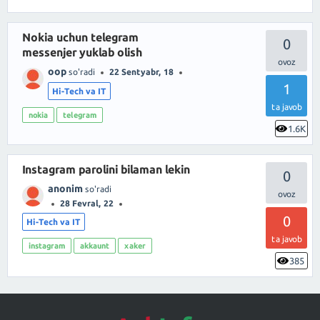
Nokia uchun telegram
0
messenjer yuklab olish
oop
so'radi
22 Sentyabr, 18
1
Hi-Tech va IT
ta javob
nokia
telegram
1.6K
Instagram parolini bilaman lekin
0
anonim
so'radi
28 Fevral, 22
0
Hi-Tech va IT
ta javob
instagram
akkaunt
xaker
385