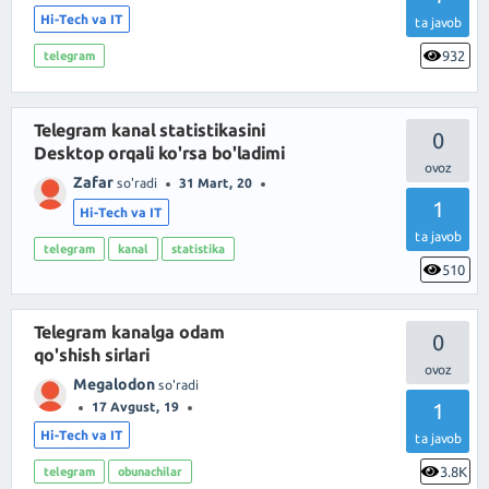
Hi-Tech va IT
ta javob
932
telegram
Telegram kanal statistikasini
0
Desktop orqali ko'rsa bo'ladimi
Zafar
so'radi
31 Mart, 20
1
Hi-Tech va IT
ta javob
telegram
kanal
statistika
510
Telegram kanalga odam
0
qo'shish sirlari
Megalodon
so'radi
1
17 Avgust, 19
Hi-Tech va IT
ta javob
3.8K
telegram
obunachilar