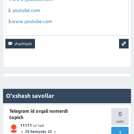
2.
youtube.com
3.
www.youtube.com
O'xshash savollar
Telegram id orqali nomerdi
0
topish
11111
so'radi
1
29 Sentyabr, 22