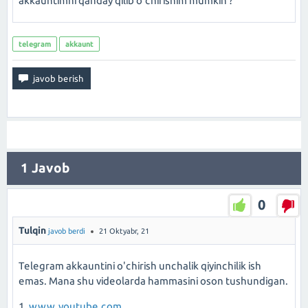
akkauntimni qanday qilib o'chirishim mumkin ?
telegram
akkaunt
1
Javob
0
Tulqin
javob berdi
21 Oktyabr, 21
Telegram akkauntini o'chirish unchalik qiyinchilik ish
emas. Mana shu videolarda hammasini oson tushundigan.
1.
www.youtube.com