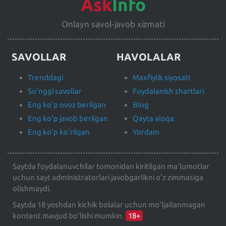
Ask
Info
Onlayn savol-javob xizmati
SAVOLLAR
HAVOLALAR
Trenddagi
Maxfiylik siyosati
So'nggi savollar
Foydalanish shartlari
Eng ko'p ovoz berilgan
Blog
Eng ko'p javob berilgan
Qayta aloqa
Eng ko'p ko'rilgan
Yordam
Saytda foydalanuvchilar tomonidan kiritilgan ma'lumotlar
uchun sayt administratorlari javobgarlikni o'z zimmasiga
olishmaydi.
Saytda 18 yoshdan kichik bolalar uchun mo'ljallanmagan
kontent mavjud bo'lishi mumkin.
18+