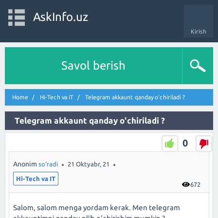
AskInfo.uz
Kirish
Savol berish
Home
Hi-Tech va IT
Telegram akkaunt qanday o'chiriladi ?
Telegram akkaunt qanday o'chiriladi ?
0
Anonim
so'radi
21 Oktyabr, 21
Hi-Tech va IT
672
Salom, salom menga yordam kerak. Men telegram