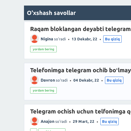
O'xshash savollar
Raqam bloklangan deyabti telegra
Nigina
so'radi
13 Dekabr, 22
Bu qiziq
yordam bering
Telefonimga telegram ochib boʻlmay
Davron
so'radi
04 Dekabr, 22
Bu qiziq
yordam bering
Telegram ochish uchun telfonimga 
Anajon
so'radi
29 Mart, 22
Bu qiziq