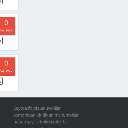
9
0
ta javob
1
0
ta javob
6
Saytda foydalanuvchilar
tomonidan kiritilgan ma'lumotlar
uchun sayt administratorlari