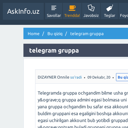
AskInfo.uz
Savollar
Trendda!
Javobsiz
Teglar
Foyd
Home
Bu qiziq
telegram gruppa
telegram gruppa
DIZAYNER Onnile
so'radi
09 Dekabr, 20
Bu qi
Telegramda gruppa ochgandim bilme usha gru
y&ograve;q gruppa admini egasi bolmasa uni 
yana gruppa ochgandim bu safar esa akkounti
buldim gruppani esa egaligini boshqa akkou
egasi uchirilgan akkount bub yotibdi gruppad
y&ograve;qotsam buladi gruppani gruppa user 