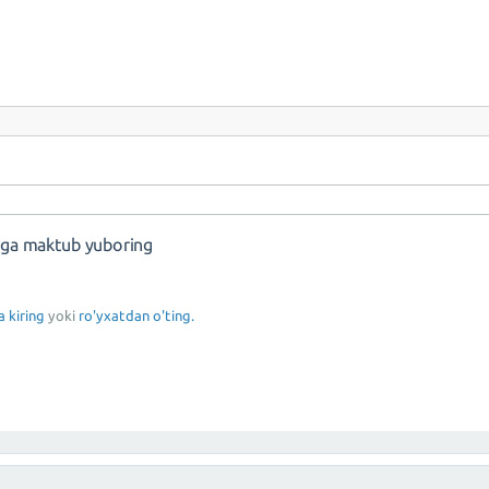
nga maktub yuboring
a kiring
yoki
ro'yxatdan o'ting.