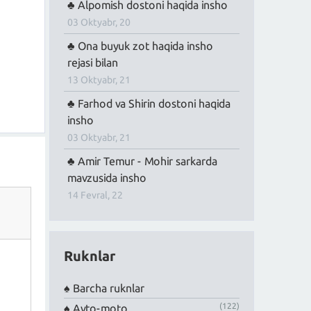
Alpomish dostoni haqida insho
03 Oktyabr, 20
Ona buyuk zot haqida insho
rejasi bilan
13 Oktyabr, 21
Farhod va Shirin dostoni haqida
insho
03 Oktyabr, 21
Amir Temur - Mohir sarkarda
mavzusida insho
14 Fevral, 22
Ruknlar
Barcha ruknlar
(122)
Avto-moto