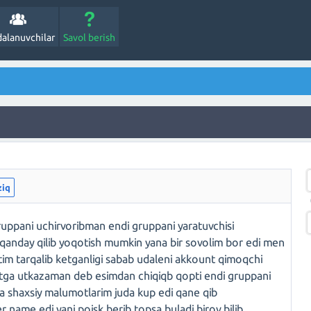
alanuvchilar
Savol berish
ziq
ppani uchirvoribman endi gruppani yaratuvchisi
qanday qilib yoqotish mumkin yana bir sovolim bor edi men
m tarqalib ketganligi sabab udaleni akkount qimoqchi
ntga utkazaman deb esimdan chiqiqb qopti endi gruppani
a shaxsiy malumotlarim juda kup edi qane qib
name edi yani poisk berib topsa buladi birov bilib