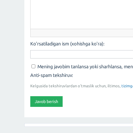
Ko'rsatiladigan ism (xohishga ko'ra):
Mening javobim tanlansa yoki sharhlansa, me
Anti-spam tekshiruv:
Kelgusida tekshiruvlardan o'tmaslik uchun, iltimos,
tizimg