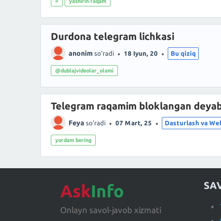
=
yashirin raqam
Durdona telegram lichkasi
anonim
so'radi
18 Iyun, 20
Bu qiziq
@dublajvideolar_olami
Telegram raqamim bloklangan deyab
Feya
so'radi
07 Mart, 25
Dasturlash va We
yordam bering
SA
Ask
Info
Onlayn savol-javob xizmati