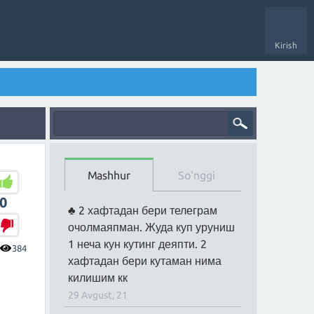
Kirish
Mashhur
So'nggi
0
2 хафтадан бери телеграм
очолмаяпман. Жуда куп уруниш
1 неча кун кутинг деяпти. 2
384
хафтадан бери кутаман нима
килишим кк
29 Avgust, 21