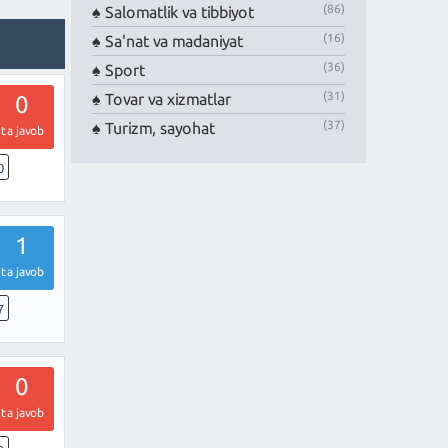
(86)
Salomatlik va tibbiyot
(16)
Sa'nat va madaniyat
(36)
Sport
(31)
Tovar va xizmatlar
0
(37)
Turizm, sayohat
ta javob
0
1
ta javob
7
0
ta javob