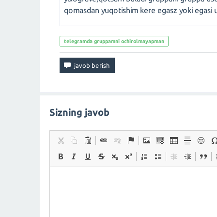
qomasdan yuqotishim kere egasz yoki egasi u
telegramda gruppamni ochirolmayapman
Sizning javob