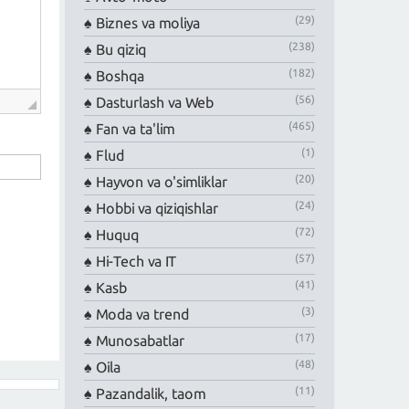
(29)
Biznes va moliya
(238)
Bu qiziq
(182)
Boshqa
(56)
Dasturlash va Web
(465)
Fan va ta'lim
(1)
Flud
(20)
Hayvon va o'simliklar
(24)
Hobbi va qiziqishlar
(72)
Huquq
(57)
Hi-Tech va IT
(41)
Kasb
(3)
Moda va trend
(17)
Munosabatlar
(48)
Oila
(11)
Pazandalik, taom