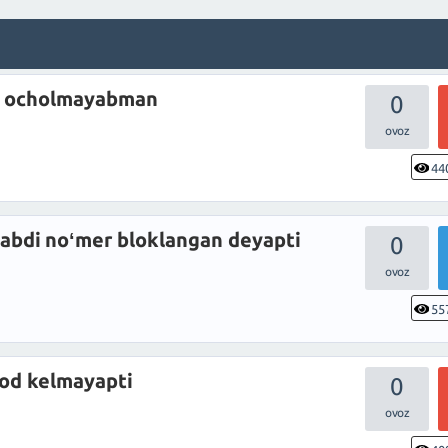
m ocholmayabman
0
44
abdi noʻmer bloklangan deyapti
0
55
qod kelmayapti
0