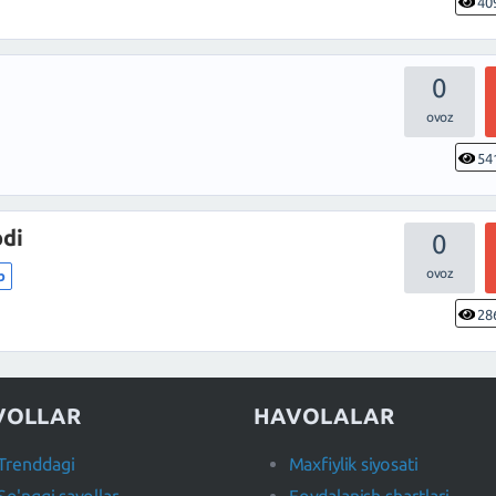
40
0
54
di
0
b
28
VOLLAR
HAVOLALAR
Trenddagi
Maxfiylik siyosati
So'nggi savollar
Foydalanish shartlari