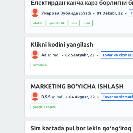
Електирдан канча карз борлигни 
Умарова Зубайда
so'radi
01 Dekabr, 22
T
elektr
qarzdorlik
sms
ussd
Klikni kodini yangilash
Aa
so'radi
02 Sentyabr, 22
Tovar va xizmatl
uzmobile
MARKETING BO'YICHA ISHLASH
D.S.S
so'radi
04 Avgust, 22
Tovar va xizmat
yashirin raqam
Sim kartada pul bor lekin qoʻngʻiroq