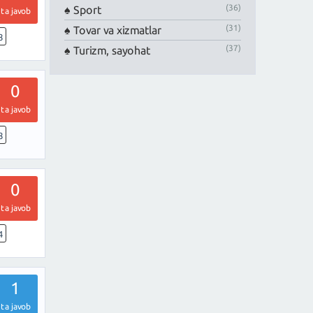
(36)
Sport
ta javob
(31)
Tovar va xizmatlar
8
(37)
Turizm, sayohat
0
ta javob
8
0
ta javob
4
1
ta javob