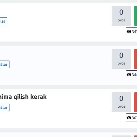
0
lar
34
0
tlar
34
nima qilish kerak
0
tlar
36