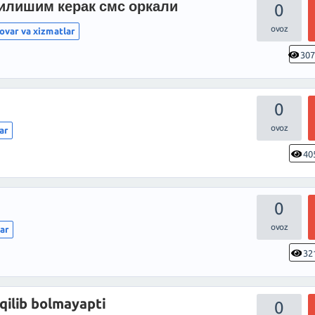
билишим керак смс оркали
0
ovar va xizmatlar
30
0
ar
40
0
lar
32
 qilib bolmayapti
0