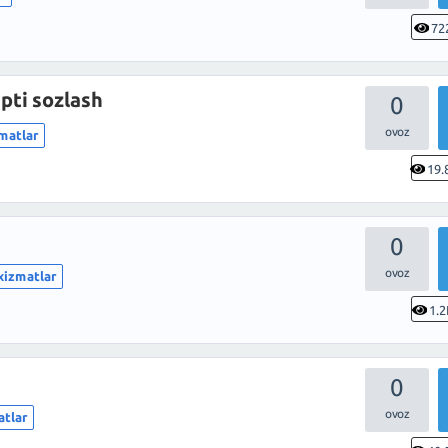
72
pti sozlash
0
zmatlar
19.
0
xizmatlar
1.2
0
atlar