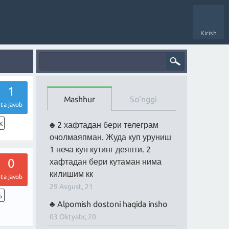
Kirish
1
Mashhur
So'nggi
ta javob
K
2 хафтадан бери телеграм
очолмаяпман. Жуда куп уруниш
1 неча кун кутинг деяпти. 2
0
хафтадан бери кутаман нима
килишим кк
ta javob
29 Avgust, 21
5
Alpomish dostoni haqida insho
03 Oktyabr, 20