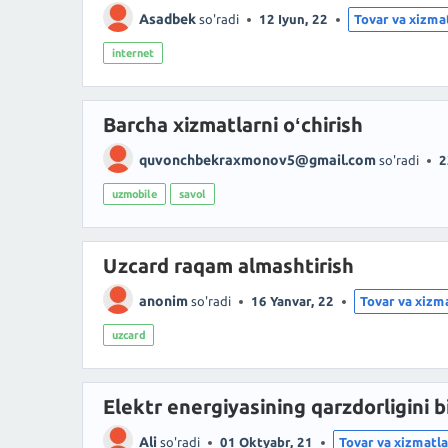
Asadbek
so'radi
12 Iyun, 22
Tovar va xizma
internet
Barcha xizmatlarni oʻchirish
quvonchbekraxmonov5@gmail.com
so'radi
2
uzmobile
savol
Uzcard raqam almashtirish
anonim
so'radi
16 Yanvar, 22
Tovar va xizm
uzcard
Elektr energiyasining qarzdorligini bi
Ali
so'radi
01 Oktyabr, 21
Tovar va xizmatla