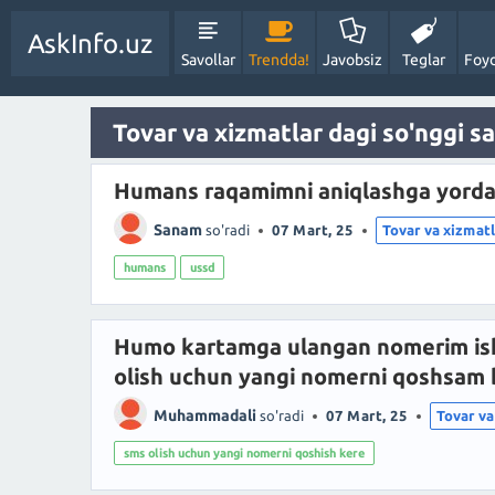
AskInfo.uz
Savollar
Trendda!
Javobsiz
Teglar
Foyd
Tovar va xizmatlar dagi so'nggi sa
Humans raqamimni aniqlashga yord
Sanam
so'radi
07 Mart, 25
Tovar va xizmat
humans
ussd
Humo kartamga ulangan nomerim ish
olish uchun yangi nomerni qoshsam 
Muhammadali
so'radi
07 Mart, 25
Tovar va
sms olish uchun yangi nomerni qoshish kere