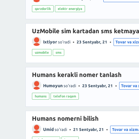
qarzdorlik
elektr energiya
UzMobile sim kartadan sms ketmaya
Ixtiyor
so'radi
23 Sentyabr, 21
Tovar va xi
uzmobile
sms
Humans kerakli nomer tanlash
Humoyun
so'radi
23 Sentyabr, 21
Tovar va 
humans
telefon raqam
Humans nomerni bilish
Umid
so'radi
21 Sentyabr, 21
Tovar va xizm