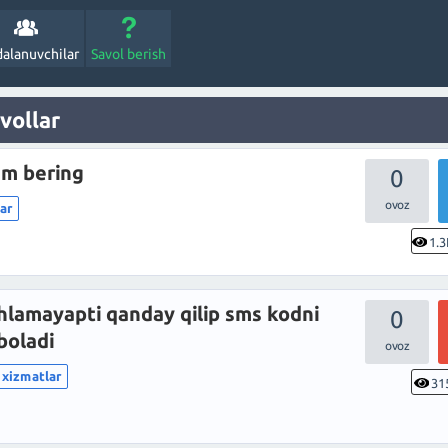
alanuvchilar
Savol berish
vollar
am bering
0
lar
1.3
lamayapti qanday qilip sms kodni
0
boladi
 xizmatlar
31