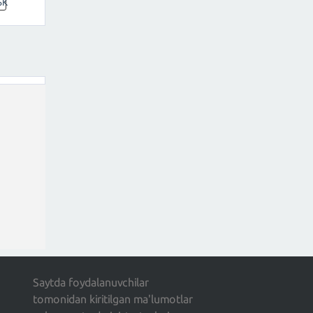
5K
Saytda foydalanuvchilar
tomonidan kiritilgan ma'lumotlar