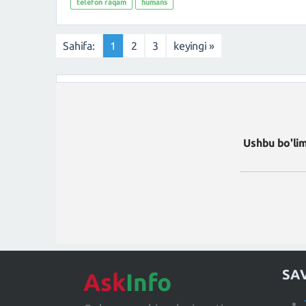
telefon raqam
humans
Sahifa:
1
2
3
keyingi »
Ushbu bo'lim
SA
Ask
Info