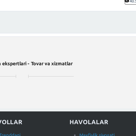
40.
 ekspertlari - Tovar va xizmatlar
VOLLAR
HAVOLALAR
Trenddagi
Maxfiylik siyosati