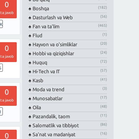
0
(182)
Boshqa
ta javob
(56)
Dasturlash va Web
7K
(465)
Fan va ta'lim
(1)
Flud
(20)
Hayvon va o'simliklar
0
(24)
Hobbi va qiziqishlar
ta javob
(72)
Huquq
5
(57)
Hi-Tech va IT
(41)
Kasb
(3)
Moda va trend
0
(17)
Munosabatlar
ta javob
(48)
Oila
1
(11)
Pazandalik, taom
(86)
Salomatlik va tibbiyot
(16)
Sa'nat va madaniyat
0