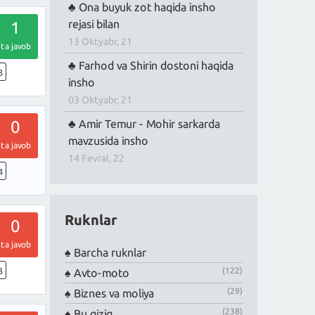
Ona buyuk zot haqida insho
rejasi bilan
1
13 Oktyabr, 21
ta javob
Farhod va Shirin dostoni haqida
3
insho
03 Oktyabr, 21
0
Amir Temur - Mohir sarkarda
mavzusida insho
ta javob
14 Fevral, 22
4
Ruknlar
0
ta javob
Barcha ruknlar
(122)
3
Avto-moto
(29)
Biznes va moliya
(238)
Bu qiziq