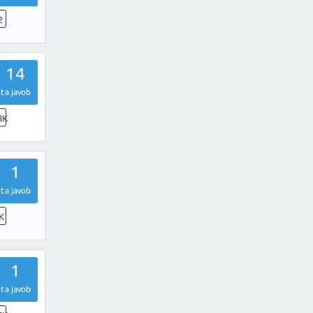
2
14
ta javob
8K
1
ta javob
K
1
ta javob