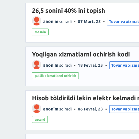
26,5 sonini 40% ini topish
anonim
so'radi
07 Mart, 25
Tovar va xizmat
masala
Yoqilgan xizmatlarni ochirish kodi
anonim
so'radi
18 Fevral, 23
Tovar va xizma
pullik xizmatlarni ochirish
Hisob tòldirildi lekin elektr kelmadi 
anonim
so'radi
06 Fevral, 23
Tovar va xizma
uzcard