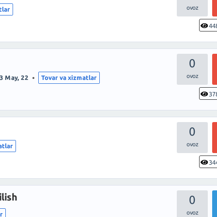
tlar
44
0
3 May, 22
Tovar va xizmatlar
37
0
atlar
34
lish
0
r