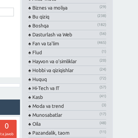
(29)
Biznes va moliya
(238)
Bu qiziq
(182)
Boshqa
(56)
Dasturlash va Web
(465)
Fan va ta'lim
(1)
Flud
(20)
Hayvon va o'simliklar
(24)
Hobbi va qiziqishlar
(72)
Huquq
(57)
Hi-Tech va IT
(41)
Kasb
(3)
Moda va trend
(17)
Munosabatlar
(48)
Oila
0
(11)
Pazandalik, taom
ta javob