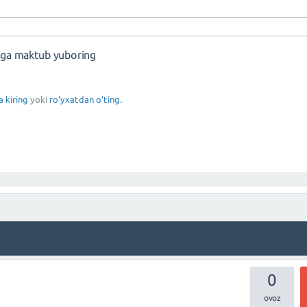
nga maktub yuboring
a kiring
yoki
ro'yxatdan o'ting.
0