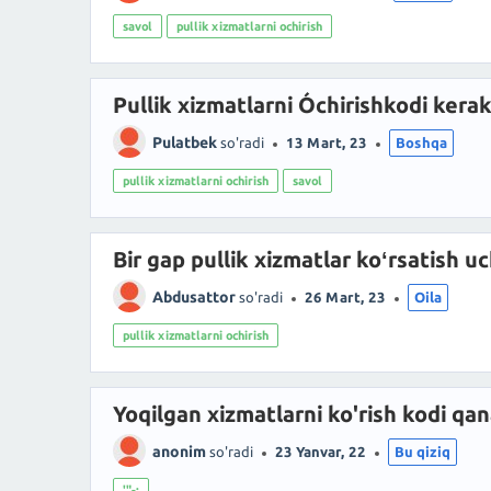
savol
pullik xizmatlarni ochirish
Pullik xizmatlarni Óchirishkodi kera
Pulatbek
so'radi
13 Mart, 23
Boshqa
pullik xizmatlarni ochirish
savol
Bir gap pullik xizmatlar koʻrsatish u
Abdusattor
so'radi
26 Mart, 23
Oila
pullik xizmatlarni ochirish
Yoqilgan xizmatlarni ko'rish kodi qa
anonim
so'radi
23 Yanvar, 22
Bu qiziq
'"-;