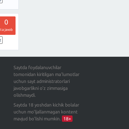
0
ta javob
2
Saytda foydalanuvchilar
tomonidan kiritilgan ma'lumotlar
uchun sayt administratorlari
javobgarlikni o'z zimmasiga
olishmaydi.
Saytda 18 yoshdan kichik bolalar
uchun mo'ljallanmagan kontent
mavjud bo'lishi mumkin.
18+