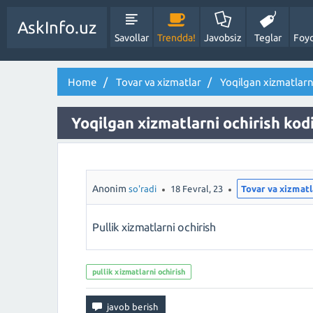
AskInfo.uz
Savollar
Trendda!
Javobsiz
Teglar
Foyd
Home
Tovar va xizmatlar
Yoqilgan xizmatlarni
Yoqilgan xizmatlarni ochirish kod
Anonim
so'radi
18 Fevral, 23
Tovar va xizmatl
Pullik xizmatlarni ochirish
pullik xizmatlarni ochirish