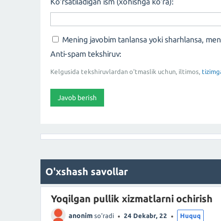
Ko'rsatiladigan ism (xohishga ko'ra):
Mening javobim tanlansa yoki sharhlansa, me
Anti-spam tekshiruv:
Kelgusida tekshiruvlardan o'tmaslik uchun, iltimos,
tizimg
O'xshash savollar
Yoqilgan pullik xizmatlarni ochirish
anonim
so'radi
24 Dekabr, 22
Huquq