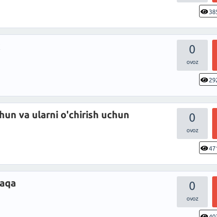
38
k
0
29
chun va ularni o'chirish uchun
0
47
naqa
0
40