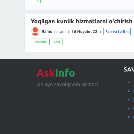
Yoqilgan kunlik hizmatlarni o'chirish
Ra'no
so'radi
16 Noyabr, 22
Fan va ta'lim
uzmobile
ko'd
SA
Ask
Info
Onlayn savol-javob xizmati