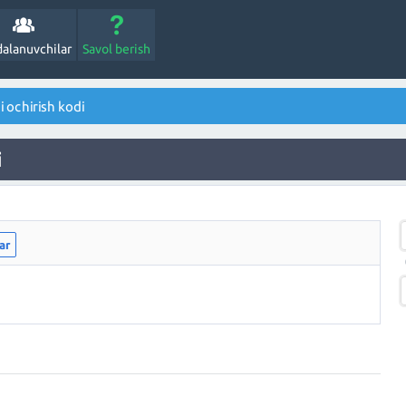
alanuvchilar
Savol berish
 ochirish kodi
i
ar