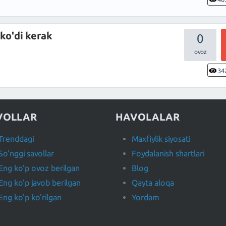
 ko'di kerak
0
34
VOLLAR
HAVOLALAR
Trenddagi
Maxfiylik siyosati
So'nggi savollar
Foydalanish shartlari
Eng ko'p ovoz berilgan
Blog
Eng ko'p javob berilgan
Qayta aloqa
Eng ko'p ko'rilgan
Yordam