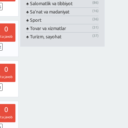
(86)
Salomatlik va tibbiyot
5
(16)
Sa'nat va madaniyat
(36)
Sport
0
(31)
Tovar va xizmatlar
(37)
Turizm, sayohat
ta javob
2
0
ta javob
1
0
ta javob
3