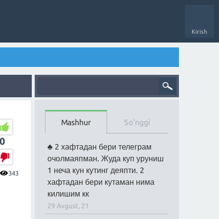
Kirish
Mashhur
So'nggi
0
2 хафтадан бери телеграм
очолмаяпман. Жуда куп уруниш
1 неча кун кутинг деяпти. 2
343
хафтадан бери кутаман нима
килишим кк
29 Avgust, 21