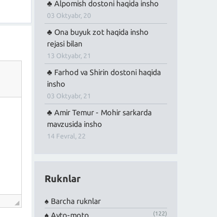
Alpomish dostoni haqida insho
03 Oktyabr, 20
Ona buyuk zot haqida insho
rejasi bilan
13 Oktyabr, 21
Farhod va Shirin dostoni haqida
insho
03 Oktyabr, 21
Amir Temur - Mohir sarkarda
mavzusida insho
14 Fevral, 22
Ruknlar
Barcha ruknlar
(122)
Avto-moto