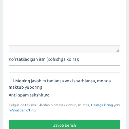
Ko'rsatiladigan ism (xohishga ko'ra):
Mening javobim tanlansa yoki sharhlansa, menga
maktub yuboring
Anti-spam tekshiruv:
Kelgusida tekshiruvlardan o'tmaslik uchun, iltimos,
tizimga kiring
yoki
ro'yxatdan o'ting.