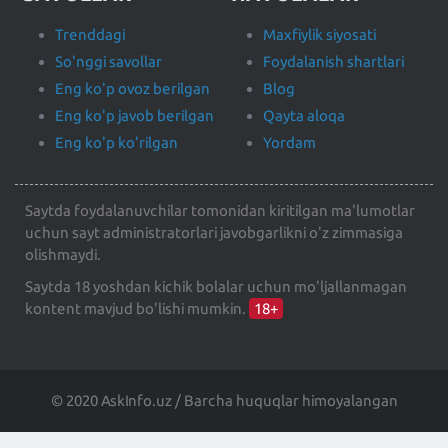
Trenddagi
Maxfiylik siyosati
So'nggi savollar
Foydalanish shartlari
Eng ko'p ovoz berilgan
Blog
Eng ko'p javob berilgan
Qayta aloqa
Eng ko'p ko'rilgan
Yordam
Saytda foydalanuvchilar tomonidan kiritilgan ma'lumotlar
uchun sayt administratorlari javobgarlikni o'z zimmasiga
olishmaydi.
Saytda 18 yoshdan kichik bolalar uchun mo'ljallanmagan
kontent mavjud bo'lishi mumkin.
18+
© 2020 AskInfo.uz / Barcha huquqlar himoyalangan