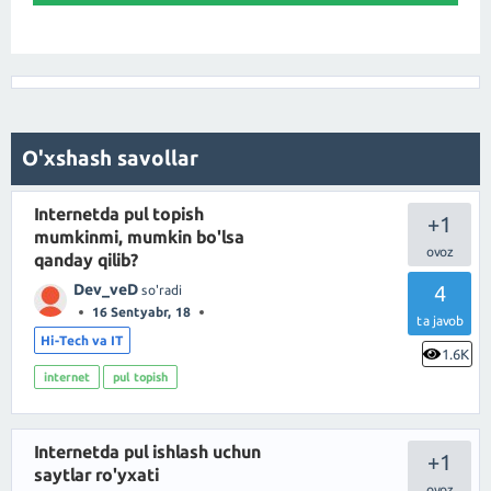
O'xshash savollar
Internetda pul topish
+1
mumkinmi, mumkin bo'lsa
qanday qilib?
Dev_veD
4
so'radi
16 Sentyabr, 18
ta javob
Hi-Tech va IT
1.6K
internet
pul topish
Internetda pul ishlash uchun
+1
saytlar ro'yxati