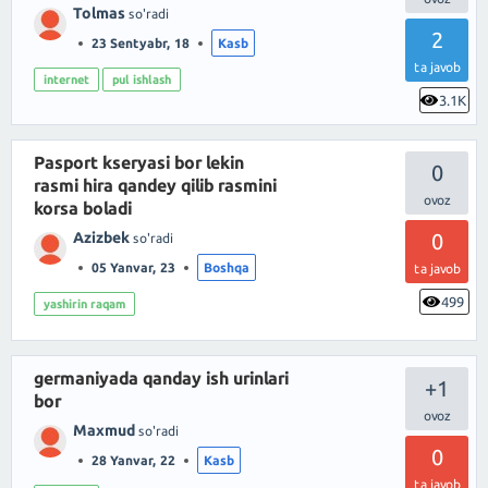
Tolmas
so'radi
2
23 Sentyabr, 18
Kasb
ta javob
internet
pul ishlash
3.1K
Pasport kseryasi bor lekin
0
rasmi hira qandey qilib rasmini
korsa boladi
Azizbek
0
so'radi
05 Yanvar, 23
Boshqa
ta javob
499
yashirin raqam
germaniyada qanday ish urinlari
+1
bor
Maxmud
so'radi
0
28 Yanvar, 22
Kasb
ta javob