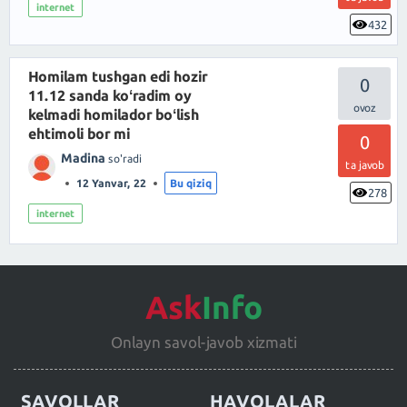
internet
432
Homilam tushgan edi hozir
0
11.12 sanda koʻradim oy
kelmadi homilador boʻlish
ehtimoli bor mi
0
Madina
so'radi
ta javob
12 Yanvar, 22
Bu qiziq
278
internet
Ask
Info
Onlayn savol-javob xizmati
SAVOLLAR
HAVOLALAR