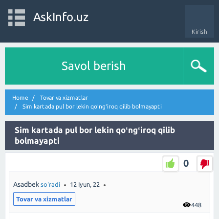
AskInfo.uz
Kirish
Savol berish
Home
Tovar va xizmatlar
Sim kartada pul bor lekin qoʻngʻiroq qilib bolmayapti
Sim kartada pul bor lekin qoʻngʻiroq qilib
bolmayapti
0
Asadbek
so'radi
12 Iyun, 22
Tovar va xizmatlar
448