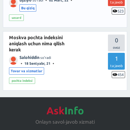
so'radi
02 Mart, 22
ta javob
Bu qiziq
523
uzcard
Moskva pochta indeksini
0
aniqlash uchun nima qilish
kerak
Salohiddin
1
so'radi
18 Sentyabr, 21
ta javob
Tovar va xizmatlar
454
pochta indeksi
Ask
Info
Onlayn savol-javob xizmati