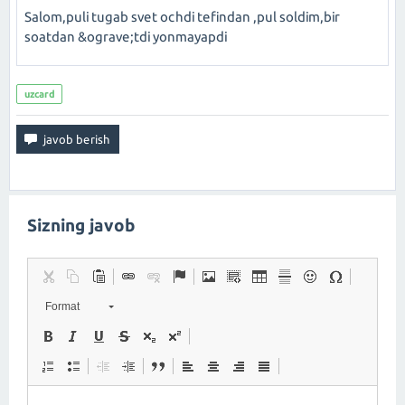
Salom,puli tugab svet ochdi tefindan ,pul soldim,bir
soatdan &ograve;tdi yonmayapdi
uzcard
Sizning javob
Format