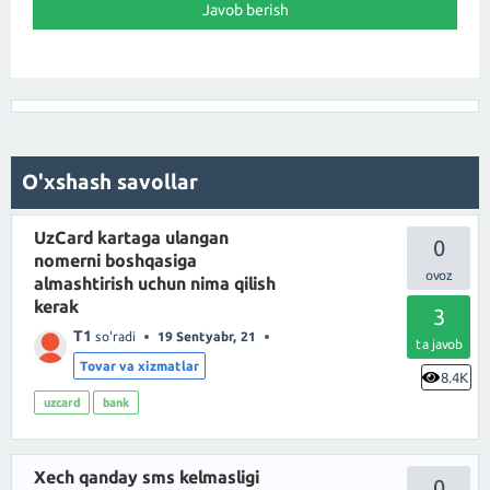
O'xshash savollar
UzCard kartaga ulangan
0
nomerni boshqasiga
almashtirish uchun nima qilish
kerak
3
T1
so'radi
19 Sentyabr, 21
ta javob
Tovar va xizmatlar
8.4K
uzcard
bank
Xech qanday sms kelmasligi
0