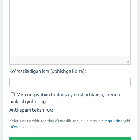
Ko'rsatiladigan ism (xohishga ko'ra):
Mening javobim tanlansa yoki sharhlansa, menga
maktub yuboring
Anti-spam tekshiruv:
Kelgusida tekshiruvlardan o'tmaslik uchun, iltimos,
tizimga kiring
yoki
ro'yxatdan o'ting.