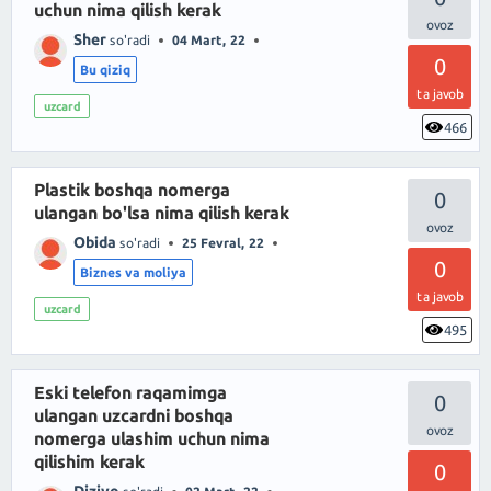
uchun nima qilish kerak
Sher
so'radi
04 Mart, 22
0
Bu qiziq
ta javob
uzcard
466
Plastik boshqa nomerga
0
ulangan bo'lsa nima qilish kerak
Obida
so'radi
25 Fevral, 22
0
Biznes va moliya
ta javob
uzcard
495
Eski telefon raqamimga
0
ulangan uzcardni boshqa
nomerga ulashim uchun nima
qilishim kerak
0
Djziyo