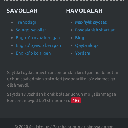
SAVOLLAR
HAVOLALAR
Trenddagi
Maxfiylik siyosati
So'nggi savollar
Foydalanish shartlari
Eng ko'p ovoz berilgan
Blog
Eng ko'p javob berilgan
Qayta aloqa
Eng ko'p ko'rilgan
Yordam
Saytda foydalanuvchilar tomonidan kiritilgan ma'lumotlar
uchun sayt administratorlari javobgarlikni o'z zimmasiga
olishmaydi.
Saytda 18 yoshdan kichik bolalar uchun mo'ljallanmagan
kontent mavjud bo'lishi mumkin.
18+
© 2020 AskInfo.uz / Barcha huquqlar himoyalangan