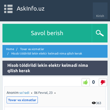
AskInfo.uz
Kirish
Savol berish
Home
Tovar va xizmatlar
Hisob tòldirildi lekin elektr kelmadi nima qilish kerak
Hisob tòldirildi lekin elektr kelmadi nima
qilish kerak
0
Anonim
so'radi
06 Fevral, 23
Tovar va xizmatlar
363