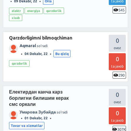
09 Dekabr, 22
Oila
ta javob
545
elektr
energiya
qarzdorlik
xisob
Qarzdorligimni bilmoqchiman
0
Aqmaral
so'radi
04 Dekabr, 22
Bu qiziq
0
qarzdorlik
ta javob
290
Електирдан канча карз
0
борлигни билишим керак
смс оркали
Умарова Зубайда
0
so'radi
01 Dekabr, 22
ta javob
Tovar va xizmatlar
307K