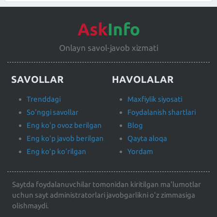
Ask
Info
Onlayn savol-javob xizmati
SAVOLLAR
HAVOLALAR
Trenddagi
Maxfiylik siyosati
So'nggi savollar
Foydalanish shartlari
Eng ko'p ovoz berilgan
Blog
Eng ko'p javob berilgan
Qayta aloqa
Eng ko'p ko'rilgan
Yordam
Saytda foydalanuvchilar tomonidan kiritilgan ma'lumotlar
uchun sayt administratorlari javobgarlikni o'z zimmasiga
olishmaydi.