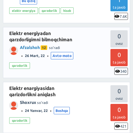
Bu qiziq
ta javob
elektr energiya
qarzdorlik
hisob
7.6K
Elektr energiyadan
0
qarzdorligimni bilmoqchiman
Afzalshoh
12
so'radi
0
26 Mart, 22
Avto-moto
ta javob
qarzdorlik
340
Elektr enargiyasidan
0
qarizdorlikni aniqlash
Shoxrux
so'radi
0
24 Yanvar, 22
Boshqa
ta javob
qarzdorlik
421