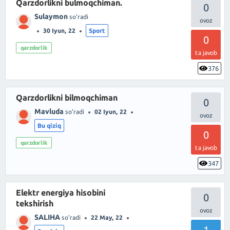
Qarzdorlikni bulmoqchiman.
0
Sulaymon
so'radi
30 Iyun, 22
Sport
0
qarzdorlik
ta javob
376
Qarzdorlikni bilmoqchiman
0
Mavluda
so'radi
02 Iyun, 22
Bu qiziq
0
qarzdorlik
ta javob
347
Elektr energiya hisobini
0
tekshirish
SALIHA
so'radi
22 May, 22
1