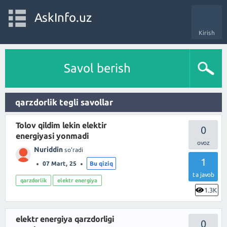
AskInfo.uz
Kirish
Savol berish
qarzdorlik tegli savollar
Tolov qildim lekin elektir
0
energiyasi yonmadi
Nuriddin
so'radi
1
07 Mart, 25
Bu qiziq
ta javob
qarzdorlik
elektr energiya
1.3K
elektr energiya qarzdorligi
0