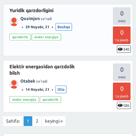
Yuridik qarzdorligini
0
Qosimjon
so'radi
29 Noyabr, 21
Boshqa
0
qarzdorlik
elektr energiya
ta javob
340
Elektir energasidan qarzdolik
0
bilsh
Otabek
so'radi
0
14 Noyabr, 21
Oila
ta javob
elektr energiya
qarzdorlik
586
Sahifa:
1
2
keyingi »