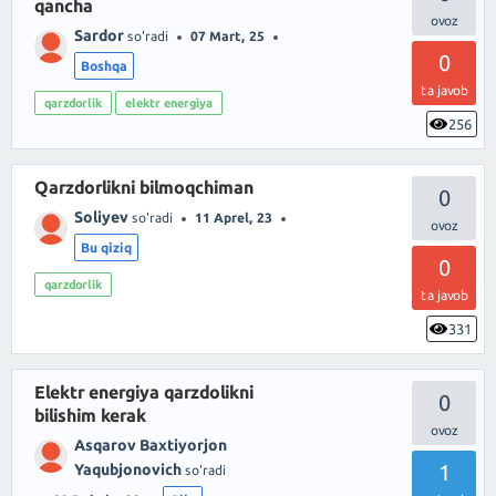
qancha
Sardor
so'radi
07 Mart, 25
0
Boshqa
ta javob
qarzdorlik
elektr energiya
256
Qarzdorlikni bilmoqchiman
0
Soliyev
so'radi
11 Aprel, 23
Bu qiziq
0
qarzdorlik
ta javob
331
Elektr energiya qarzdolikni
0
bilishim kerak
Asqarov Baxtiyorjon
1
Yaqubjonovich
so'radi