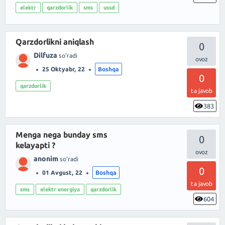
elektr
qarzdorlik
sms
ussd
Qarzdorlikni aniqlash
0
Dilfuza
so'radi
25 Oktyabr, 22
Boshqa
0
qarzdorlik
ta javob
383
Menga nega bunday sms
0
kelayapti ?
anonim
so'radi
0
01 Avgust, 22
Boshqa
ta javob
sms
elektr energiya
qarzdorlik
604