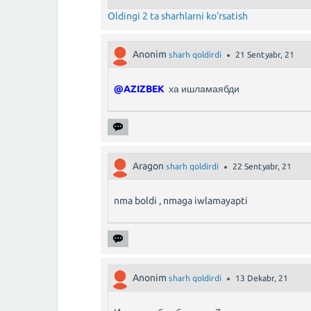
Oldingi 2 ta sharhlarni ko'rsatish
Anonim
sharh qoldirdi
21 Sentyabr, 21
@AZIZBEK
ха ишламаябди
Aragon
sharh qoldirdi
22 Sentyabr, 21
nma boldi , nmaga iwlamayapti
Anonim
sharh qoldirdi
13 Dekabr, 21