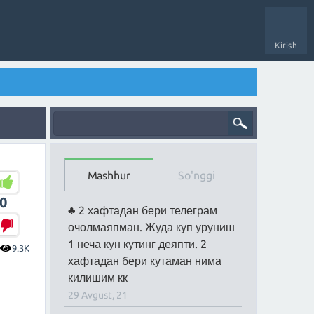
Kirish
Mashhur
So'nggi
0
2 хафтадан бери телеграм
очолмаяпман. Жуда куп уруниш
1 неча кун кутинг деяпти. 2
9.3K
хафтадан бери кутаман нима
килишим кк
29 Avgust, 21