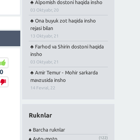
Alpomish dostoni haqida insho
03 Oktyabr, 20
Ona buyuk zot haqida insho
rejasi bilan
13 Oktyabr, 21
Farhod va Shirin dostoni haqida
insho
03 Oktyabr, 21
0
Amir Temur - Mohir sarkarda
mavzusida insho
14 Fevral, 22
Ruknlar
Barcha ruknlar
(122)
Avto-moto