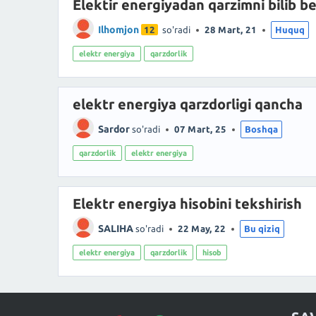
Elektir energiyadan qarzimni bilib be
Ilhomjon
12
so'radi
28 Mart, 21
Huquq
elektr energiya
qarzdorlik
elektr energiya qarzdorligi qancha
Sardor
so'radi
07 Mart, 25
Boshqa
qarzdorlik
elektr energiya
Elektr energiya hisobini tekshirish
SALIHA
so'radi
22 May, 22
Bu qiziq
elektr energiya
qarzdorlik
hisob