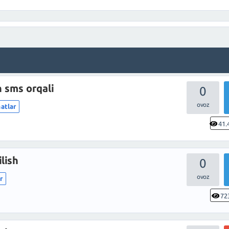
h sms orqali
0
matlar
41.
lish
0
r
72