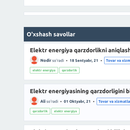
O'xshash savollar
Elektr energiya qarzdorlikni aniqlas
Nodir
so'radi
18 Sentyabr, 21
Tovar va xiz
elektr energiya
qarzdorlik
Elektr energiyasining qarzdorligini bi
Ali
so'radi
01 Oktyabr, 21
Tovar va xizmatla
qarzdorlik
elektr energiya