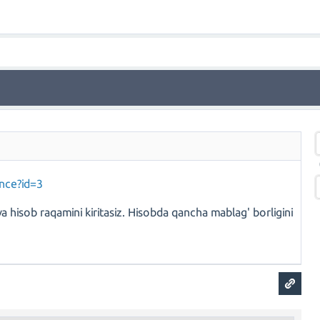
ance?id=3
 va hisob raqamini kiritasiz. Hisobda qancha mablag' borligini