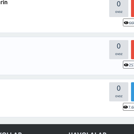
rin
0
66
0
25
0
7.6