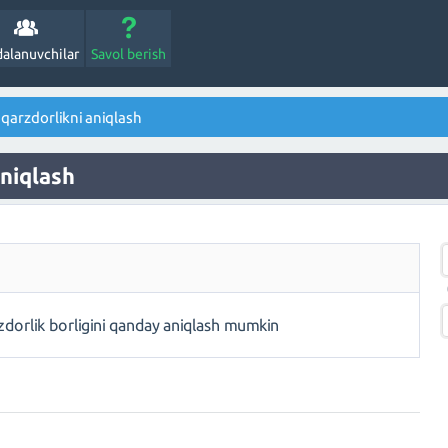
alanuvchilar
Savol berish
qarzdorlikni aniqlash
aniqlash
dorlik borligini qanday aniqlash mumkin