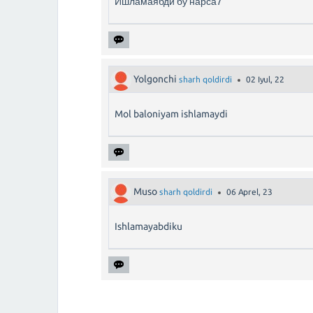
Ишламаябди бу нарса7
Yolgonchi
sharh qoldirdi
02 Iyul, 22
Mol baloniyam ishlamaydi
Muso
sharh qoldirdi
06 Aprel, 23
Ishlamayabdiku