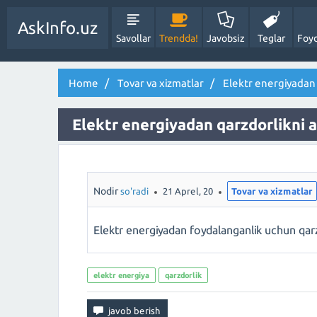
AskInfo.uz
Savollar
Trendda!
Javobsiz
Teglar
Foyd
Home
Tovar va xizmatlar
Elektr energiyadan 
Elektr energiyadan qarzdorlikni 
Nodir
so'radi
21 Aprel, 20
Tovar va xizmatlar
Elektr energiyadan foydalanganlik uchun qarz
elektr energiya
qarzdorlik