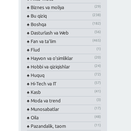
(29)
Biznes va moliya
(238)
Bu qiziq
(182)
Boshqa
(56)
Dasturlash va Web
(465)
Fan va ta'lim
(1)
Flud
(20)
Hayvon va o'simliklar
(24)
Hobbi va qiziqishlar
(72)
Huquq
(57)
Hi-Tech va IT
(41)
Kasb
(3)
Moda va trend
(17)
Munosabatlar
(48)
Oila
(11)
Pazandalik, taom