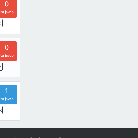
0
ta javob
0
0
ta javob
7
1
ta javob
K