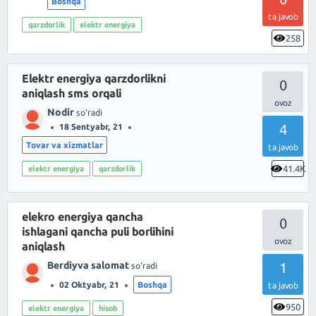
Boshqa
ta javob
qarzdorlik
elektr energiya
258
Elektr energiya qarzdorlikni
0
aniqlash sms orqali
Nodir
so'radi
4
18 Sentyabr, 21
Tovar va xizmatlar
ta javob
41.4K
elektr energiya
qarzdorlik
elekro energiya qancha
0
ishlagani qancha puli borlihini
aniqlash
Berdiyva salomat
1
so'radi
02 Oktyabr, 21
Boshqa
ta javob
950
elektr energiya
hisob