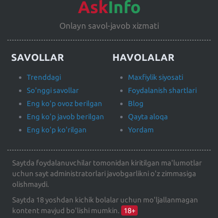
Ask
Info
Onlayn savol-javob xizmati
SAVOLLAR
HAVOLALAR
Trenddagi
Maxfiylik siyosati
So'nggi savollar
Foydalanish shartlari
Eng ko'p ovoz berilgan
Blog
Eng ko'p javob berilgan
Qayta aloqa
Eng ko'p ko'rilgan
Yordam
Saytda foydalanuvchilar tomonidan kiritilgan ma'lumotlar
uchun sayt administratorlari javobgarlikni o'z zimmasiga
olishmaydi.
Saytda 18 yoshdan kichik bolalar uchun mo'ljallanmagan
kontent mavjud bo'lishi mumkin.
18+