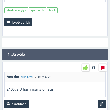
elektr energiya
qarzdorlik
hisob
1
Javob
0
Anonim
javob berdi
03 Iyun, 22
2100ga D harfini sms joʻnatish