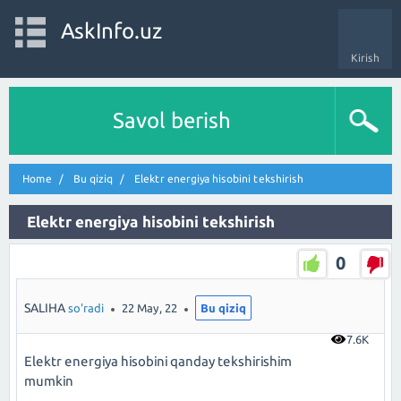
AskInfo.uz
Kirish
Savol berish
Home
Bu qiziq
Elektr energiya hisobini tekshirish
Elektr energiya hisobini tekshirish
0
SALIHA
so'radi
22 May, 22
Bu qiziq
7.6K
Elektr energiya hisobini qanday tekshirishim
mumkin