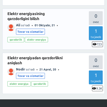
Elektr energiyasining
0
qarzdorligini bilish
Ali
so'radi
01 Oktyabr, 21
1
Tovar va xizmatlar
ta javob
qarzdorlik
elektr energiya
723
Elektr energiyadan qarzdorlikni
0
aniqlash
Nodir
so'radi
21 Aprel, 20
1
Tovar va xizmatlar
ta javob
elektr energiya
qarzdorlik
9.3K