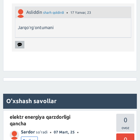
Asliddin
sharh qoldirdi
17 Yanvar, 23
Jarqoʻrgʻontumani
O'xshash savollar
elektr energiya qarzdorligi
0
qancha
Sardor
so'radi
07 Mart, 25
0