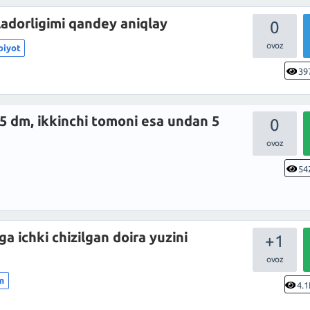
adorligimi qandey aniqlay
0
biyot
39
15 dm, ikkinchi tomoni esa undan 5
0
54
 ichki chizilgan doira yuzini
+1
im
4.1