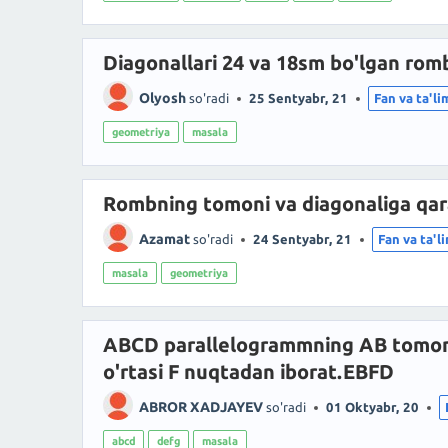
Diagonallari 24 va 18sm bo'lgan rom
Olyosh
so'radi
25 Sentyabr, 21
Fan va ta'li
geometriya
masala
Rombning tomoni va diagonaliga qar
Azamat
so'radi
24 Sentyabr, 21
Fan va ta'l
masala
geometriya
ABCD parallelogrammning AB tomoni
o'rtasi F nuqtadan iborat.EBFD
ABROR XADJAYEV
so'radi
01 Oktyabr, 20
abcd
defg
masala