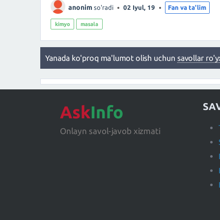
anonim
so'radi
02 Iyul, 19
Fan va ta'lim
kimyo
masala
Yanada ko'proq ma'lumot olish uchun
savollar ro'y
SA
Ask
Info
Onlayn savol-javob xizmati