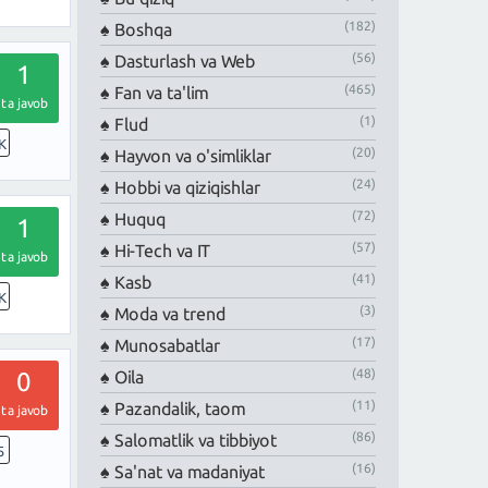
(182)
Boshqa
(56)
Dasturlash va Web
1
(465)
Fan va ta'lim
ta javob
(1)
Flud
K
(20)
Hayvon va o'simliklar
(24)
Hobbi va qiziqishlar
(72)
Huquq
1
(57)
Hi-Tech va IT
ta javob
(41)
Kasb
K
(3)
Moda va trend
(17)
Munosabatlar
(48)
Oila
0
(11)
Pazandalik, taom
ta javob
(86)
Salomatlik va tibbiyot
5
(16)
Sa'nat va madaniyat