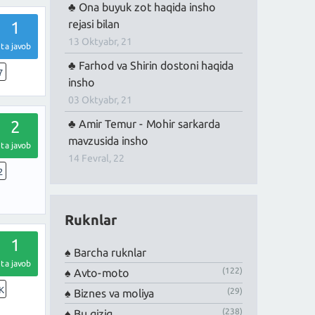
Ona buyuk zot haqida insho
rejasi bilan
1
13 Oktyabr, 21
ta javob
Farhod va Shirin dostoni haqida
7
insho
03 Oktyabr, 21
2
Amir Temur - Mohir sarkarda
mavzusida insho
ta javob
14 Fevral, 22
2
Ruknlar
1
Barcha ruknlar
ta javob
(122)
Avto-moto
K
(29)
Biznes va moliya
(238)
Bu qiziq