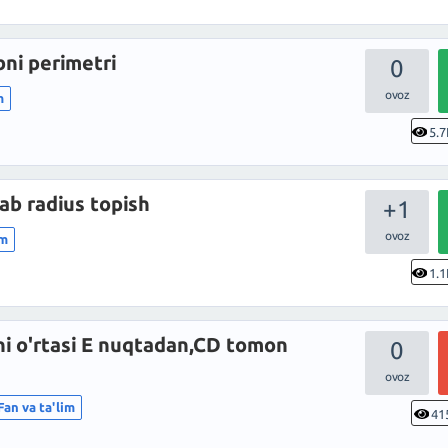
bni perimetri
0
m
5.7
ab radius topish
+1
im
1.1
 o'rtasi E nuqtadan,CD tomon
0
Fan va ta'lim
41