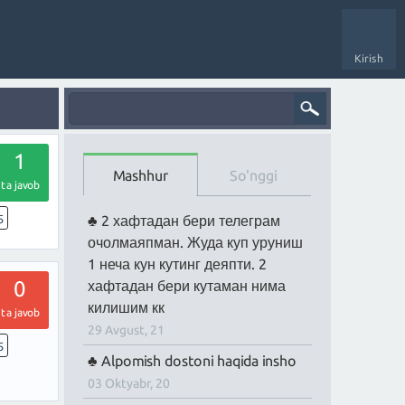
Kirish
1
Mashhur
So'nggi
ta javob
5
2 хафтадан бери телеграм
очолмаяпман. Жуда куп уруниш
1 неча кун кутинг деяпти. 2
0
хафтадан бери кутаман нима
килишим кк
ta javob
29 Avgust, 21
5
Alpomish dostoni haqida insho
03 Oktyabr, 20