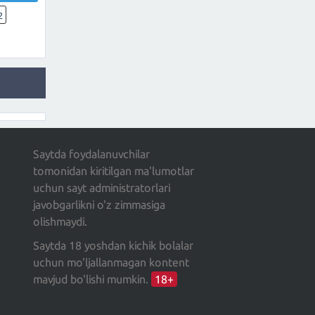
2
Saytda foydalanuvchilar
tomonidan kiritilgan ma'lumotlar
uchun sayt administratorlari
javobgarlikni o'z zimmasiga
olishmaydi.
Saytda 18 yoshdan kichik bolalar
uchun mo'ljallanmagan kontent
mavjud bo'lishi mumkin.
18+