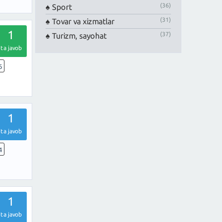
(36)
Sport
(31)
Tovar va xizmatlar
1
(37)
Turizm, sayohat
ta javob
6
1
ta javob
4
1
ta javob