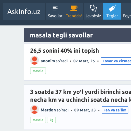
AskInfo.uz
Savollar
Trendda!
Javobsiz
Teglar
Foyd
masala tegli savollar
26,5 sonini 40% ini topish
anonim
so'radi
07 Mart, 25
Tovar va xizmat
masala
3 soatda 37 km yoʻl yurdi birinchi so
necha km va uchinchi soatda necha
Mardon
so'radi
09 Mart, 23
Fan va ta'lim
masala
kg