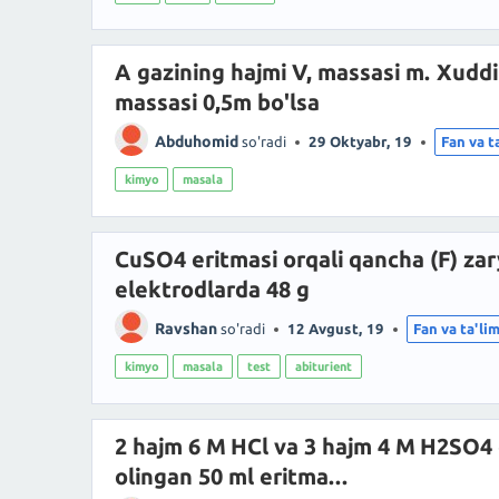
A gazining hajmi V, massasi m. Xuddi
massasi 0,5m bo'lsa
Abduhomid
so'radi
29 Oktyabr, 19
Fan va t
kimyo
masala
CuSO4 eritmasi orqali qancha (F) zar
elektrodlarda 48 g
Ravshan
so'radi
12 Avgust, 19
Fan va ta'li
kimyo
masala
test
abiturient
2 hajm 6 M HCl va 3 hajm 4 M H2SO4 e
olingan 50 ml eritma...