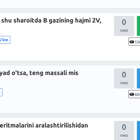
 shu sharoitda B gazining hajmi 2V,
0
a'lim
53
yad o'tsa, teng massali mis
0
m
60
ritmalarini aralashtirilishidan
0