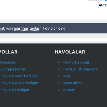
77
xati
yoki
mashhur teglar
ni ko'rib chiqing.
VOLLAR
HAVOLALAR
Trenddagi
Maxfiylik siyosati
So'nggi savollar
Foydalanish shartlari
Eng ko'p ovoz berilgan
Blog
Eng ko'p javob berilgan
Qayta aloqa
Eng ko'p ko'rilgan
Yordam