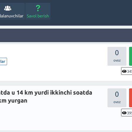
alanuvchilar
Savol berish
0
lar
34
atda u 14 km yurdi ikkinchi soatda
0
 km yurgan
39