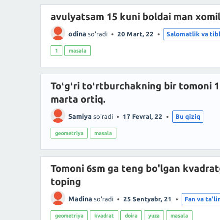
avulyatsam 15 kuni boldai man xomil
odina
so'radi
20 Mart, 22
Salomatlik va tib
1
masala
Toʻgʻri toʻrtburchakning bir tomoni 
marta ortiq.
Samiya
so'radi
17 Fevral, 22
Bu qiziq
geometriya
masala
Tomoni 6sm ga teng bo'lgan kvadratga
toping
Madina
so'radi
25 Sentyabr, 21
Fan va ta'l
geometriya
kvadrat
doira
yuza
masala