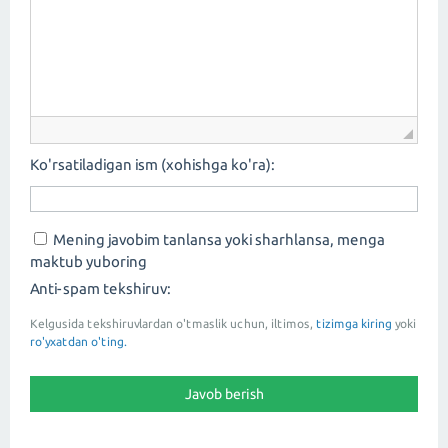
Ko'rsatiladigan ism (xohishga ko'ra):
Mening javobim tanlansa yoki sharhlansa, menga
maktub yuboring
Anti-spam tekshiruv:
Kelgusida tekshiruvlardan o'tmaslik uchun, iltimos,
tizimga kiring
yoki
ro'yxatdan o'ting.