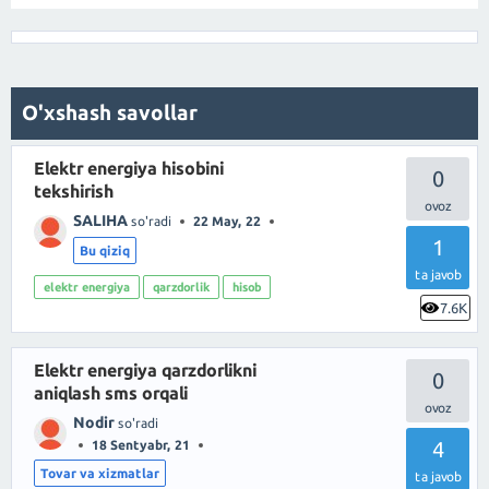
O'xshash savollar
Elektr energiya hisobini
0
tekshirish
SALIHA
so'radi
22 May, 22
1
Bu qiziq
ta javob
elektr energiya
qarzdorlik
hisob
7.6K
Elektr energiya qarzdorlikni
0
aniqlash sms orqali
Nodir
so'radi
4
18 Sentyabr, 21
Tovar va xizmatlar
ta javob