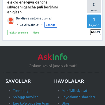
elekro energiya qancha
0
ishlagani qancha puli borlihini
aniqlash
Berdiyva salomat
1
so'radi
02 Oktyabr, 21
Boshqa
ta javob
949
elektr energiya
hisob
Ask
Info
Onlayn savol-javob xizmati
SAVOLLAR
HAVOLALAR
Trenddagi
Maxfiylik siyosati
So'nggi savollar
Foydalanish shartlari
Eng ko'p ovoz berilgan
Blog