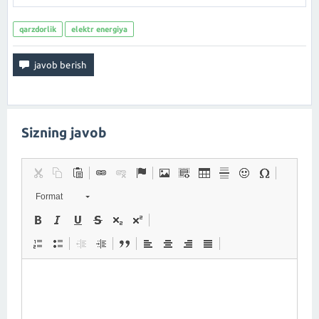
qarzdorlik
elektr energiya
Sizning javob
Format