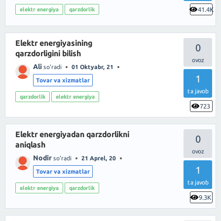
41.4K
elektr energiya
qarzdorlik
Elektr energiyasining
0
qarzdorligini bilish
Ali
so'radi
01 Oktyabr, 21
1
Tovar va xizmatlar
ta javob
qarzdorlik
elektr energiya
723
Elektr energiyadan qarzdorlikni
0
aniqlash
Nodir
so'radi
21 Aprel, 20
1
Tovar va xizmatlar
ta javob
elektr energiya
qarzdorlik
9.3K