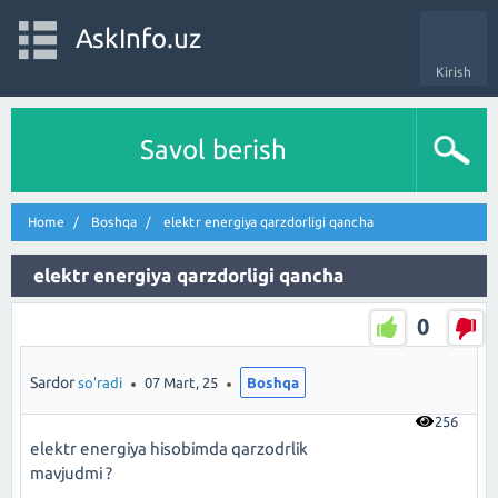
AskInfo.uz
Kirish
Savol berish
Home
Boshqa
elektr energiya qarzdorligi qancha
elektr energiya qarzdorligi qancha
0
Sardor
so'radi
07 Mart, 25
Boshqa
256
elektr energiya hisobimda qarzodrlik
mavjudmi ?