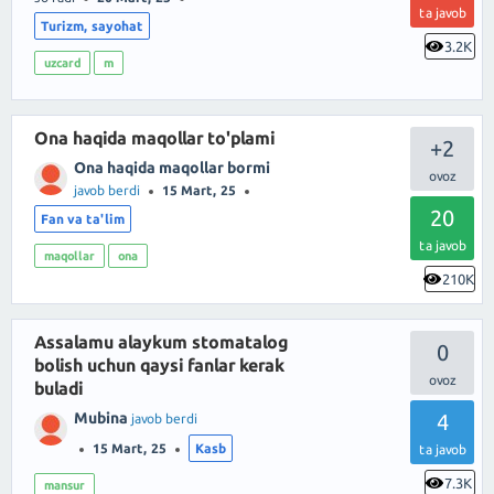
ta javob
Turizm, sayohat
3.2K
uzcard
m
Ona haqida maqollar to'plami
+2
Ona haqida maqollar bormi
javob berdi
15 Mart, 25
20
Fan va ta'lim
ta javob
maqollar
ona
210K
Assalamu alaykum stomatalog
0
bolish uchun qaysi fanlar kerak
buladi
Mubina
4
javob berdi
15 Mart, 25
Kasb
ta javob
7.3K
mansur