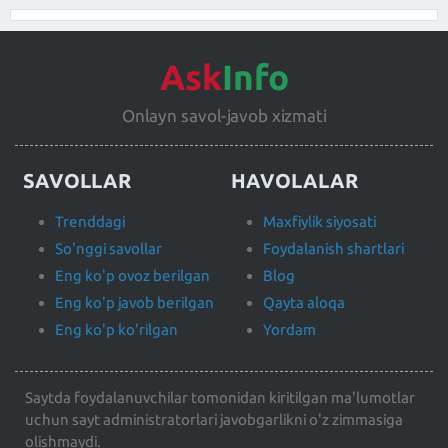
Ask
Info
Onlayn savol-javob xizmati
SAVOLLAR
HAVOLALAR
Trenddagi
Maxfiylik siyosati
So'nggi savollar
Foydalanish shartlari
Eng ko'p ovoz berilgan
Blog
Eng ko'p javob berilgan
Qayta aloqa
Eng ko'p ko'rilgan
Yordam
Saytda foydalanuvchilar tomonidan kiritilgan ma'lumotlar
uchun sayt administratorlari javobgarlikni o'z zimmasiga
olishmaydi.