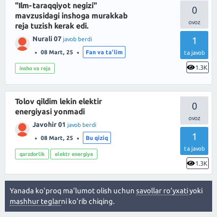
"Ilm-taraqqiyot negizi"
0
mavzusidagi inshoga murakkab
reja tuzish kerak edi.
Nurali 07
1
javob berdi
08 Mart, 25
Fan va ta'lim
ta javob
1.3K
insho va reja
Tolov qildim lekin elektir
0
energiyasi yonmadi
Javohir 01
javob berdi
1
08 Mart, 25
Bu qiziq
ta javob
qarzdorlik
elektr energiya
1.3K
Yanada ko'proq ma'lumot olish uchun
savollar ro'yxati
yoki
mashhur teglar
ni ko'rib chiqing.