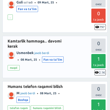
Guli
so'radi
09 Mart, 25
Fan va ta'lim
0
.
ta javob
797
Kamtarlik hammaga.. davomi
0
kerak
Usmonbek
javob berdi
1
08 Mart, 25
Fan va ta'lim
ta javob
maqol
2.1K
Humans telefon raqamni bilish
0
M
javob berdi
08 Mart, 25
Boshqa
1
telefon raqam
humans raqamini bilish