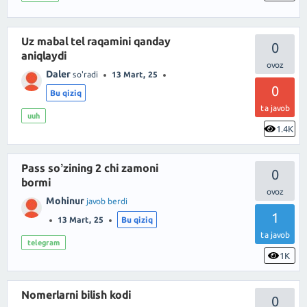
Uz mabal tel raqamini qanday
0
aniqlaydi
Daler
so'radi
13 Mart, 25
0
Bu qiziq
ta javob
uuh
1.4K
Pass soʼzining 2 chi zamoni
0
bormi
Mohinur
javob berdi
1
13 Mart, 25
Bu qiziq
ta javob
telegram
1K
Nomerlarni bilish kodi
0