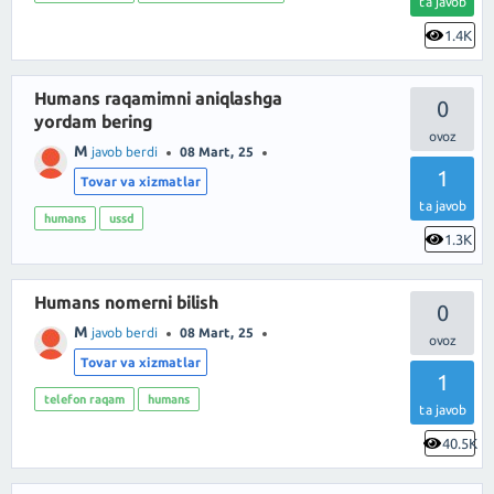
ta javob
1.4K
Humans raqamimni aniqlashga
0
yordam bering
M
javob berdi
08 Mart, 25
1
Tovar va xizmatlar
ta javob
humans
ussd
1.3K
Humans nomerni bilish
0
M
javob berdi
08 Mart, 25
Tovar va xizmatlar
1
telefon raqam
humans
ta javob
40.5K