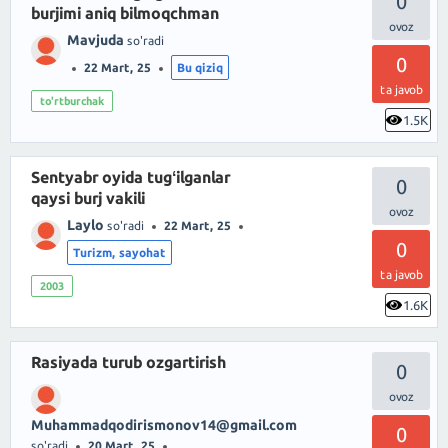
0
burjimi aniq bilmoqchman
Mavjuda
so'radi
0
22 Mart, 25
Bu qiziq
ta javob
to'rtburchak
1.5K
Sentyabr oyida tugʻilganlar
0
qaysi burj vakili
Laylo
so'radi
22 Mart, 25
0
Turizm, sayohat
ta javob
2003
1.6K
Rasiyada turub ozgartirish
0
Muhammadqodirismonov14@gmail.com
0
so'radi
20 Mart, 25