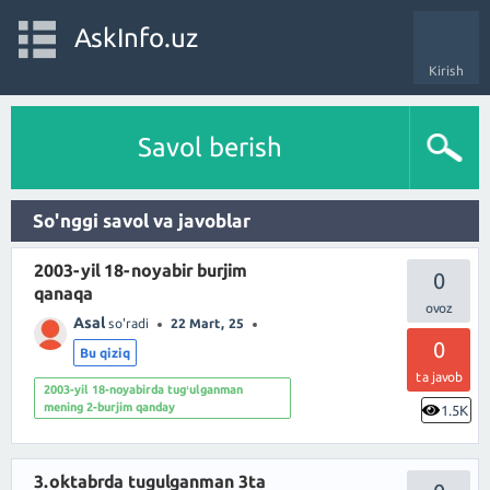
AskInfo.uz
Kirish
Savol berish
So'nggi savol va javoblar
2003-yil 18-noyabir burjim
0
qanaqa
Asal
so'radi
22 Mart, 25
0
Bu qiziq
ta javob
2003-yil 18-noyabirda tugʻulganman
mening 2-burjim qanday
1.5K
3.oktabrda tugulganman 3ta