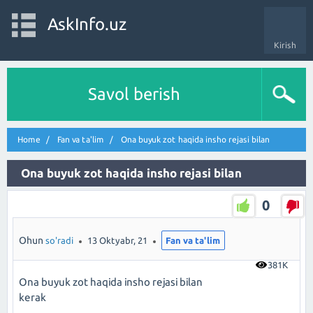
AskInfo.uz
Kirish
Savol berish
Home
Fan va ta'lim
Ona buyuk zot haqida insho rejasi bilan
Ona buyuk zot haqida insho rejasi bilan
0
Ohun
so'radi
13 Oktyabr, 21
Fan va ta'lim
381K
Ona buyuk zot haqida insho rejasi bilan
kerak