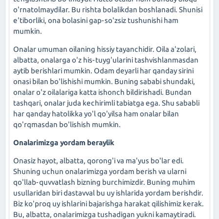
o'rnatolmaydilar. Bu rishta bolalikdan boshlanadi. Shunisi
e'tiborliki, ona bolasini gap-so'zsiz tushunishi ham
mumkin.
Onalar umuman oilaning hissiy tayanchidir. Oila a'zolari,
albatta, onalarga o'z his-tuyg'ularini tashvishlanmasdan
aytib berishlari mumkin. Odam deyarli har qanday sirini
onasi bilan bo'lishishi mumkin. Buning sababi shundaki,
onalar o'z oilalariga katta ishonch bildirishadi. Bundan
tashqari, onalar juda kechirimli tabiatga ega. Shu sababli
har qanday hatolikka yo'l qo'yilsa ham onalar bilan
qo'rqmasdan bo'lishish mumkin.
Onalarimizga yordam beraylik
Onasiz hayot, albatta, qorong'i va ma'yus bo'lar edi.
Shuning uchun onalarimizga yordam berish va ularni
qo'llab-quvvatlash bizning burchimizdir. Buning muhim
usullaridan biri dastavval bu uy ishlarida yordam berishdir.
Biz ko'proq uy ishlarini bajarishga harakat qilishimiz kerak.
Bu, albatta, onalarimizga tushadigan yukni kamaytiradi.