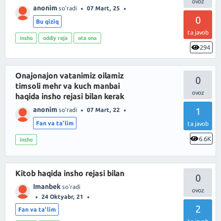
anonim
so'radi
07 Mart, 25
0
Bu qiziq
ta javob
insho
oddiy reja
ota ona
294
Onajonajon vatanimiz oilamiz
0
timsoli mehr va kuch manbai
haqida insho rejasi bilan kerak
anonim
1
so'radi
07 Mart, 22
Fan va ta'lim
ta javob
6.6K
insho
Kitob haqida insho rejasi bilan
0
Imanbek
so'radi
24 Oktyabr, 21
2
Fan va ta'lim