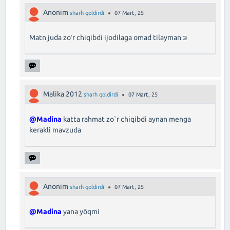
Anonim
sharh qoldirdi
07 Mart, 25
Matn juda zoʻr chiqibdi ijodilaga omad tilayman☺️
Malika 2012
sharh qoldirdi
07 Mart, 25
@Madina
katta rahmat zo`r chiqibdi aynan menga
kerakli mavzuda
Anonim
sharh qoldirdi
07 Mart, 25
@Madina
yana yõqmi