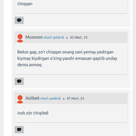
chiqqan
Musoxon
sharh qoldirdi
02 Mart, 23
Bekor gap, zo'r chiqqan onang sani yemay yedirgan
kiymay kiydirgan o'zing yaxshi emassan qaytib unday
dema axmoq
Asilbek
sharh qoldirdi
07 Mart, 25
insh zòr chiqibdi