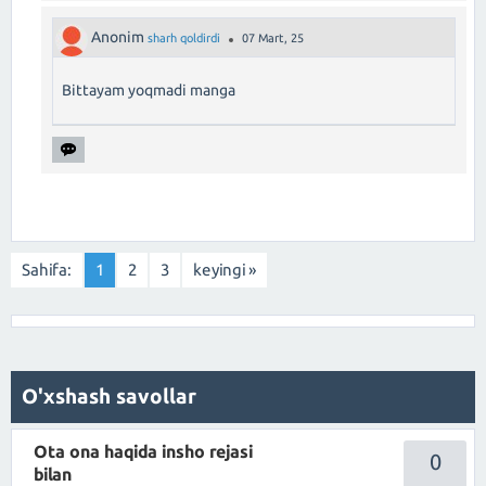
Anonim
sharh qoldirdi
07 Mart, 25
Bittayam yoqmadi manga
Sahifa:
1
2
3
keyingi »
O'xshash savollar
Ota ona haqida insho rejasi
0
bilan