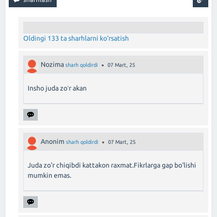
Oldingi 133 ta sharhlarni ko'rsatish
Nozima
sharh qoldirdi
07 Mart, 25
Insho juda zoʻr akan
Anonim
sharh qoldirdi
07 Mart, 25
Juda zo'r chiqibdi kattakon raxmat.Fikrlarga gap bo'lishi
mumkin emas.