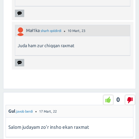
Mał1ka
sharh qoldirdi
10 Mart, 23
Juda ham zur chiqqan raxmat
0
Gul
javob berdi
17 Mart, 22
Salom judayam zo'r insho ekan raxmat