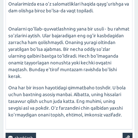
Onalarimizda esa o'z salomatliklari haqida qayg'urishga va
dam olishga biroz bo'lsa-da vaqt topiladi.
Onalarni qo'llab-quvvatlashning yana bir usuli - bu rahmat
so'zlarini aytish. Ular bajaradigan eng og'ir kasbdagidan
zarracha ham qolishmaydi. Onaning yuragi oltindan
yaratilgan bo'lsa ajabmas. Bir necha oddiy so'zlar
ularning qalbini baxtga to'ldiradi. Hech bo'lmaganda
onamiz tayyorlagan nonushta yoki kechki ovqatni
maqtash. Bunday e'tirof muntazam ravishda bo'lishi
kerak.
Ona har bir inson hayotidagi qimmatbaho toshdir. U bola
uchun baxtning asosiy manbai. Albatta, uning hissalari
tasavvur qilish uchun juda katta. Eng muhimi, uning
sevgisi asl va pokdir. O'z farzandini chin qalbidan yaxshi
ko'rmaydigan onani topish, ehtimol, imkonsiz vazifadir.