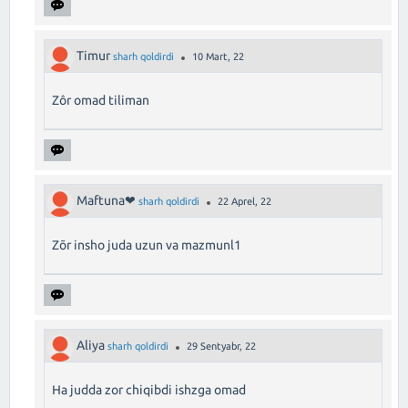
Timur
sharh qoldirdi
10 Mart, 22
Zôr omad tiliman
Maftuna❤︎
sharh qoldirdi
22 Aprel, 22
Zõr insho juda uzun va mazmunl1
Aliya
sharh qoldirdi
29 Sentyabr, 22
Ha judda zor chiqibdi ishzga omad