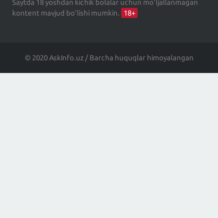
Saytda 18 yoshdan kichik bolalar uchun mo'ljallanmagan
kontent mavjud bo'lishi mumkin.
18+
© 2020 AskInfo.uz / Barcha huquqlar himoyalangan