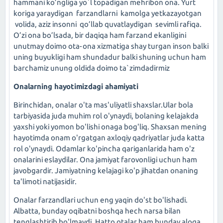
hammani ko’ngliga yo`l topadigan mehribon ona. Yurt
koriga yaraydigan farzandlarni kamolga yetkazayotgan
volida, aziz insonni qo’llab quvatlaydigan sevimli rafiqa.
O’zi ona bo’lsada, bir daqiqa ham farzand ekanligini
unutmay doimo ota-ona xizmatiga shay turgan inson balki
uning buyukligi ham shundadur balki shuning uchun ham
barchamiz unung oldida doimo ta`zimdadirmiz
Onalarning hayotimizdagi ahamiyati
Birinchidan, onalar o'ta mas'uliyatli shaxslar.Ular bola
tarbiyasida juda muhim rol o'ynaydi, bolaning kelajakda
yaxshi yoki yomon bo'lishi onaga bog'liq. Shaxsan mening
hayotimda onam o'rgatgan axloqiy qadriyatlar juda katta
rol o'ynaydi. Odamlar ko'pincha qariganlarida ham o'z
onalarini eslaydilar. Ona jamiyat farovonligi uchun ham
javobgardir. Jamiyatning kelajagi ko'p jihatdan onaning
ta'limoti natijasidir.
Onalar farzandlari uchun eng yaqin do'st bo'lishadi.
Albatta, bunday oqibatni boshqa hech narsa bilan
tenglashtirib bo'lmaydi. Hatto otalar ham bunday aloqa