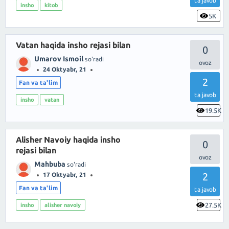
ta javob
insho
kitob
5K
Vatan haqida insho rejasi bilan
0
Umarov Ismoil
so'radi
24 Oktyabr, 21
2
Fan va ta'lim
ta javob
insho
vatan
19.5K
Alisher Navoiy haqida insho
0
rejasi bilan
Mahbuba
so'radi
2
17 Oktyabr, 21
Fan va ta'lim
ta javob
27.5K
insho
alisher navoiy