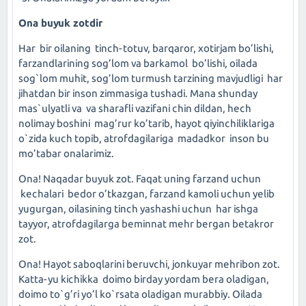
Ona buyuk zotdir
Har bir oilaning tinch-totuv, barqaror, xotirjam bo’lishi,
farzandlarining sog’lom va barkamol bo’lishi, oilada
sog`lom muhit, sog’lom turmush tarzining mavjudligi har
jihatdan bir inson zimmasiga tushadi. Mana shunday
mas`ulyatli va va sharafli vazifani chin dildan, hech
nolimay boshini mag’rur ko’tarib, hayot qiyinchiliklariga
o`zida kuch topib, atrofdagilariga madadkor inson bu
mo’tabar onalarimiz.
Ona! Naqadar buyuk zot. Faqat uning farzand uchun
kechalari bedor o’tkazgan, farzand kamoli uchun yelib
yugurgan, oilasining tinch yashashi uchun har ishga
tayyor, atrofdagilarga beminnat mehr bergan betakror
zot.
Ona! Hayot saboqlarini beruvchi, jonkuyar mehribon zot.
Katta-yu kichikka doimo birday yordam bera oladigan,
doimo to`g’ri yo’l ko`rsata oladigan murabbiy. Oilada