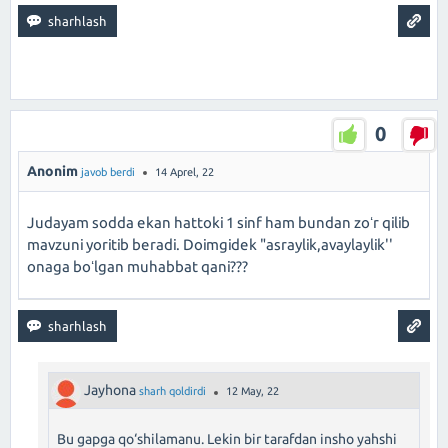
0
Anonim
javob berdi
14 Aprel, 22
Judayam sodda ekan hattoki 1 sinf ham bundan zoʻr qilib
mavzuni yoritib beradi. Doimgidek "asraylik,avaylaylik''
onaga boʻlgan muhabbat qani???
Jayhona
sharh qoldirdi
12 May, 22
Bu gapga qo‘shilamanu. Lekin bir tarafdan insho yahshi