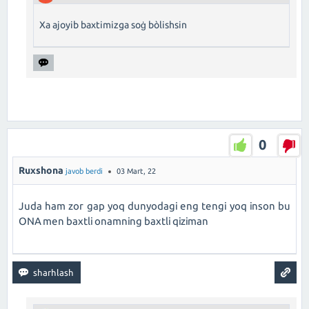
Xa ajoyib baxtimizga soģ bòlishsin
0
Ruxshona
javob berdi
03 Mart, 22
Juda ham zor gap yoq dunyodagi eng tengi yoq inson bu
ONA men baxtli onamning baxtli qiziman