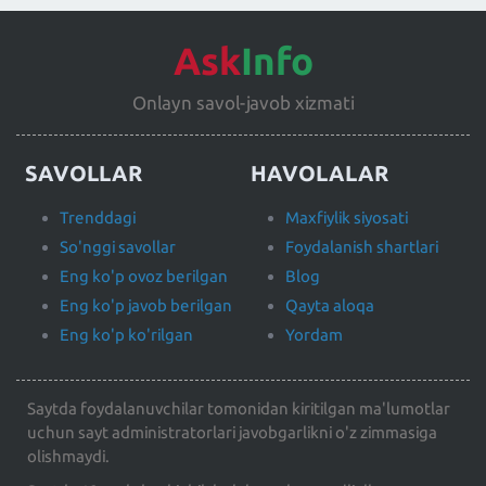
Ask
Info
Onlayn savol-javob xizmati
SAVOLLAR
HAVOLALAR
Trenddagi
Maxfiylik siyosati
So'nggi savollar
Foydalanish shartlari
Eng ko'p ovoz berilgan
Blog
Eng ko'p javob berilgan
Qayta aloqa
Eng ko'p ko'rilgan
Yordam
Saytda foydalanuvchilar tomonidan kiritilgan ma'lumotlar
uchun sayt administratorlari javobgarlikni o'z zimmasiga
olishmaydi.