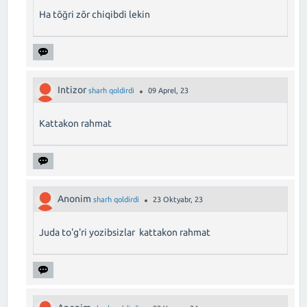
Ha tõğri zõr chiqibdi lekin
Intizor
sharh qoldirdi
09 Aprel, 23
Kattakon rahmat
Anonim
sharh qoldirdi
23 Oktyabr, 23
Juda to'g'ri yozibsizlar kattakon rahmat