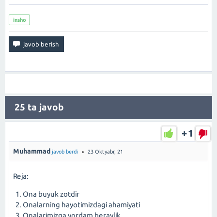
insho
25
ta javob
+1
Muhammad
javob berdi
23 Oktyabr, 21
Reja:
Ona buyuk zotdir
Onalarning hayotimizdagi ahamiyati
Onalarimizga yordam beraylik