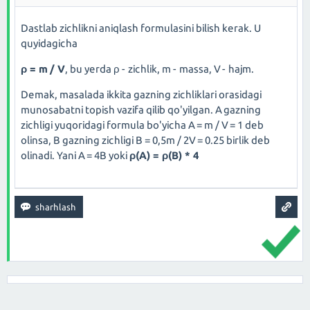
Dastlab zichlikni aniqlash formulasini bilish kerak. U
quyidagicha
ρ = m / V
, bu yerda ρ - zichlik, m - massa, V - hajm.
Demak, masalada ikkita gazning zichliklari orasidagi
munosabatni topish vazifa qilib qo'yilgan. A gazning
zichligi yuqoridagi formula bo'yicha A = m / V = 1 deb
olinsa, B gazning zichligi B = 0,5m / 2V = 0.25 birlik deb
olinadi. Yani A = 4B yoki
ρ(A) = ρ(B) * 4