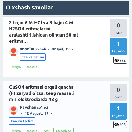
O'xshash savollar
2 hajm 6 M HCl va 3 hajm 4 M
0
H2SO4 eritmalarini
aralashtirilishidan olingan 50 ml
eritma...
1
anonim
so'radi
02 Iyul, 19
ta javob
Fan va ta'lim
772
kimyo
masala
CuSO4 eritmasi orqali qancha
0
(F) zaryad o'tsa, teng massali
mis elektrodlarda 48 g
Ravshan
1
so'radi
12 Avgust, 19
ta javob
Fan va ta'lim
605
kimyo
masala
test
abiturient