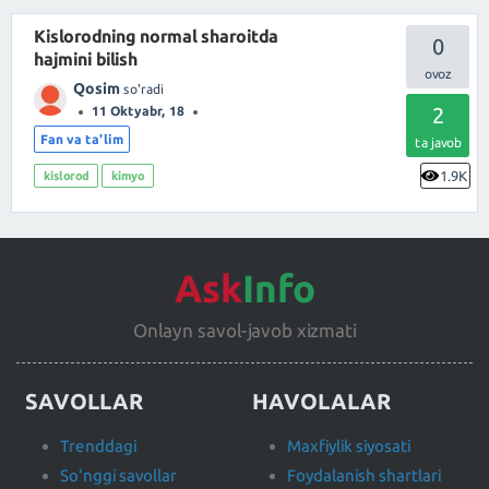
Kislorodning normal sharoitda
0
hajmini bilish
Qosim
so'radi
2
11 Oktyabr, 18
Fan va ta'lim
ta javob
1.9K
kislorod
kimyo
Ask
Info
Onlayn savol-javob xizmati
SAVOLLAR
HAVOLALAR
Trenddagi
Maxfiylik siyosati
So'nggi savollar
Foydalanish shartlari