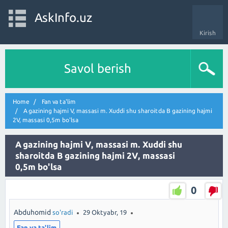
AskInfo.uz
Kirish
Savol berish
Home
Fan va ta'lim
A gazining hajmi V, massasi m. Xuddi shu sharoitda B gazining hajmi
2V, massasi 0,5m bo'lsa
A gazining hajmi V, massasi m. Xuddi shu
sharoitda B gazining hajmi 2V, massasi
0,5m bo'lsa
0
Abduhomid
so'radi
29 Oktyabr, 19
Fan va ta'lim