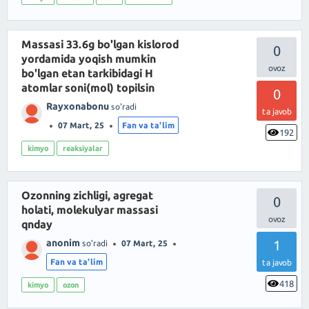
Massasi 33.6g bo'lgan kislorod
0
yordamida yoqish mumkin
bo'lgan etan tarkibidagi H
atomlar soni(mol) topilsin
0
Rayxonabonu
so'radi
ta javob
07 Mart, 25
Fan va ta'lim
192
kimyo
reaksiyalar
Ozonning zichligi, agregat
0
holati, molekulyar massasi
qnday
anonim
1
so'radi
07 Mart, 25
Fan va ta'lim
ta javob
418
kimyo
ozon