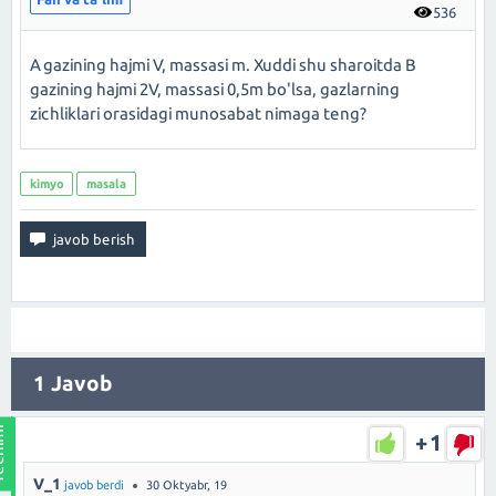
536
A gazining hajmi V, massasi m. Xuddi shu sharoitda B
gazining hajmi 2V, massasi 0,5m bo'lsa, gazlarning
zichliklari orasidagi munosabat nimaga teng?
kimyo
masala
1
Javob
+1
V_1
javob berdi
30 Oktyabr, 19