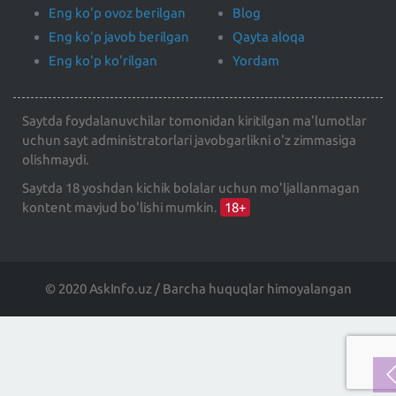
Eng ko'p ovoz berilgan
Blog
Eng ko'p javob berilgan
Qayta aloqa
Eng ko'p ko'rilgan
Yordam
Saytda foydalanuvchilar tomonidan kiritilgan ma'lumotlar
uchun sayt administratorlari javobgarlikni o'z zimmasiga
olishmaydi.
Saytda 18 yoshdan kichik bolalar uchun mo'ljallanmagan
kontent mavjud bo'lishi mumkin.
18+
© 2020 AskInfo.uz / Barcha huquqlar himoyalangan