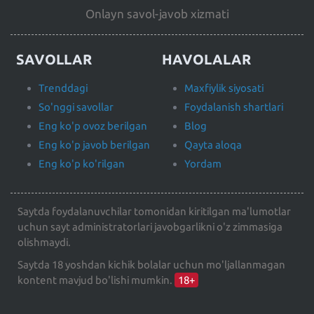
Onlayn savol-javob xizmati
SAVOLLAR
HAVOLALAR
Trenddagi
Maxfiylik siyosati
So'nggi savollar
Foydalanish shartlari
Eng ko'p ovoz berilgan
Blog
Eng ko'p javob berilgan
Qayta aloqa
Eng ko'p ko'rilgan
Yordam
Saytda foydalanuvchilar tomonidan kiritilgan ma'lumotlar
uchun sayt administratorlari javobgarlikni o'z zimmasiga
olishmaydi.
Saytda 18 yoshdan kichik bolalar uchun mo'ljallanmagan
kontent mavjud bo'lishi mumkin.
18+