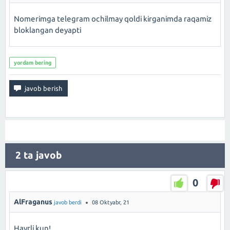
Nomerimga telegram ochilmay qoldi kirganimda raqamiz
bloklangan deyapti
yordam bering
2
ta javob
0
AlFraganus
javob berdi
08 Oktyabr, 21
Hayrli kun!