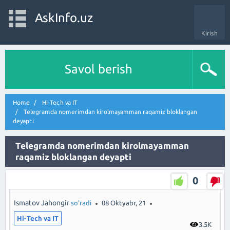
AskInfo.uz
Kirish
Savol berish
Home
Hi-Tech va IT
Telegramda nomerimdan kirolmayamman raqamiz bloklangan
deyapti
Telegramda nomerimdan kirolmayamman
raqamiz bloklangan deyapti
0
Ismatov Jahongir
so'radi
08 Oktyabr, 21
Hi-Tech va IT
3.5K