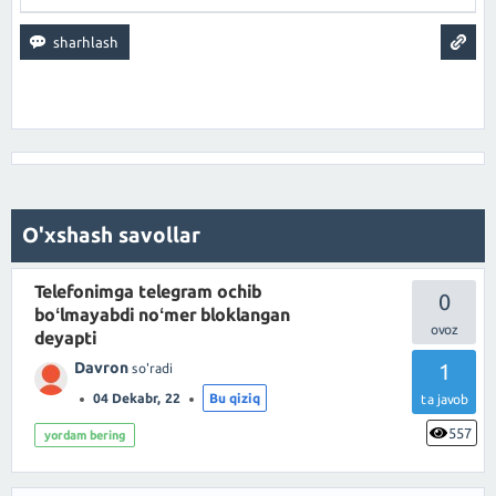
O'xshash savollar
Telefonimga telegram ochib
0
boʻlmayabdi noʻmer bloklangan
deyapti
Davron
1
so'radi
04 Dekabr, 22
Bu qiziq
ta javob
557
yordam bering