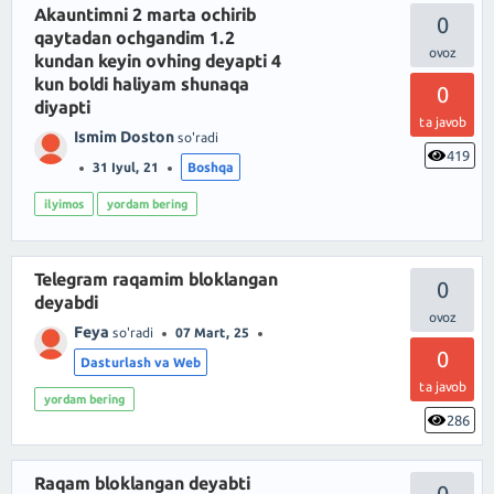
Akauntimni 2 marta ochirib
0
qaytadan ochgandim 1.2
kundan keyin ovhing deyapti 4
kun boldi haliyam shunaqa
0
diyapti
ta javob
Ismim Doston
so'radi
419
31 Iyul, 21
Boshqa
ilyimos
yordam bering
Telegram raqamim bloklangan
0
deyabdi
Feya
so'radi
07 Mart, 25
0
Dasturlash va Web
ta javob
yordam bering
286
Raqam bloklangan deyabti
0