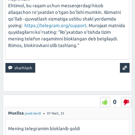
Ehtimol, bu raqam uchun messenjerdagi hisob
allaqachon ro'yxatdan o'tgan bo'lishi mumkin. Xizmatni
qo'llab -quvvatlash xizmatiga ushbu shakl yordamida
yozing:
https://telegram.org/support
. Murojaat matnida
quyidagilarni ko'rsating: "Ro'yxatdan o'tishda tizim
mening telefon raqamimni bloklangan deb belgilaydi.
Iltimos, blokirovkani olib tashlang."
0
Muxlisa
javob berdi
07 Mart, 25
Mening telegramim bloklanib qoldi