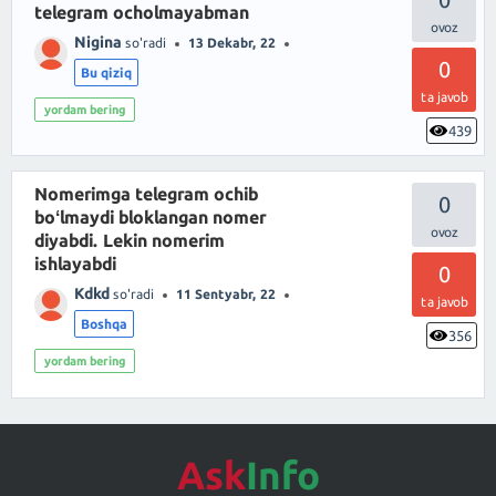
telegram ocholmayabman
Nigina
so'radi
13 Dekabr, 22
0
Bu qiziq
ta javob
yordam bering
439
Nomerimga telegram ochib
0
boʻlmaydi bloklangan nomer
diyabdi. Lekin nomerim
ishlayabdi
0
Kdkd
so'radi
11 Sentyabr, 22
ta javob
Boshqa
356
yordam bering
Ask
Info