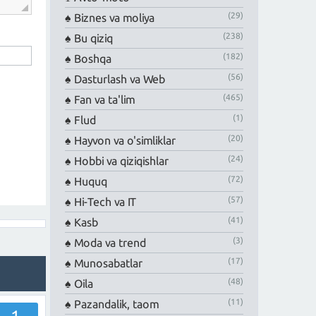
(29)
Biznes va moliya
(238)
Bu qiziq
(182)
Boshqa
(56)
Dasturlash va Web
(465)
Fan va ta'lim
(1)
Flud
(20)
Hayvon va o'simliklar
(24)
Hobbi va qiziqishlar
(72)
Huquq
(57)
Hi-Tech va IT
(41)
Kasb
(3)
Moda va trend
(17)
Munosabatlar
(48)
Oila
(11)
Pazandalik, taom