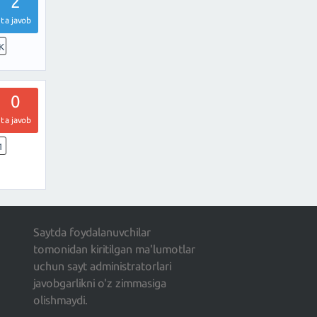
2
ta javob
K
0
ta javob
1
Saytda foydalanuvchilar
tomonidan kiritilgan ma'lumotlar
uchun sayt administratorlari
javobgarlikni o'z zimmasiga
olishmaydi.