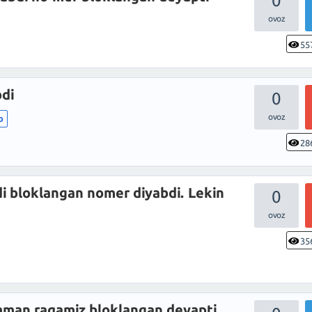
0
55
di
0
b
28
 bloklangan nomer diyabdi. Lekin
0
35
man raqamiz bloklangan deyapti