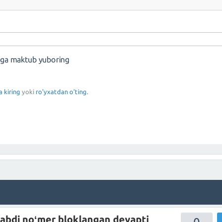
nga maktub yuboring
a kiring
yoki
ro'yxatdan o'ting.
abdi noʻmer bloklangan deyapti