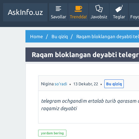
AskInfo.uz
Savollar
Trendda!
Javobsiz
Teglar
Foyd
Home
Bu qiziq
Raqam bloklangan deyabti t
Raqam bloklangan deyabti tele
Nigina
so'radi
13 Dekabr, 22
Bu qiziq
telegram ochgandim ertalab turib qarasam 
raqamiz deyabti
yordam bering