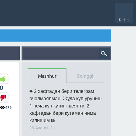
Kirish
Mashhur
So'nggi
0
2 хафтадан бери телеграм
очолмаяпман. Жуда куп уруниш
1 неча кун кутинг деяпти. 2
439
хафтадан бери кутаман нима
килишим кк
29 Avgust, 21