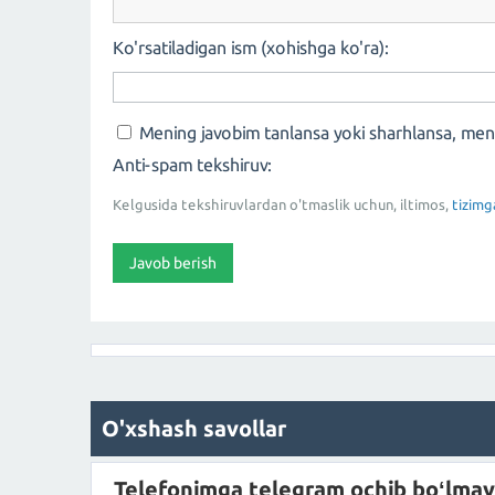
Ko'rsatiladigan ism (xohishga ko'ra):
Mening javobim tanlansa yoki sharhlansa, me
Anti-spam tekshiruv:
Kelgusida tekshiruvlardan o'tmaslik uchun, iltimos,
tizimg
O'xshash savollar
Telefonimga telegram ochib boʻlmay