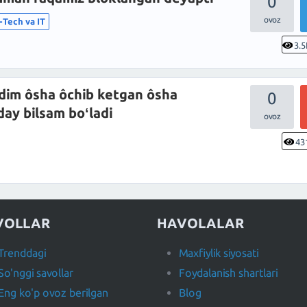
0
-Tech va IT
3.5
dim ôsha ôchib ketgan ôsha
0
ay bilsam boʻladi
43
VOLLAR
HAVOLALAR
Trenddagi
Maxfiylik siyosati
So'nggi savollar
Foydalanish shartlari
Eng ko'p ovoz berilgan
Blog