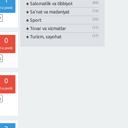
1
(86)
Salomatlik va tibbiyot
ta javob
(16)
Sa'nat va madaniyat
7
(36)
Sport
(31)
Tovar va xizmatlar
(37)
Turizm, sayohat
0
ta javob
6
0
ta javob
6