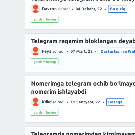
Davron
so'radi
04 Dekabr, 22
Bu qiziq
yordam bering
Telegram raqamim bloklangan deyab
Feya
so'radi
07 Mart, 25
Dasturlash va We
yordam bering
Nomerimga telegram ochib boʻlmaydi
nomerim ishlayabdi
Kdkd
so'radi
11 Sentyabr, 22
Boshqa
yordam bering
Telegramda nomerimdan kirolmayam