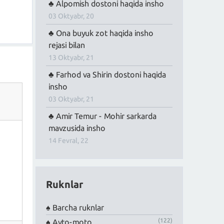
Alpomish dostoni haqida insho
03 Oktyabr, 20
Ona buyuk zot haqida insho
rejasi bilan
13 Oktyabr, 21
Farhod va Shirin dostoni haqida
insho
03 Oktyabr, 21
Amir Temur - Mohir sarkarda
mavzusida insho
14 Fevral, 22
Ruknlar
Barcha ruknlar
(122)
Avto-moto