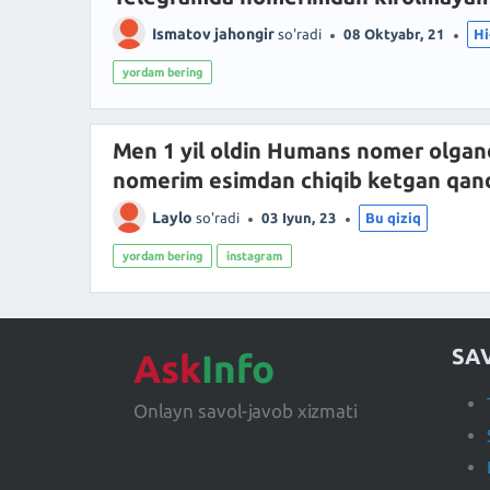
Ismatov jahongir
so'radi
08 Oktyabr, 21
Hi
yordam bering
Men 1 yil oldin Humans nomer olgan
nomerim esimdan chiqib ketgan qand
Laylo
so'radi
03 Iyun, 23
Bu qiziq
yordam bering
instagram
SA
Ask
Info
Onlayn savol-javob xizmati