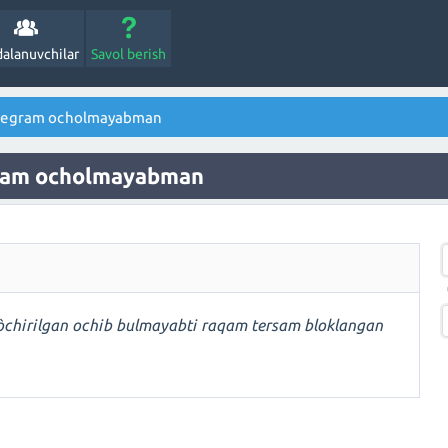
alanuvchilar
Savol berish
elegram ocholmayabman
gram ocholmayabman
òchirilgan ochib bulmayabti raqam tersam bloklangan