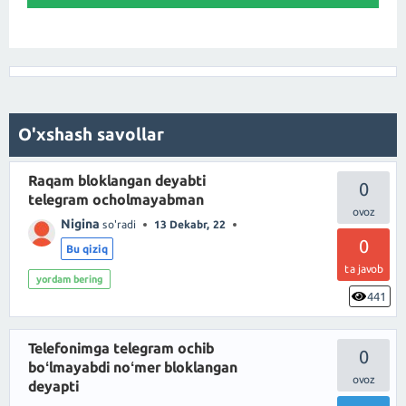
O'xshash savollar
Raqam bloklangan deyabti
0
telegram ocholmayabman
Nigina
so'radi
13 Dekabr, 22
0
Bu qiziq
ta javob
yordam bering
441
Telefonimga telegram ochib
0
boʻlmayabdi noʻmer bloklangan
deyapti