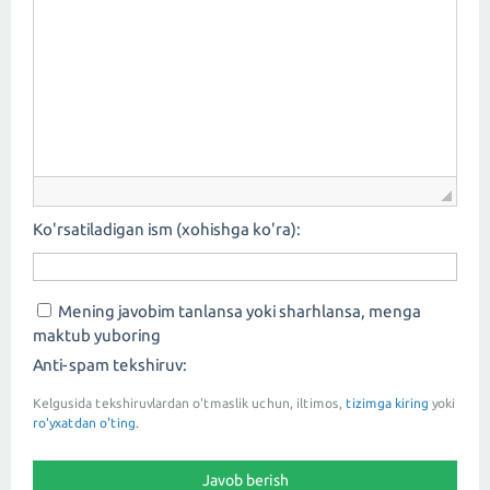
Ko'rsatiladigan ism (xohishga ko'ra):
Mening javobim tanlansa yoki sharhlansa, menga
maktub yuboring
Anti-spam tekshiruv:
Kelgusida tekshiruvlardan o'tmaslik uchun, iltimos,
tizimga kiring
yoki
ro'yxatdan o'ting.