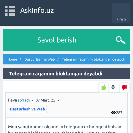
AskInfo.uz
Kirish
Savol berish
Home
Dasturlash va Web
Telegram raqamim bloklangan deyabdi
Telegram raqamim bloklangan deyabdi
0
Feya
so'radi
07 Mart, 25
Dasturlash va Web
287
Men yangi nomer olgandim telegram ochmoqchi bolsam