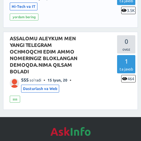
ta javob
Hi-Tech va IT
3.5K
yordam bering
ASSALOMU ALEYKUM MEN
0
YANGI TELEGRAM
OCHMOQCHI EDIM AMMO
NOMERINGIZ BLOKLANGAN
1
DEMOQDA.NIMA QILSAM
ta javob
BOLADI
464
SSS
so'radi
15 Iyun, 20
Dasturlash va Web
sss
Ask
Info