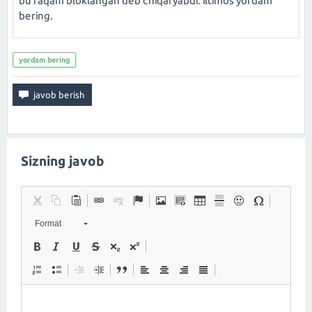
bu raqam bloklangan deb chiqaryabdi. Iltimos yordam
bering.
yordam bering
Sizning javob
Format