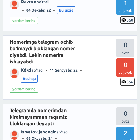
Davron
1
so'radi
04 Dekabr, 22
Bu qiziq
ta javob
560
yordam bering
Nomerimga telegram ochib
0
boʻlmaydi bloklangan nomer
diyabdi. Lekin nomerim
ishlayabdi
0
Kdkd
so'radi
11 Sentyabr, 22
ta javob
Boshqa
356
yordam bering
Telegramda nomerimdan
0
kirolmayamman raqamiz
bloklangan deyapti
Ismatov jahongir
2
so'radi
08 Oktyabr, 21