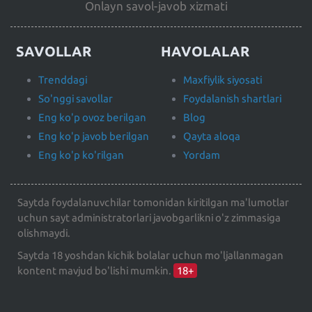
Onlayn savol-javob xizmati
SAVOLLAR
HAVOLALAR
Trenddagi
Maxfiylik siyosati
So'nggi savollar
Foydalanish shartlari
Eng ko'p ovoz berilgan
Blog
Eng ko'p javob berilgan
Qayta aloqa
Eng ko'p ko'rilgan
Yordam
Saytda foydalanuvchilar tomonidan kiritilgan ma'lumotlar
uchun sayt administratorlari javobgarlikni o'z zimmasiga
olishmaydi.
Saytda 18 yoshdan kichik bolalar uchun mo'ljallanmagan
kontent mavjud bo'lishi mumkin.
18+