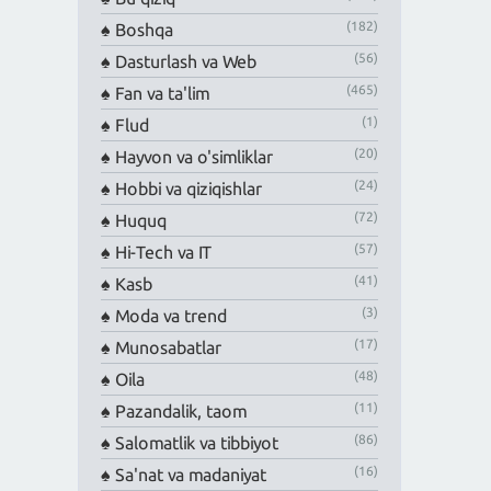
(182)
Boshqa
(56)
Dasturlash va Web
(465)
Fan va ta'lim
(1)
Flud
(20)
Hayvon va o'simliklar
(24)
Hobbi va qiziqishlar
(72)
Huquq
(57)
Hi-Tech va IT
(41)
Kasb
(3)
Moda va trend
(17)
Munosabatlar
(48)
Oila
(11)
Pazandalik, taom
(86)
Salomatlik va tibbiyot
(16)
Sa'nat va madaniyat