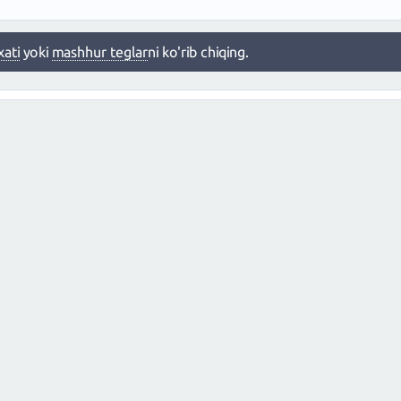
xati
yoki
mashhur teglar
ni ko'rib chiqing.