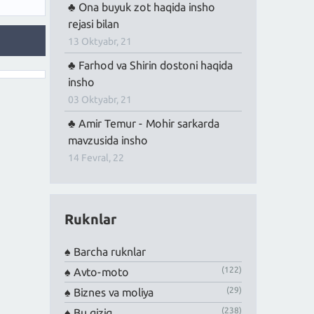
Ona buyuk zot haqida insho
rejasi bilan
13 Oktyabr, 21
Farhod va Shirin dostoni haqida
insho
03 Oktyabr, 21
Amir Temur - Mohir sarkarda
mavzusida insho
14 Fevral, 22
Ruknlar
Barcha ruknlar
(122)
Avto-moto
(29)
Biznes va moliya
(238)
Bu qiziq