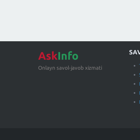
SA
Ask
Info
Onlayn savol-javob xizmati