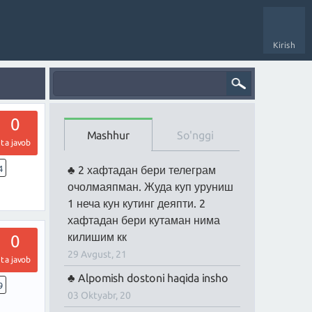
Kirish
0
Mashhur
So'nggi
ta javob
4
2 хафтадан бери телеграм
очолмаяпман. Жуда куп уруниш
1 неча кун кутинг деяпти. 2
хафтадан бери кутаман нима
килишим кк
0
29 Avgust, 21
ta javob
Alpomish dostoni haqida insho
9
03 Oktyabr, 20