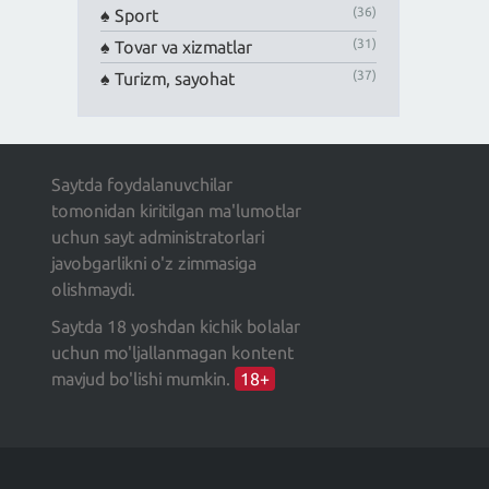
(36)
Sport
(31)
Tovar va xizmatlar
(37)
Turizm, sayohat
Saytda foydalanuvchilar
tomonidan kiritilgan ma'lumotlar
uchun sayt administratorlari
javobgarlikni o'z zimmasiga
olishmaydi.
Saytda 18 yoshdan kichik bolalar
uchun mo'ljallanmagan kontent
mavjud bo'lishi mumkin.
18+