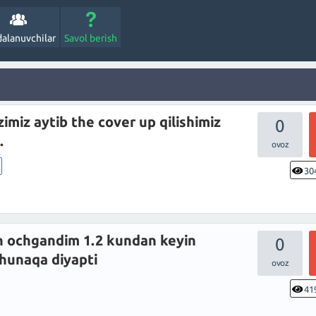
alanuvchilar
Savol berish
zimiz aytib the cover up qilishimiz
0
.
30
n ochgandim 1.2 kundan keyin
0
shunaqa diyapti
41