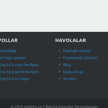
VOLLAR
HAVOLALAR
Trenddagi
Maxfiylik siyosati
So'nggi savollar
Foydalanish shartlari
Eng ko'p ovoz berilgan
Blog
Eng ko'p javob berilgan
Qayta aloqa
Eng ko'p ko'rilgan
Yordam
© 2020 AskInfo.uz / Barcha huquqlar himoyalangan