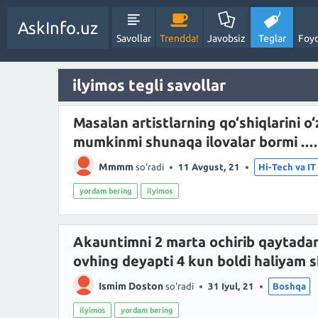
AskInfo.uz
Savollar
Trendda!
Javobsiz
Teglar
Foyd
ilyimos tegli savollar
Masalan artistlarning qo‘shiqlarini o‘
mumkinmi shunaqa ilovalar bormi ....
Mmmm
so'radi
11 Avgust, 21
Hi-Tech va IT
yordam bering
ilyimos
Akauntimni 2 marta ochirib qaytada
ovhing deyapti 4 kun boldi haliyam 
Ismim Doston
so'radi
31 Iyul, 21
Boshqa
ilyimos
yordam bering