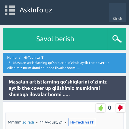
AskInfo.uz
Kirish
Savol berish
Home
Hi-Tech va IT
Masalan artistlarning qo‘shiqlarini o‘zimiz aytib the cover up
qilishimiz mumkinmi shunaqa ilovalar bormi .....
Masalan artistlarning qo‘shiqlarini o‘zimiz
aytib the cover up qilishimiz mumkinmi
shunaqa ilovalar bormi .....
0
Mmmm
so'radi
11 Avgust, 21
Hi-Tech va IT