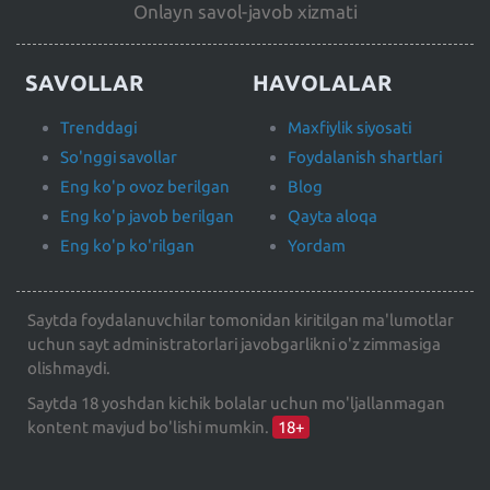
Onlayn savol-javob xizmati
SAVOLLAR
HAVOLALAR
Trenddagi
Maxfiylik siyosati
So'nggi savollar
Foydalanish shartlari
Eng ko'p ovoz berilgan
Blog
Eng ko'p javob berilgan
Qayta aloqa
Eng ko'p ko'rilgan
Yordam
Saytda foydalanuvchilar tomonidan kiritilgan ma'lumotlar
uchun sayt administratorlari javobgarlikni o'z zimmasiga
olishmaydi.
Saytda 18 yoshdan kichik bolalar uchun mo'ljallanmagan
kontent mavjud bo'lishi mumkin.
18+