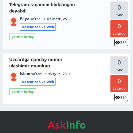
Telegram raqamim bloklangan
0
deyabdi
Feya
so'radi
07 Mart, 25
0
Dasturlash va Web
ta javob
yordam bering
286
Uzcardga qanday nomer
0
ulashimiz mumkun
Islam
so'radi
15 Iyun, 23
0
Dasturlash va Web
ta javob
yordam bering
390
Ask
Info