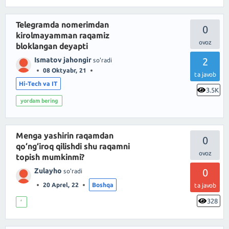
Telegramda nomerimdan
0
kirolmayamman raqamiz
bloklangan deyapti
Ismatov jahongir
2
so'radi
08 Oktyabr, 21
ta javob
Hi-Tech va IT
3.5K
yordam bering
Menga yashirin raqamdan
0
qo‘ng‘iroq qilishdi shu raqamni
topish mumkinmi?
Zulayho
0
so'radi
20 Aprel, 22
Boshqa
ta javob
328
‘