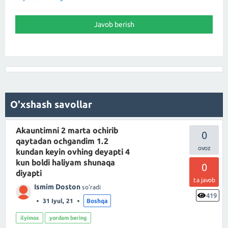
O'xshash savollar
Akauntimni 2 marta ochirib
0
qaytadan ochgandim 1.2
kundan keyin ovhing deyapti 4
kun boldi haliyam shunaqa
0
diyapti
ta javob
Ismim Doston
so'radi
419
31 Iyul, 21
Boshqa
ilyimos
yordam bering