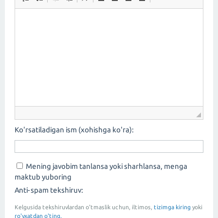
Ko'rsatiladigan ism (xohishga ko'ra):
Mening javobim tanlansa yoki sharhlansa, menga
maktub yuboring
Anti-spam tekshiruv:
Kelgusida tekshiruvlardan o'tmaslik uchun, iltimos,
tizimga kiring
yoki
ro'yxatdan o'ting.