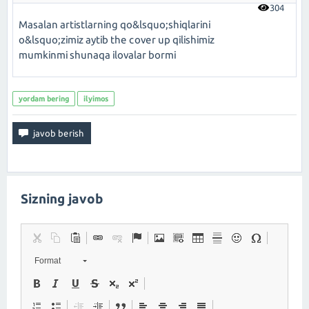
304
Masalan artistlarning qo&lsquo;shiqlarini
o&lsquo;zimiz aytib the cover up qilishimiz
mumkinmi shunaqa ilovalar bormi
yordam bering
ilyimos
Sizning javob
Format