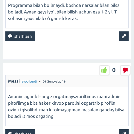
Programma bilan bo'lmaydi, boshqa narsalar bilan bilsa
bo'ladi. Aynan qaysi yo'l bilan bilish uchun esa 1-2 yil IT
sohasini yaxshilab o'rganish kerak.
0
Messi
javob berdi
09 Sentyabr, 19
Anonim agar bilsangiz orgatmayszmi iltimos mani admin
pirofilmga bita haker kirvop parolini ozgartrib pirofilni
oziniki qivolibdi man kirolmayapman masalan qanday bilsa
boladi iltimos orgating