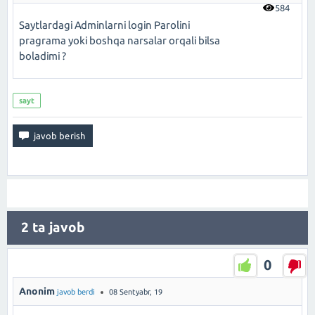
584
Saytlardagi Adminlarni login Parolini
pragrama yoki boshqa narsalar orqali bilsa
boladimi ?
sayt
2
ta javob
0
Anonim
javob berdi
08 Sentyabr, 19