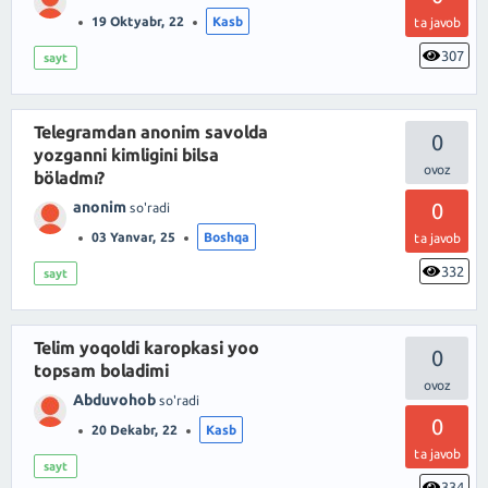
19 Oktyabr, 22
Kasb
ta javob
307
sayt
Telegramdan anonim savolda
0
yozganni kimligini bilsa
böladmı?
anonim
0
so'radi
03 Yanvar, 25
Boshqa
ta javob
332
sayt
Telim yoqoldi karopkasi yoo
0
topsam boladimi
Abduvohob
so'radi
0
20 Dekabr, 22
Kasb
ta javob
sayt
334