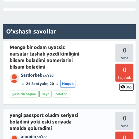
O'xshash savollar
Menga bir odam uyatsiz
0
narsalar tashab yozdi kimligini
bilsam boladimi nomerlarini
bilsam boladimi
0
Sardorbek
so'radi
ta javob
24 Sentyabr, 20
Huquq
965
yashirin raqam
sayt
telefon
yengi passport oludm seriyasi
0
boladimi yoki eski seriyada
amalda qoluradimi
anonim
0
so'radi