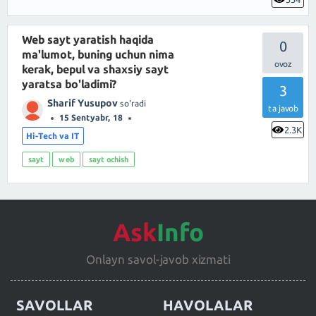
Web sayt yaratish haqida
0
ma'lumot, buning uchun nima
kerak, bepul va shaxsiy sayt
yaratsa bo'ladimi?
3
Sharif Yusupov
so'radi
ta javob
15 Sentyabr, 18
2.3K
Hi-Tech va IT
sayt
web
sayt ochish
Ask
Info
Onlayn savol-javob xizmati
SAVOLLAR
HAVOLALAR