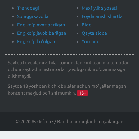
Trenddagi
Maxfiylik siyosati
So'nggi savollar
Foydalanish shartlari
Eng ko'p ovoz berilgan
Blog
Eng ko'p javob berilgan
Qayta aloqa
Eng ko'p ko'rilgan
Yordam
Saytda foydalanuvchilar tomonidan kiritilgan ma'lumotlar
uchun sayt administratorlari javobgarlikni o'z zimmasiga
olishmaydi.
Saytda 18 yoshdan kichik bolalar uchun mo'ljallanmagan
kontent mavjud bo'lishi mumkin.
18+
© 2020 AskInfo.uz / Barcha huquqlar himoyalangan