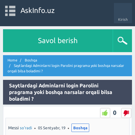
AskInfo.uz
Kirish
Savol berish
Home
Boshqa
Saytlardagi Adminlarni login Parolini pragrama yoki boshqa narsalar
orqali bilsa boladimi ?
Saytlardagi Adminlarni login Parolini
pragrama yoki boshqa narsalar orqali bilsa
boladimi ?
0
Messi
so'radi
05 Sentyabr, 19
Boshqa