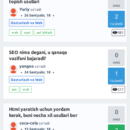
topish usullari
Yuriy
so'radi
2
26 Sentyabr, 18
Dasturlash va Web
ta javob
981
web
sayt
pul ishlash
SEO nima degani, u qanaqa
0
vazifani bajaradi?
yangoo
so'radi
1
24 Sentyabr, 18
Dasturlash va Web
ta javob
511
seo
web
Html yaratish uchun yordam
0
kerak, buni necha xil usullari bor
coca-cola
so'radi
15 Sentyabr, 18