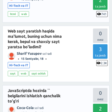
2
Hi-Tech va IT
ta javob
741
html
web
Web sayt yaratish haqida
0
ma'lumot, buning uchun nima
kerak, bepul va shaxsiy sayt
yaratsa bo'ladimi?
3
Sharif Yusupov
so'radi
ta javob
15 Sentyabr, 18
2.3K
Hi-Tech va IT
sayt
web
sayt ochish
JavaScriptda hozirda ``
0
belgilarini ishlatish qanchalik
to'g'ri
Coca-Cola
2
so'radi