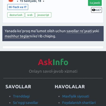
15 Sentyabr, 18
ta javob
Hi-Tech va IT
447
dasturlash
web
javascript
Yanada ko'proq ma'lumot olish uchun
savollar ro'yxati
yoki
mashhur teglar
ni ko'rib chiqing.
Ask
Info
Onlayn savol-javob xizmati
SAVOLLAR
HAVOLALAR
Trenddagi
Maxfiylik siyosati
So'nggi savollar
Foydalanish shartlari