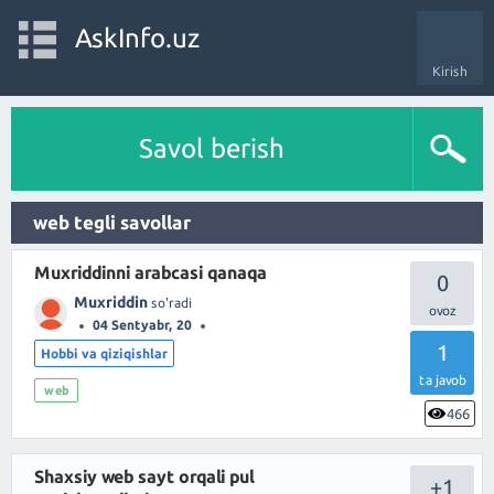
AskInfo.uz
Kirish
Savol berish
web tegli savollar
Muxriddinni arabcasi qanaqa
0
Muxriddin
so'radi
04 Sentyabr, 20
1
Hobbi va qiziqishlar
ta javob
web
466
Shaxsiy web sayt orqali pul
+1