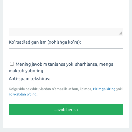
Ko'rsatiladigan ism (xohishga ko'ra):
Mening javobim tanlansa yoki sharhlansa, menga
maktub yuboring
Anti-spam tekshiruv:
Kelgusida tekshiruvlardan o'tmaslik uchun, iltimos,
tizimga kiring
yoki
ro'yxatdan o'ting.