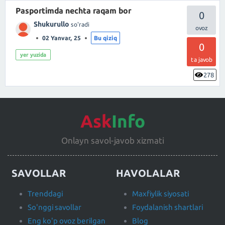
Pasportimda nechta raqam bor
0
Shukurullo
so'radi
02 Yanvar, 25
Bu qiziq
0
yer yuzida
ta javob
278
Ask
Info
Onlayn savol-javob xizmati
SAVOLLAR
HAVOLALAR
Trenddagi
Maxfiylik siyosati
So'nggi savollar
Foydalanish shartlari
Eng ko'p ovoz berilgan
Blog