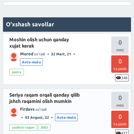
O'xshash savollar
Moshin olish uchun qanday
0
xujat kerak
Murod
so'radi
22 Mart, 21
0
Avto-moto
ta javob
jentra
348
Seriya raqam orqali qanday qilib
0
jshsh raqamini olish mumkin
Firdavs
so'radi
0
03 Avgust, 22
Avto-moto
ta javob
yashirin raqam
2003
427