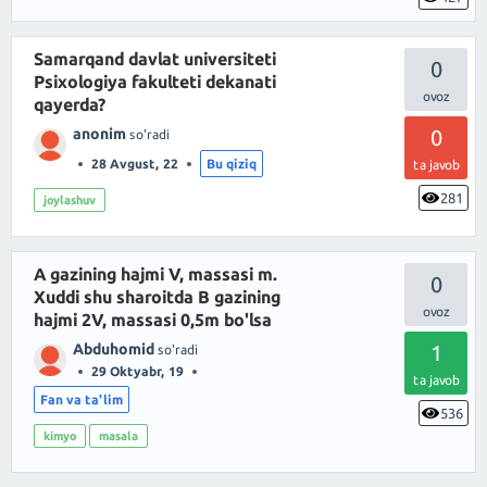
Samarqand davlat universiteti
0
Psixologiya fakulteti dekanati
qayerda?
anonim
0
so'radi
28 Avgust, 22
Bu qiziq
ta javob
281
joylashuv
A gazining hajmi V, massasi m.
0
Xuddi shu sharoitda B gazining
hajmi 2V, massasi 0,5m bo'lsa
Abduhomid
1
so'radi
29 Oktyabr, 19
ta javob
Fan va ta'lim
536
kimyo
masala