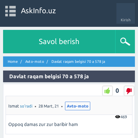
AskInfo.uz
Kirish
Savol berish
Home
Avto-moto
Davlat raqam belgisi 70 a 578 ja
Davlat raqam belgisi 70 a 578 ja
0
Ismat
so'radi
28 Mart, 21
Avto-moto
469
Oppoq damas zur zur baribir ham