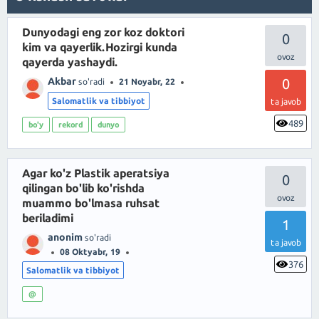
Dunyodagi eng zor koz doktori
0
kim va qayerlik.Hozirgi kunda
qayerda yashaydi.
Akbar
0
so'radi
21 Noyabr, 22
Salomatlik va tibbiyot
ta javob
489
bo'y
rekord
dunyo
Agar ko'z Plastik aperatsiya
0
qilingan bo'lib ko'rishda
muammo bo'lmasa ruhsat
beriladimi
1
anonim
so'radi
ta javob
08 Oktyabr, 19
376
Salomatlik va tibbiyot
@