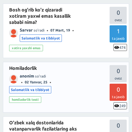
Bosh og'rib ko'z qizaradi
0
xotiram yaxwi emas kasallik
sababi nima?
Sarvar
1
so'radi
07 Mart, 19
Salomatlik va tibbiyot
ta javob
474
xotira yaxshi emas
Homiladorlik
0
anonim
so'radi
02 Yanvar, 25
0
Salomatlik va tibbiyot
ta javob
homiladorlik testi
249
O'zbek xalq dostonlarida
0
vatanparvarlik fazilatlaring aks