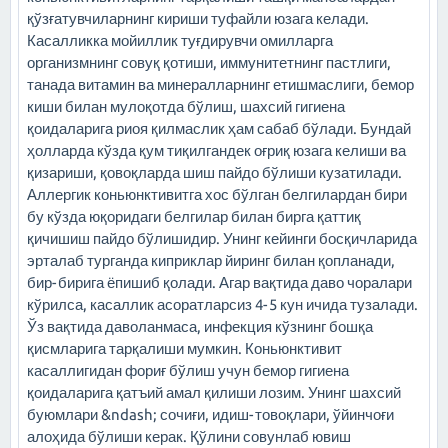
қўзғатувчиларнинг кириши туфайли юзага келади.
Касалликка мойиллик туғдирувчи омилларга
организмнинг совуқ қотиши, иммунитетнинг пастлиги,
танада витамин ва минералларнинг етишмаслиги, бемор
киши билан мулоқотда бўлиш, шахсий гигиена
қоидаларига риоя қилмаслик ҳам сабаб бўлади. Бундай
ҳолларда кўзда қум тиқилгандек оғриқ юзага келиши ва
қизариши, қовоқларда шиш пайдо бўлиши кузатилади.
Аллергик коньюнктивитга хос бўлган белгилардан бири
бу кўзда юқоридаги белгилар билан бирга қаттиқ
қичишиш пайдо бўлишидир. Унинг кейинги босқичларида
эрталаб турганда киприклар йиринг билан қопланади,
бир-бирига ёпишиб қолади. Агар вақтида даво чоралари
кўрилса, касаллик асоратларсиз 4-5 кун ичида тузалади.
Ўз вақтида даволанмаса, инфекция кўзнинг бошқа
қисмларига тарқалиши мумкин. Коньюнктивит
касаллигидан фориғ бўлиш учун бемор гигиена
қоидаларига қатъий амал қилиши лозим. Унинг шахсий
буюмлари &ndash; сочиғи, идиш-товоқлари, ўйинчоғи
алоҳида бўлиши керак. Қўлини совунлаб ювиш