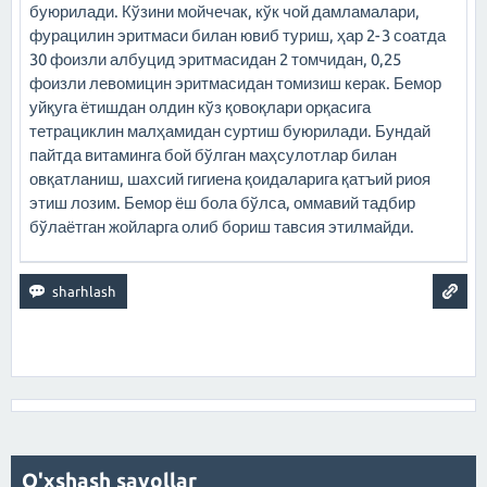
буюрилади. Кўзини мойчечак, кўк чой дамламалари,
фурацилин эритмаси билан ювиб туриш, ҳар 2-3 соатда
30 фоизли албуцид эритмасидан 2 томчидан, 0,25
фоизли левомицин эритмасидан томизиш керак. Бемор
уйқуга ётишдан олдин кўз қовоқлари орқасига
тетрациклин малҳамидан суртиш буюрилади. Бундай
пайтда витаминга бой бўлган маҳсулотлар билан
овқатланиш, шахсий гигиена қоидаларига қатъий риоя
этиш лозим. Бемор ёш бола бўлса, оммавий тадбир
бўлаётган жойларга олиб бориш тавсия этилмайди.
O'xshash savollar