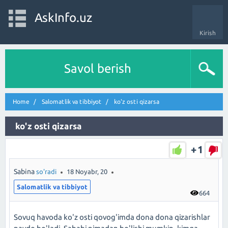
AskInfo.uz
Kirish
Savol berish
Home
Salomatlik va tibbiyot
ko'z osti qizarsa
ko'z osti qizarsa
+1
Sabina
so'radi
18 Noyabr, 20
Salomatlik va tibbiyot
664
Sovuq havoda ko'z osti qovog'imda dona dona qizarishlar