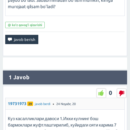
paydo bo'ladi. Sababi nimadan bo'lishi mumkin, kimga
murojaat qilsam bo'ladi?
@ ko'z qovog'i qizarishi
1
Javob
0
19731973
29
javob berdi
24 Noyabr, 20
Куз касалликлари давоси 1.Икки кулнинг бош
бармоклари жуфтлаштирилиб, куйидаги ояти карима 7