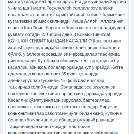
марта укилади ва бармоклар устига дам урилади.Хар бир
укилганда 1 марта Росулуллоh соллаллоху алайхи
васалламга саловати шариф айтилиб,кейин 2 бармокни 2
кузга теккизиб,масх килинади. Инша Аллоh , Аллоhнинг
изни ва Китобнинг барокати билан касал тузалади,куриш
куввати ортади. 2. Тиббий даво . ( Коньюктивитда)
КОНЬЮНКТИВИТ ҚАНДАЙ КАСАЛЛИК? Коньюнктивит
&ndash; кўз шиллиқ қаватининг яллиғланиш касаллиги
бўлиб, у аллергик реакция ва инфекциялар таъсирида
ривожланади. Куз-баҳор ойларида кенг тарқалувчи бу
касаллик, айниқса, болалар орасида кўп учрайди. Катта
одамларда коньюнктивит 85 фоиз ҳолларда
аденивируслар туфайли, 15 фоиз бактериялар
таъсирида келиб чиқади. Болаларда эса вирусли ва
бактериал коньюнктивитлар бир хил даражада учрайди.
Касаллик қўзғатувчилари вируслар, бактериялар,
пневмококк, гонококк ва стрептококклардир. Вирусли
коньюнктивитлар ҳаво томчи йўли билан юқиб, кўпинча
болалар боғчаси ва мактабларда оммавий равишда
тарқалишидан келиб чиқади. Бактериал
коньюнктивитларнинг тарқалиши ташқи манбалардан