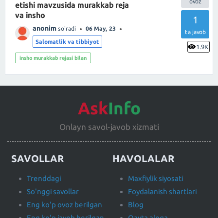
etishi mavzusida murakkab reja
va insho
1
anonim
so'radi
06 May, 23
ta javob
Salomatlik va tibbiyot
1.9K
insho murakkab rejasi bilan
Ask
Info
Onlayn savol-javob xizmati
SAVOLLAR
HAVOLALAR
Trenddagi
Maxfiylik siyosati
So'nggi savollar
Foydalanish shartlari
Eng ko'p ovoz berilgan
Blog
Eng ko'p javob berilgan
Qayta aloqa