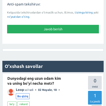
Anti-spam tekshiruv:
Kelgusida tekshiruvlardan o'tmaslik uchun, iltimos,
tizimga kiring
yoki
ro'yxatdan o'ting.
O'xshash savollar
Dunyodagi eng uzun odam kim
0
va uning bo'yi necha metr?
Loop
so'radi
02 Noyabr, 18
1
Bu qiziq
ta javob
bo'y
rekord