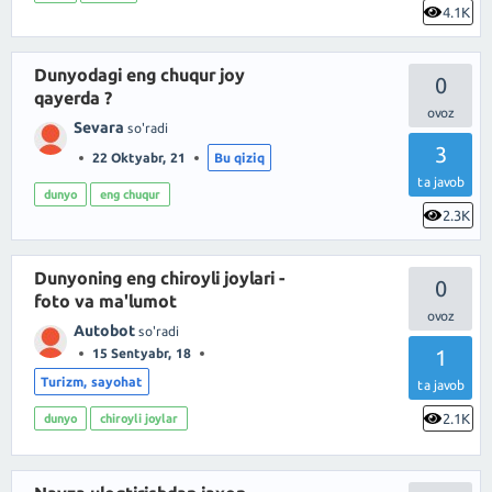
4.1K
Dunyodagi eng chuqur joy
0
qayerda ?
Sevara
so'radi
3
22 Oktyabr, 21
Bu qiziq
ta javob
dunyo
eng chuqur
2.3K
Dunyoning eng chiroyli joylari -
0
foto va ma'lumot
Autobot
so'radi
1
15 Sentyabr, 18
Turizm, sayohat
ta javob
2.1K
dunyo
chiroyli joylar