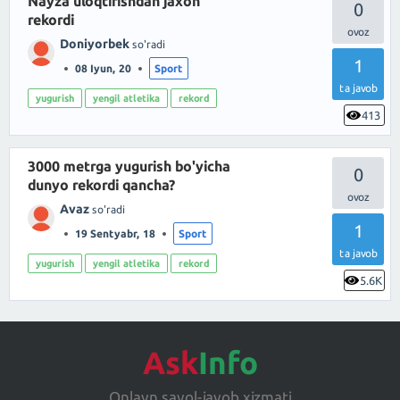
Nayza uloqtirishdan jaxon
0
rekordi
Doniyorbek
so'radi
1
08 Iyun, 20
Sport
ta javob
yugurish
yengil atletika
rekord
413
3000 metrga yugurish bo'yicha
0
dunyo rekordi qancha?
Avaz
so'radi
1
19 Sentyabr, 18
Sport
ta javob
yugurish
yengil atletika
rekord
5.6K
Ask
Info
Onlayn savol-javob xizmati