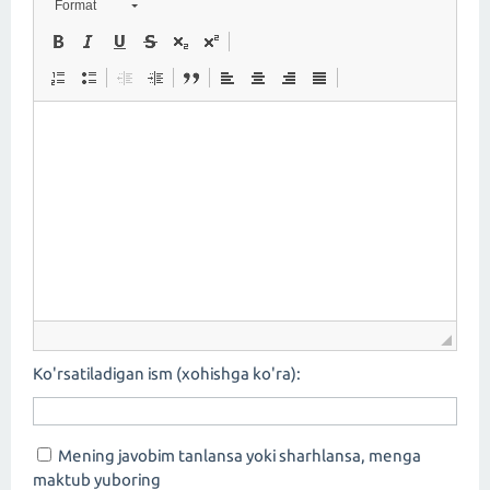
Format
Ko'rsatiladigan ism (xohishga ko'ra):
Mening javobim tanlansa yoki sharhlansa, menga
maktub yuboring