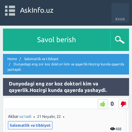
AskInfo.uz
Kirish
Savol berish
Home
Salomatlik va tibbiyot
Dunyodagi eng zor koz doktori kim va qayerlik.Hozirgi kunda qayerda
yashaydi.
Dunyodagi eng zor koz doktori kim va
qayerlik.Hozirgi kunda qayerda yashaydi.
0
Akbar
so'radi
21 Noyabr, 22
Salomatlik va tibbiyot
488