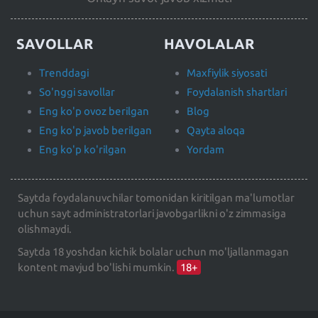
SAVOLLAR
HAVOLALAR
Trenddagi
Maxfiylik siyosati
So'nggi savollar
Foydalanish shartlari
Eng ko'p ovoz berilgan
Blog
Eng ko'p javob berilgan
Qayta aloqa
Eng ko'p ko'rilgan
Yordam
Saytda foydalanuvchilar tomonidan kiritilgan ma'lumotlar
uchun sayt administratorlari javobgarlikni o'z zimmasiga
olishmaydi.
Saytda 18 yoshdan kichik bolalar uchun mo'ljallanmagan
kontent mavjud bo'lishi mumkin.
18+