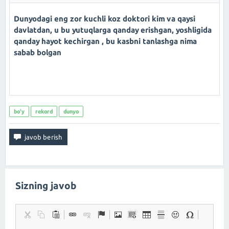
Dunyodagi eng zor kuchli koz doktori kim va qaysi
davlatdan, u bu yutuqlarga qanday erishgan, yoshligida
qanday hayot kechirgan , bu kasbni tanlashga nima
sabab bolgan
bo'y
rekord
dunyo
Sizning javob