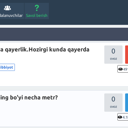
alanuvchilar
Savol berish
a qayerlik.Hozirgi kunda qayerda
0
tibbiyot
49
ng bo'yi necha metr?
0
4.1