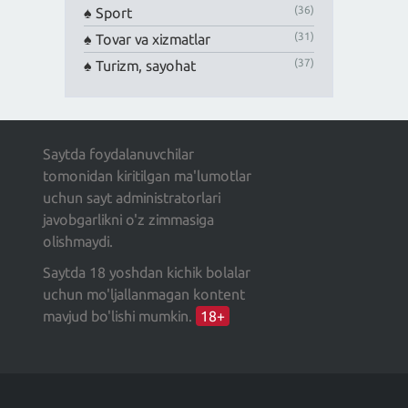
(36)
Sport
(31)
Tovar va xizmatlar
(37)
Turizm, sayohat
Saytda foydalanuvchilar
tomonidan kiritilgan ma'lumotlar
uchun sayt administratorlari
javobgarlikni o'z zimmasiga
olishmaydi.
Saytda 18 yoshdan kichik bolalar
uchun mo'ljallanmagan kontent
mavjud bo'lishi mumkin.
18+