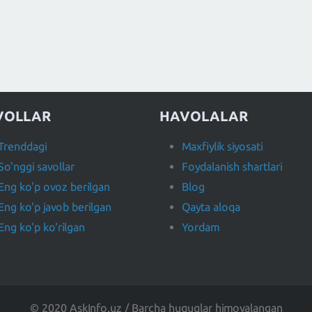
VOLLAR
HAVOLALAR
Trenddagi
Maxfiylik siyosati
So'nggi savollar
Foydalanish shartlari
Eng ko'p ovoz berilgan
Blog
Eng ko'p javob berilgan
Qayta aloqa
Eng ko'p ko'rilgan
Yordam
© 2020 AskInfo.uz / Barcha huquqlar himoyalangan