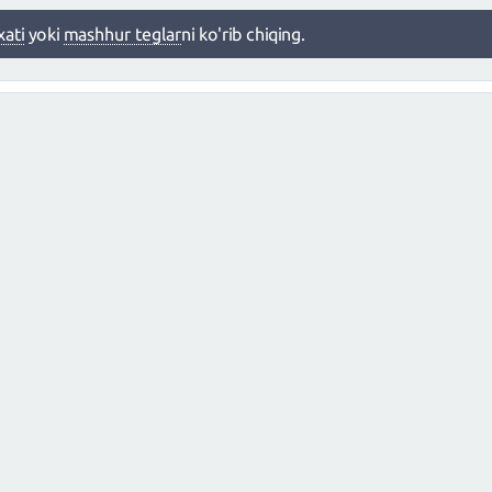
xati
yoki
mashhur teglar
ni ko'rib chiqing.