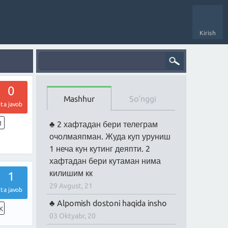
Kirish
0
Mashhur
So'nggi
ta javob
1
2 хафтадан бери телеграм
очолмаяпман. Жуда куп уруниш
1 неча кун кутинг деяпти. 2
хафтадан бери кутаман нима
килишим кк
1
29 Avgust, 21
ta javob
Alpomish dostoni haqida insho
K
03 Oktyabr, 20