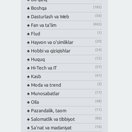
(182)
Boshqa
(56)
Dasturlash va Web
(465)
Fan va ta'lim
(1)
Flud
(20)
Hayvon va o'simliklar
(24)
Hobbi va qiziqishlar
(72)
Huquq
(57)
Hi-Tech va IT
(41)
Kasb
(3)
Moda va trend
(17)
Munosabatlar
(48)
Oila
(11)
Pazandalik, taom
(86)
Salomatlik va tibbiyot
(16)
Sa'nat va madaniyat