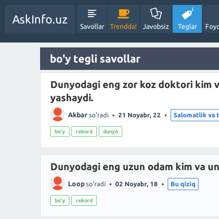
AskInfo.uz
Savollar
Trendda!
Javobsiz
Teglar
Foyd
bo'y tegli savollar
Dunyodagi eng zor koz doktori kim v
yashaydi.
Akbar
so'radi
21 Noyabr, 22
Salomatlik va 
bo'y
rekord
dunyo
Dunyodagi eng uzun odam kim va uni
Loop
so'radi
02 Noyabr, 18
Bu qiziq
bo'y
rekord