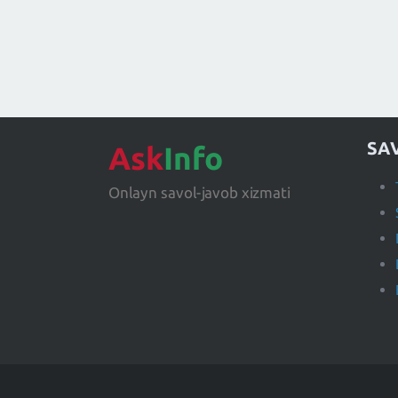
SA
Ask
Info
Onlayn savol-javob xizmati