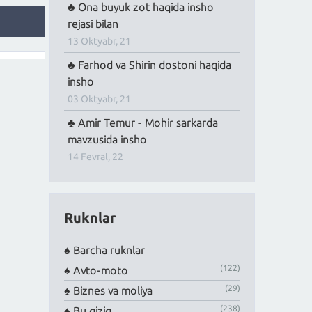
Ona buyuk zot haqida insho
rejasi bilan
13 Oktyabr, 21
Farhod va Shirin dostoni haqida
insho
03 Oktyabr, 21
Amir Temur - Mohir sarkarda
mavzusida insho
14 Fevral, 22
Ruknlar
Barcha ruknlar
(122)
Avto-moto
(29)
Biznes va moliya
(238)
Bu qiziq