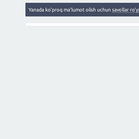
Yanada ko'proq ma'lumot olish uchun
savollar ro'y