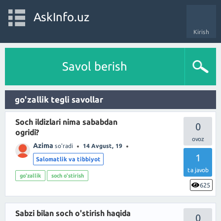
AskInfo.uz
Kirish
Savol berish
go'zallik tegli savollar
Soch ildizlari nima sababdan
0
ogridi?
Azima
so'radi
14 Avgust, 19
1
Salomatlik va tibbiyot
ta javob
go'zallik
soch o'stirish
625
Sabzi bilan soch o'stirish haqida
0