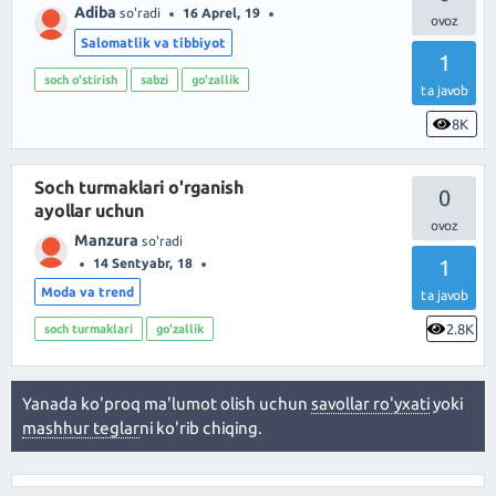
Adiba
so'radi
16 Aprel, 19
Salomatlik va tibbiyot
1
soch o'stirish
sabzi
go'zallik
ta javob
8K
Soch turmaklari o'rganish
0
ayollar uchun
Manzura
so'radi
1
14 Sentyabr, 18
Moda va trend
ta javob
2.8K
soch turmaklari
go'zallik
Yanada ko'proq ma'lumot olish uchun
savollar ro'yxati
yoki
mashhur teglar
ni ko'rib chiqing.