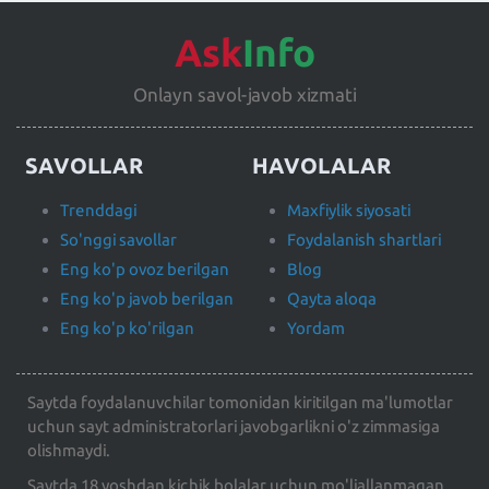
Ask
Info
Onlayn savol-javob xizmati
SAVOLLAR
HAVOLALAR
Trenddagi
Maxfiylik siyosati
So'nggi savollar
Foydalanish shartlari
Eng ko'p ovoz berilgan
Blog
Eng ko'p javob berilgan
Qayta aloqa
Eng ko'p ko'rilgan
Yordam
Saytda foydalanuvchilar tomonidan kiritilgan ma'lumotlar
uchun sayt administratorlari javobgarlikni o'z zimmasiga
olishmaydi.
Saytda 18 yoshdan kichik bolalar uchun mo'ljallanmagan