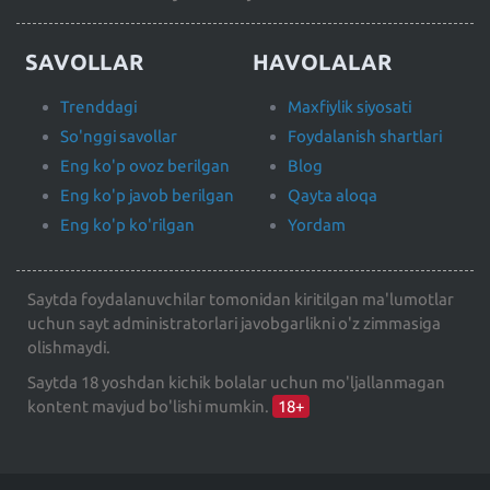
SAVOLLAR
HAVOLALAR
Trenddagi
Maxfiylik siyosati
So'nggi savollar
Foydalanish shartlari
Eng ko'p ovoz berilgan
Blog
Eng ko'p javob berilgan
Qayta aloqa
Eng ko'p ko'rilgan
Yordam
Saytda foydalanuvchilar tomonidan kiritilgan ma'lumotlar
uchun sayt administratorlari javobgarlikni o'z zimmasiga
olishmaydi.
Saytda 18 yoshdan kichik bolalar uchun mo'ljallanmagan
kontent mavjud bo'lishi mumkin.
18+