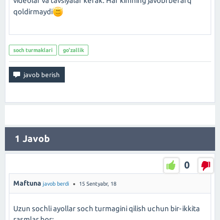
videolar va tavsiyalar kerak. Har kimning javobi befarq
qoldirmaydi
soch turmaklari
go'zallik
1
Javob
0
Maftuna
javob berdi
15 Sentyabr, 18
Uzun sochli ayollar soch turmagini qilish uchun bir-ikkita
rasmlar bor: