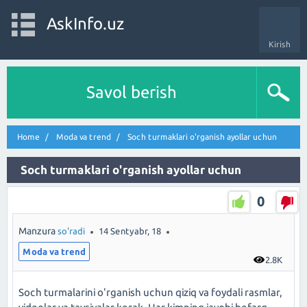
AskInfo.uz
Kirish
Savol berish
Home
Moda va trend
Soch turmaklari o'rganish ayollar uchun
Soch turmaklari o'rganish ayollar uchun
0
Manzura
so'radi
14 Sentyabr, 18
Moda va trend
2.8K
Soch turmalarini o'rganish uchun qiziq va foydali rasmlar,