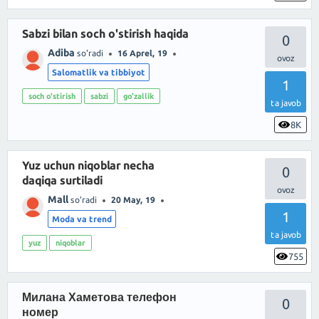
Sabzi bilan soch o'stirish haqida
0
Adiba
so'radi
16 Aprel, 19
Salomatlik va tibbiyot
1
soch o'stirish
sabzi
go'zallik
ta javob
8K
Yuz uchun niqoblar necha
0
daqiqa surtiladi
Mall
so'radi
20 May, 19
1
Moda va trend
ta javob
yuz
niqoblar
755
Милана Хаметова телефон
0
номер