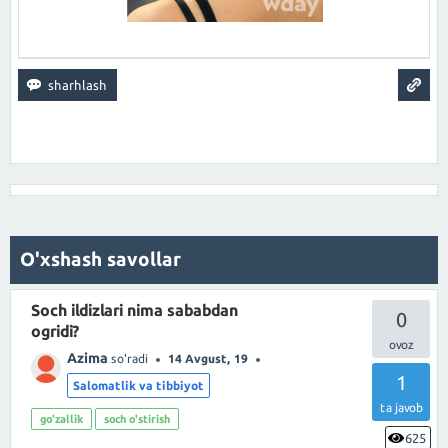
O'xshash savollar
Soch ildizlari nima sababdan
0
ogridi?
Azima
so'radi
14 Avgust, 19
1
Salomatlik va tibbiyot
ta javob
go'zallik
soch o'stirish
625