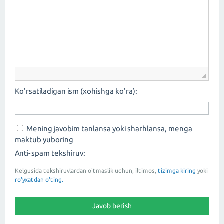
Ko'rsatiladigan ism (xohishga ko'ra):
Mening javobim tanlansa yoki sharhlansa, menga
maktub yuboring
Anti-spam tekshiruv:
Kelgusida tekshiruvlardan o'tmaslik uchun, iltimos,
tizimga kiring
yoki
ro'yxatdan o'ting.