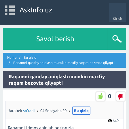
AskInfo.uz
Kirish
Savol berish
Home
Bu qiziq
Raqamni qanday aniqlash mumkin maxfiy raqam bezovta qilyapti
Raqamni qanday aniqlash mumkin maxfiy
raqam bezovta qilyapti
0
Jurabek
so'radi
04 Sentyabr, 20
Bu qiziq
649
Raqamni iltimos aniqlab beringizla