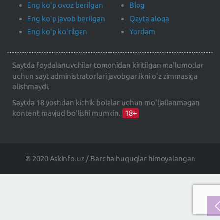
Eng ko'p ovoz berilgan
Blog
Eng ko'p javob berilgan
Qayta aloqa
Eng ko'p ko'rilgan
Yordam
Saytda foydalanuvchilar tomonidan kiritilgan ma'lumotlar
uchun sayt administratorlari javobgarlikni o'z zimmasiga
olishmaydi.
Saytda 18 yoshdan kichik bolalar uchun mo'ljallanmagan
kontent mavjud bo'lishi mumkin.
18+
© 2020 AskInfo.uz / Barcha huquqlar himoyalangan