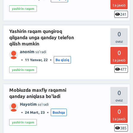
ta javob
yashirin raqam
241
Yashirin raqam qungiroq
0
qilganda unga qanday telefon
qilish mumkin
anonim
0
so'radi
11 Yanvar, 22
Bu qiziq
ta javob
477
yashirin raqam
Mobiuzda maxfiy raqamni
0
qanday aniqlasa bo'ladi
Hayotim
so'radi
0
24 Mart, 23
Boshqa
ta javob
yashirin raqam
385