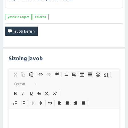
yashirin raqam
telefon
Sizning javob
Format