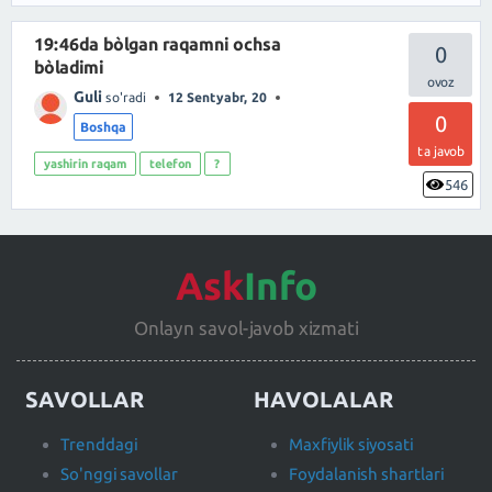
19:46da bòlgan raqamni ochsa
0
bòladimi
Guli
so'radi
12 Sentyabr, 20
0
Boshqa
ta javob
yashirin raqam
telefon
?
546
Ask
Info
Onlayn savol-javob xizmati
SAVOLLAR
HAVOLALAR
Trenddagi
Maxfiylik siyosati
So'nggi savollar
Foydalanish shartlari