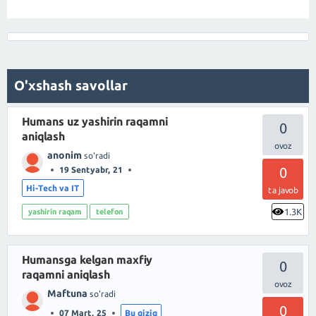
O'xshash savollar
Humans uz yashirin raqamni
0
aniqlash
anonim
so'radi
0
19 Sentyabr, 21
Hi-Tech va IT
ta javob
1.3K
yashirin raqam
telefon
Humansga kelgan maxfiy
0
raqamni aniqlash
Maftuna
so'radi
0
07 Mart, 25
Bu qiziq