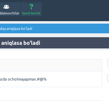
alanuvchilar
Savol berish
ay aniqlasa bo'ladi
aniqlasa bo'ladi
mobiuzda ocholmayapman.#@%