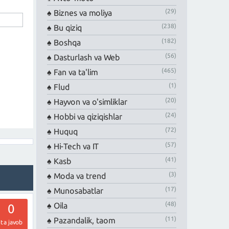
(29)
Biznes va moliya
(238)
Bu qiziq
(182)
Boshqa
(56)
Dasturlash va Web
(465)
Fan va ta'lim
(1)
Flud
(20)
Hayvon va o'simliklar
(24)
Hobbi va qiziqishlar
(72)
Huquq
(57)
Hi-Tech va IT
(41)
Kasb
(3)
Moda va trend
(17)
Munosabatlar
(48)
Oila
0
(11)
Pazandalik, taom
ta javob