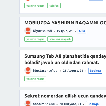
yashirin raqam
telefon
MOBIUZDA YASHIRIN RAQAMNI 
Diyor
so'radi
19 Iyun, 21
Oila
yashirin raqam
sore sms aniqlash
Sumsung Tab A8 planshetida qanday q
bõladi? javob un oldindan rahmat.
Muxtasar
so'radi
25 Avgust, 21
Boshqa
yashirin raqam
Sekret nomerdan qilish ucun qanday
anonim
so'radi
28 Oktyabr, 21
Boshqa