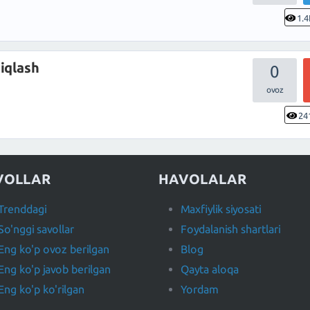
1.4
iqlash
0
24
VOLLAR
HAVOLALAR
Trenddagi
Maxfiylik siyosati
So'nggi savollar
Foydalanish shartlari
Eng ko'p ovoz berilgan
Blog
Eng ko'p javob berilgan
Qayta aloqa
Eng ko'p ko'rilgan
Yordam