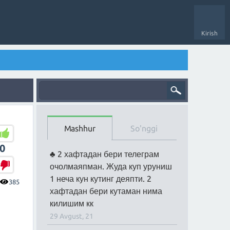
Kirish
Mashhur
So'nggi
0
2 хафтадан бери телеграм
очолмаяпман. Жуда куп уруниш
1 неча кун кутинг деяпти. 2
385
хафтадан бери кутаман нима
килишим кк
29 Avgust, 21