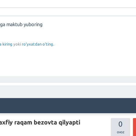
nga maktub yuboring
a kiring
yoki
ro'yxatdan o'ting.
xfiy raqam bezovta qilyapti
0