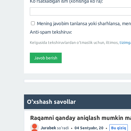
Ko'rsatiladigan ism (xohishga ko'ra):
Mening javobim tanlansa yoki sharhlansa, me
Anti-spam tekshiruv:
Kelgusida tekshiruvlardan o'tmaslik uchun, iltimos,
tizimg
O'xshash savollar
Raqamni qanday aniqlash mumkin ma
Jurabek
so'radi
04 Sentyabr, 20
Bu qiziq