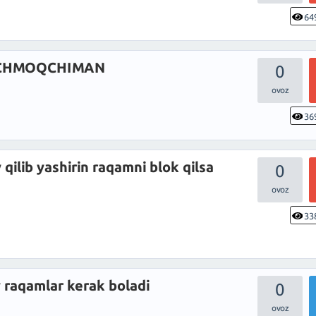
64
OCHMOQCHIMAN
0
36
ilib yashirin raqamni blok qilsa
0
33
 raqamlar kerak boladi
0