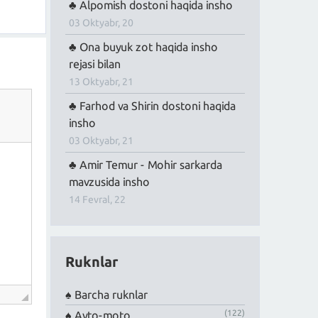
Alpomish dostoni haqida insho
03 Oktyabr, 20
Ona buyuk zot haqida insho
rejasi bilan
13 Oktyabr, 21
Farhod va Shirin dostoni haqida
insho
03 Oktyabr, 21
Amir Temur - Mohir sarkarda
mavzusida insho
14 Fevral, 22
Ruknlar
Barcha ruknlar
(122)
Avto-moto