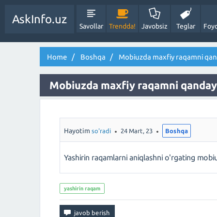
AskInfo.uz
Savollar
Trendda!
Javobsiz
Teglar
Foyd
Home
Boshqa
Mobiuzda maxfiy raqamni qand
Mobiuzda maxfiy raqamni qanday 
Hayotim
so'radi
24 Mart, 23
Boshqa
Yashirin raqamlarni aniqlashni o'rgating 
yashirin raqam