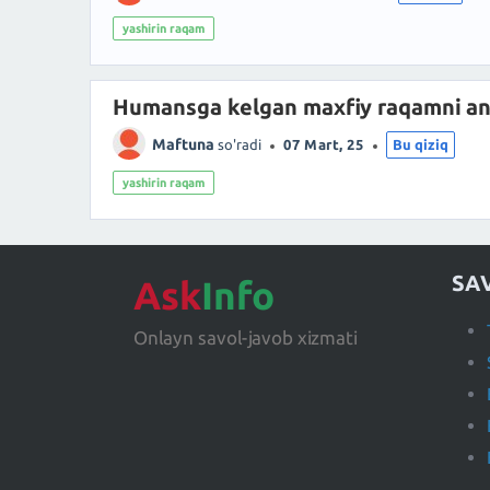
yashirin raqam
Humansga kelgan maxfiy raqamni an
Maftuna
so'radi
07 Mart, 25
Bu qiziq
yashirin raqam
SA
Ask
Info
Onlayn savol-javob xizmati