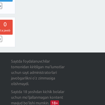
K
0
ta javob
1
Saytda foydalanuvchilar
tomonidan kiritilgan ma'lumotlar
uchun sayt administratorlari
javobgarlikni o'z zimmasiga
olishmaydi.
Saytda 18 yoshdan kichik bolalar
uchun mo'ljallanmagan kontent
mavjud bo'lishi mumkin.
18+