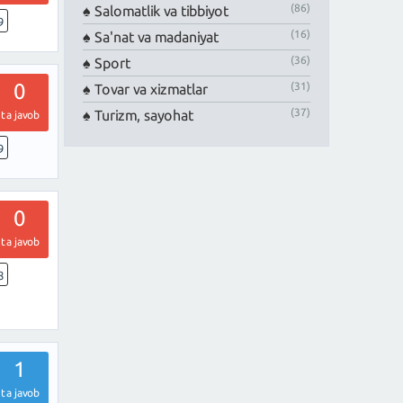
(86)
Salomatlik va tibbiyot
9
(16)
Sa'nat va madaniyat
(36)
Sport
0
(31)
Tovar va xizmatlar
(37)
Turizm, sayohat
ta javob
9
0
ta javob
8
1
ta javob