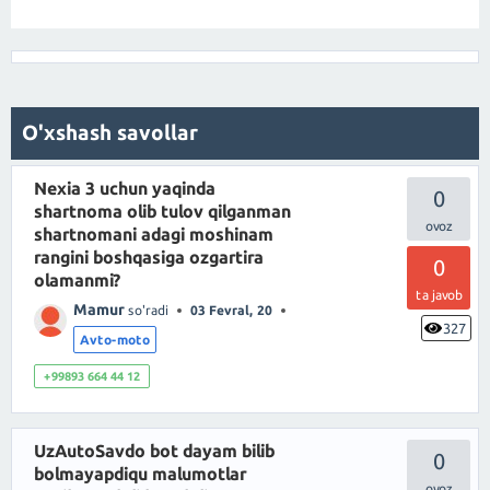
O'xshash savollar
Nexia 3 uchun yaqinda
0
shartnoma olib tulov qilganman
shartnomani adagi moshinam
rangini boshqasiga ozgartira
0
olamanmi?
ta javob
Mamur
so'radi
03 Fevral, 20
327
Avto-moto
+99893 664 44 12
UzAutoSavdo bot dayam bilib
0
bolmayapdiqu malumotlar