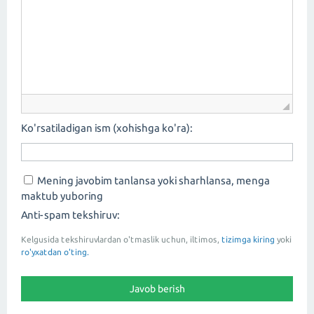
Ko'rsatiladigan ism (xohishga ko'ra):
Mening javobim tanlansa yoki sharhlansa, menga
maktub yuboring
Anti-spam tekshiruv:
Kelgusida tekshiruvlardan o'tmaslik uchun, iltimos,
tizimga kiring
yoki
ro'yxatdan o'ting.