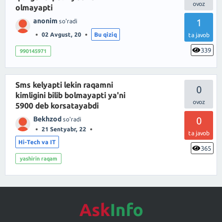
olmayapti
anonim
1
so'radi
02 Avgust, 20
Bu qiziq
ta javob
339
990145971
Sms kelyapti lekin raqamni
0
kimligini bilib bolmayapti ya'ni
5900 deb korsatayabdi
Bekhzod
0
so'radi
21 Sentyabr, 22
ta javob
Hi-Tech va IT
365
yashirin raqam
Ask
Info