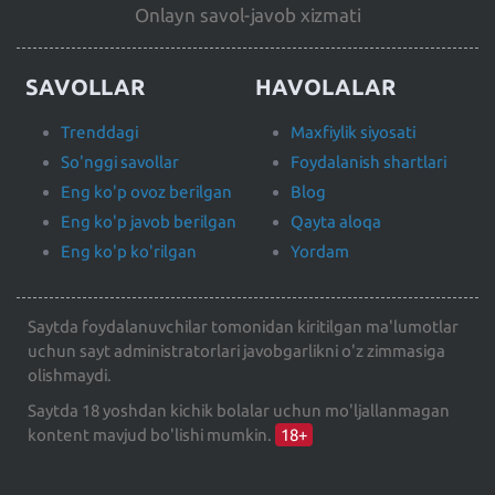
Onlayn savol-javob xizmati
SAVOLLAR
HAVOLALAR
Trenddagi
Maxfiylik siyosati
So'nggi savollar
Foydalanish shartlari
Eng ko'p ovoz berilgan
Blog
Eng ko'p javob berilgan
Qayta aloqa
Eng ko'p ko'rilgan
Yordam
Saytda foydalanuvchilar tomonidan kiritilgan ma'lumotlar
uchun sayt administratorlari javobgarlikni o'z zimmasiga
olishmaydi.
Saytda 18 yoshdan kichik bolalar uchun mo'ljallanmagan
kontent mavjud bo'lishi mumkin.
18+