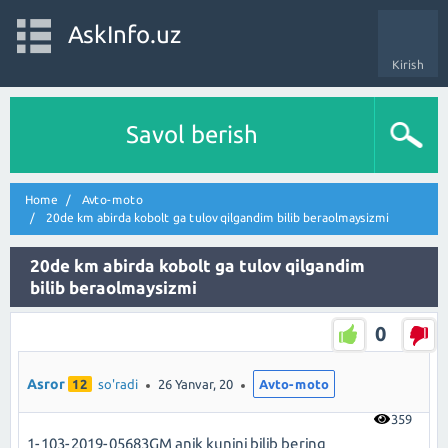
AskInfo.uz
Kirish
Savol berish
Home
Avto-moto
20de km abirda kobolt ga tulov qilgandim bilib beraolmaysizmi
20de km abirda kobolt ga tulov qilgandim
bilib beraolmaysizmi
0
Asror
12
so'radi
26 Yanvar, 20
Avto-moto
359
1-103-2019-05683GM anik kunini bilib bering