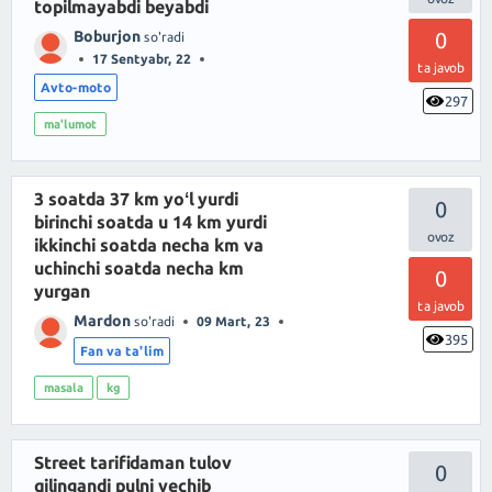
topilmayabdi beyabdi
Boburjon
0
so'radi
17 Sentyabr, 22
ta javob
Avto-moto
297
ma'lumot
3 soatda 37 km yoʻl yurdi
0
birinchi soatda u 14 km yurdi
ikkinchi soatda necha km va
uchinchi soatda necha km
0
yurgan
ta javob
Mardon
so'radi
09 Mart, 23
395
Fan va ta'lim
masala
kg
Street tarifidaman tulov
0
qilingandi pulni yechib