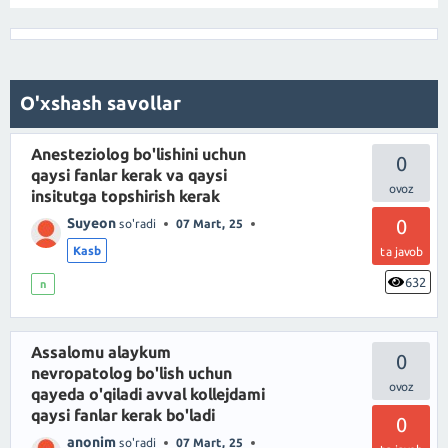
O'xshash savollar
Anesteziolog bo'lishini uchun
0
qaysi fanlar kerak va qaysi
insitutga topshirish kerak
Suyeon
0
so'radi
07 Mart, 25
Kasb
ta javob
632
n
Assalomu alaykum
0
nevropatolog bo'lish uchun
qayeda o'qiladi avval kollejdami
qaysi fanlar kerak bo'ladi
0
anonim
so'radi
07 Mart, 25