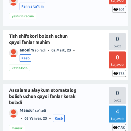
ta javob
Fan va ta'lim
601
yashirin raqam
Tish shifokori bolosh uchun
0
qaysi fanlar muhim
anonim
so'radi
02 Mart, 23
0
Kasb
ta javob
971161515
753
Assalamu alaykum stomatalog
0
bolish uchun qaysi fanlar kerak
buladi
Mansur
4
so'radi
03 Yanvar, 23
Kasb
ta javob
7.3K
mansur