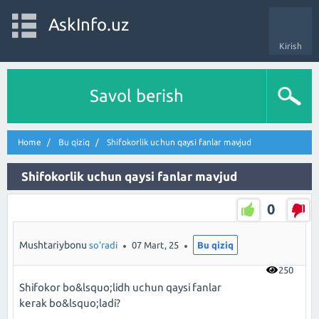
AskInfo.uz
Kirish
Savol berish
Home
Bu qiziq
Shifokorlik uchun qaysi fanlar mavjud
Shifokorlik uchun qaysi fanlar mavjud
0
Mushtariybonu
so'radi
07 Mart, 25
Bu qiziq
250
Shifokor bo&lsquo;lidh uchun qaysi fanlar
kerak bo&lsquo;ladi?