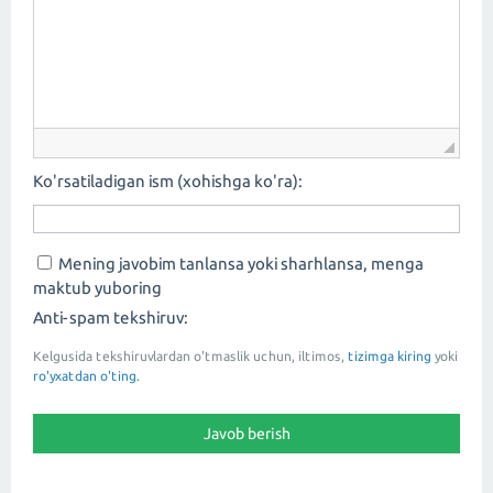
Ko'rsatiladigan ism (xohishga ko'ra):
Mening javobim tanlansa yoki sharhlansa, menga
maktub yuboring
Anti-spam tekshiruv:
Kelgusida tekshiruvlardan o'tmaslik uchun, iltimos,
tizimga kiring
yoki
ro'yxatdan o'ting.