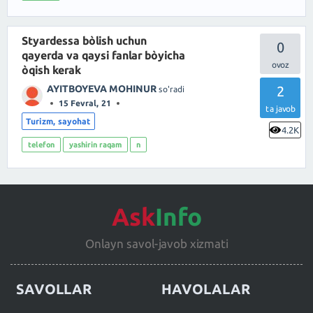
Styardessa bòlish uchun
0
qayerda va qaysi fanlar bòyicha
òqish kerak
AYITBOYEVA MOHINUR
2
so'radi
15 Fevral, 21
ta javob
Turizm, sayohat
4.2K
telefon
yashirin raqam
n
Ask
Info
Onlayn savol-javob xizmati
SAVOLLAR
HAVOLALAR