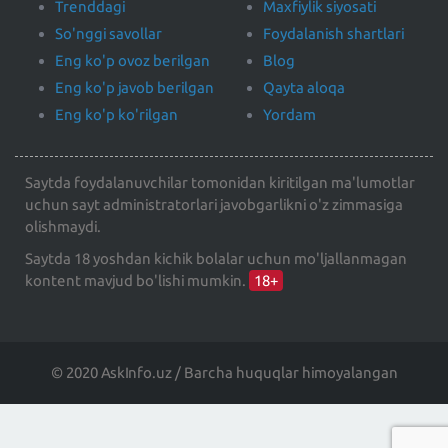
Trenddagi
Maxfiylik siyosati
So'nggi savollar
Foydalanish shartlari
Eng ko'p ovoz berilgan
Blog
Eng ko'p javob berilgan
Qayta aloqa
Eng ko'p ko'rilgan
Yordam
Saytda foydalanuvchilar tomonidan kiritilgan ma'lumotlar
uchun sayt administratorlari javobgarlikni o'z zimmasiga
olishmaydi.
Saytda 18 yoshdan kichik bolalar uchun mo'ljallanmagan
kontent mavjud bo'lishi mumkin.
18+
© 2020 AskInfo.uz / Barcha huquqlar himoyalangan