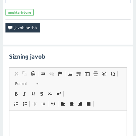
mushtariybonu
Sizning javob
Format