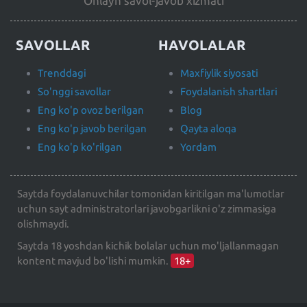
Onlayn savol-javob xizmati
SAVOLLAR
HAVOLALAR
Trenddagi
Maxfiylik siyosati
So'nggi savollar
Foydalanish shartlari
Eng ko'p ovoz berilgan
Blog
Eng ko'p javob berilgan
Qayta aloqa
Eng ko'p ko'rilgan
Yordam
Saytda foydalanuvchilar tomonidan kiritilgan ma'lumotlar
uchun sayt administratorlari javobgarlikni o'z zimmasiga
olishmaydi.
Saytda 18 yoshdan kichik bolalar uchun mo'ljallanmagan
kontent mavjud bo'lishi mumkin.
18+