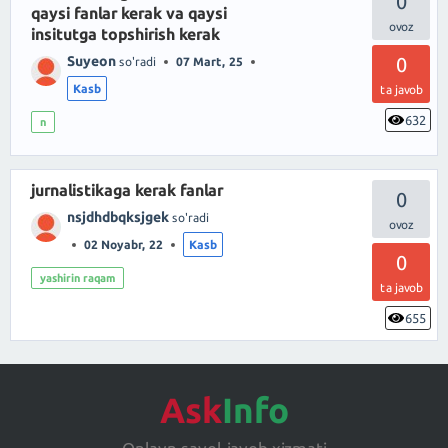
0
qaysi fanlar kerak va qaysi
insitutga topshirish kerak
Suyeon
0
so'radi
07 Mart, 25
Kasb
ta javob
632
n
jurnalistikaga kerak fanlar
0
nsjdhdbqksjgek
so'radi
02 Noyabr, 22
Kasb
0
yashirin raqam
ta javob
655
Ask
Info