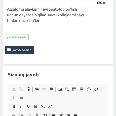
601
Assalomu alaykum nevropatolog bo'lish
uchun qayerda o'qiladi avval kollejdami qaysi
fanlar kerak bo'ladi
yashirin raqam
Sizning javob
Format