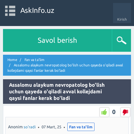
AskInfo.uz
Kirish
Savol berish
Home
Fan va ta'lim
Assalomu alaykum nevropatolog bo'lish uchun qayeda o'qiladi avval
kollejdami qaysi fanlar kerak bo'ladi
Assalomu alaykum nevropatolog bo'lish
uchun qayeda o'qiladi avval kollejdami
qaysi fanlar kerak bo'ladi
0
Anonim
so'radi
07 Mart, 25
Fan va ta'lim