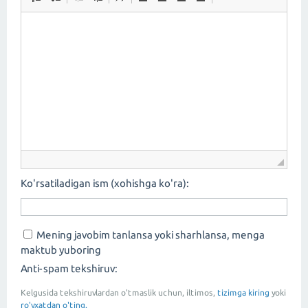
Ko'rsatiladigan ism (xohishga ko'ra):
Mening javobim tanlansa yoki sharhlansa, menga
maktub yuboring
Anti-spam tekshiruv:
Kelgusida tekshiruvlardan o'tmaslik uchun, iltimos,
tizimga kiring
yoki
ro'yxatdan o'ting.