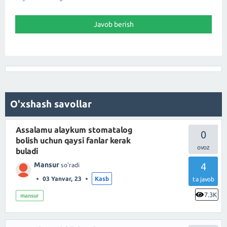
O'xshash savollar
Assalamu alaykum stomatalog
0
bolish uchun qaysi fanlar kerak
buladi
Mansur
4
so'radi
03 Yanvar, 23
Kasb
ta javob
7.3K
mansur