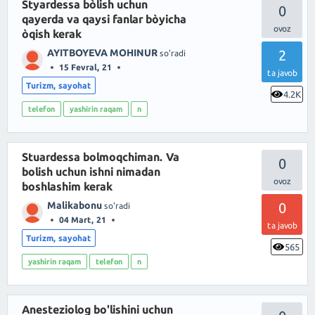
Styardessa bòlish uchun
0
qayerda va qaysi fanlar bòyicha
òqish kerak
AYITBOYEVA MOHINUR
2
so'radi
15 Fevral, 21
ta javob
Turizm, sayohat
4.2K
telefon
yashirin raqam
n
Stuardessa bolmoqchiman. Va
0
bolish uchun ishni nimadan
boshlashim kerak
Malikabonu
0
so'radi
04 Mart, 21
ta javob
Turizm, sayohat
565
yashirin raqam
telefon
n
Anesteziolog bo'lishini uchun