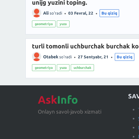
unijg yuzini toping.
Ali
so'radi
03 Fevral, 22
Bu qiziq
geometriya
yuza
turli tomonli uchburchak burchak kod
Otabek
so'radi
27 Sentyabr, 21
Bu qiziq
geometriya
yuza
uchburchak
SA
Ask
Info
Onlayn savol-javob xizmati