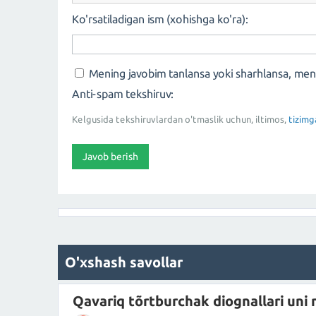
Ko'rsatiladigan ism (xohishga ko'ra):
Mening javobim tanlansa yoki sharhlansa, me
Anti-spam tekshiruv:
Kelgusida tekshiruvlardan o'tmaslik uchun, iltimos,
tizimg
O'xshash savollar
Qavariq tõrtburchak diognallari uni