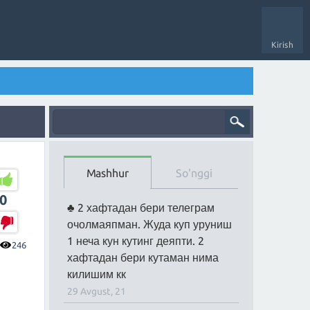
Kirish
Mashhur
So'nggi
0
2 хафтадан бери телеграм
очолмаяпман. Жуда куп уруниш
1 неча кун кутинг деяпти. 2
246
хафтадан бери кутаман нима
килишим кк
29 Avgust, 21