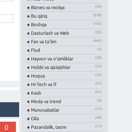
(29)
Biznes va moliya
(238)
Bu qiziq
(182)
Boshqa
(56)
Dasturlash va Web
(465)
Fan va ta'lim
(1)
Flud
(20)
Hayvon va o'simliklar
(24)
Hobbi va qiziqishlar
(72)
Huquq
(57)
Hi-Tech va IT
(41)
Kasb
(3)
Moda va trend
(17)
Munosabatlar
(48)
Oila
0
(11)
Pazandalik, taom