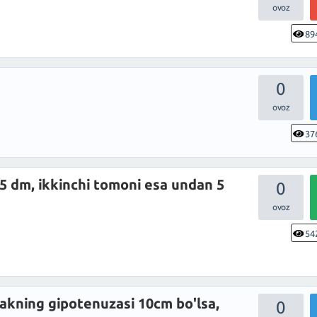
89
0
37
15 dm, ikkinchi tomoni esa undan 5
0
54
hakning gipotenuzasi 10cm bo'lsa,
0