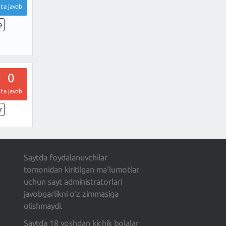
ta javob
9
0
ta javob
7
Saytda foydalanuvchilar
tomonidan kiritilgan ma'lumotlar
uchun sayt administratorlari
javobgarlikni o'z zimmasiga
olishmaydi.
Saytda 18 yoshdan kichik bolalar