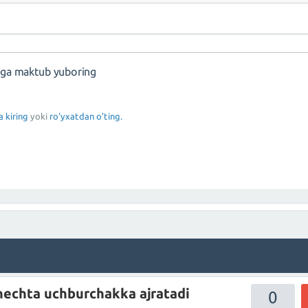
nga maktub yuboring
a kiring
yoki
ro'yxatdan o'ting.
 nechta uchburchakka ajratadi
0