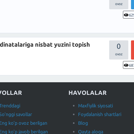
62
inatalariga nisbat yuzini topish
0
68
VOLLAR
HAVOLALAR
Trenddagi
Maxfiylik siyosati
So'nggi savollar
Foydalanish shartlari
Eng ko'p ovoz berilgan
Blog
Eng ko'p javob berilgan
Qayta aloqa