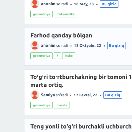
anonim
so'radi
18 May, 23
Bu qiziq
geometriya
matematika
Farhod qanday bòlgan
anonim
so'radi
12 Oktyabr, 22
Bu qiziq
geometriya
?
insho
Toʻgʻri toʻrtburchakning bir tomoni 
marta ortiq.
Samiya
so'radi
17 Fevral, 22
Bu qiziq
geometriya
masala
Teng yonli to'g'ri burchakli uchburc