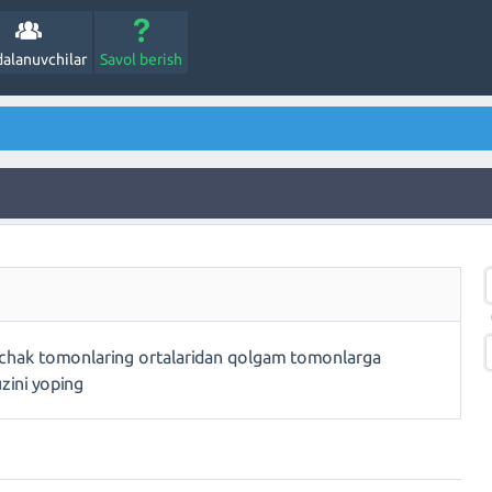
alanuvchilar
Savol berish
chak tomonlaring ortalaridan qolgam tomonlarga
zini yoping