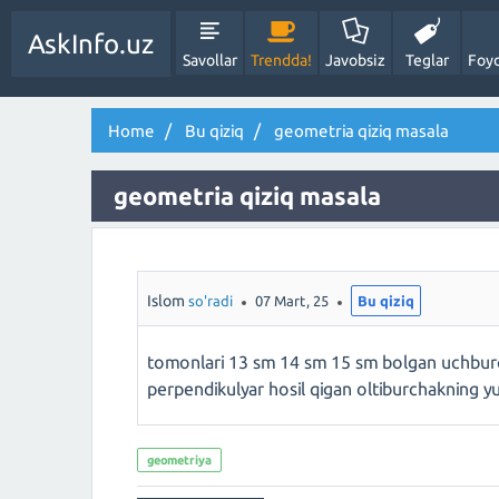
AskInfo.uz
Savollar
Trendda!
Javobsiz
Teglar
Foyd
Home
Bu qiziq
geometria qiziq masala
geometria qiziq masala
Islom
so'radi
07 Mart, 25
Bu qiziq
tomonlari 13 sm 14 sm 15 sm bolgan uchbur
perpendikulyar hosil qigan oltiburchakning yu
geometriya