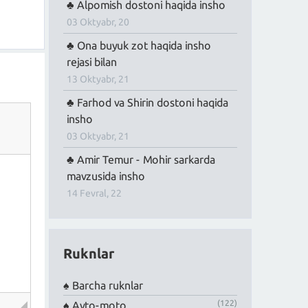
Alpomish dostoni haqida insho
03 Oktyabr, 20
Ona buyuk zot haqida insho
rejasi bilan
13 Oktyabr, 21
Farhod va Shirin dostoni haqida
insho
03 Oktyabr, 21
Amir Temur - Mohir sarkarda
mavzusida insho
14 Fevral, 22
Ruknlar
Barcha ruknlar
(122)
Avto-moto