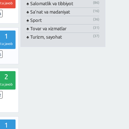
(86)
Salomatlik va tibbiyot
ta javob
(16)
Sa'nat va madaniyat
4
(36)
Sport
(31)
Tovar va xizmatlar
1
(37)
Turizm, sayohat
ta javob
6
2
ta javob
2
1