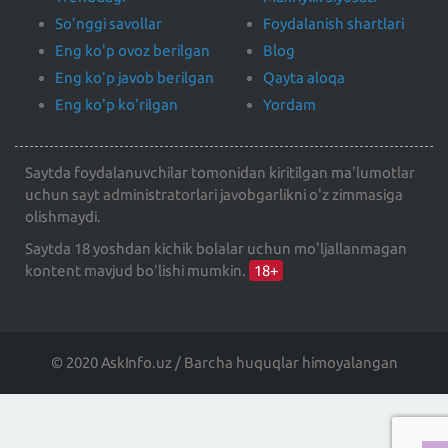
So'nggi savollar
Foydalanish shartlari
Eng ko'p ovoz berilgan
Blog
Eng ko'p javob berilgan
Qayta aloqa
Eng ko'p ko'rilgan
Yordam
Saytda foydalanuvchilar tomonidan kiritilgan ma'lumotlar
uchun sayt administratorlari javobgarlikni o'z zimmasiga
olishmaydi.
Saytda 18 yoshdan kichik bolalar uchun mo'ljallanmagan
kontent mavjud bo'lishi mumkin.
18+
© 2020 AskInfo.uz / Barcha huquqlar himoyalangan