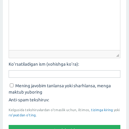
Ko'rsatiladigan ism (xohishga ko'ra):
Mening javobim tanlansa yoki sharhlansa, menga
maktub yuboring
Anti-spam tekshiruv:
Kelgusida tekshiruvlardan o'tmaslik uchun, iltimos,
tizimga kiring
yoki
ro'yxatdan o'ting.