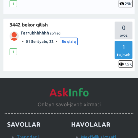
29K
1
3442 bekor qilish
0
Farrukhhhhhh
so'radi
01 Sentyabr, 22
Bu qiziq
1
1
ta javob
7.9K
Ask
Info
Onlayn savol-javob xizmati
SAVOLLAR
HAVOLALAR
Trenddagi
Maxfiylik siyosati