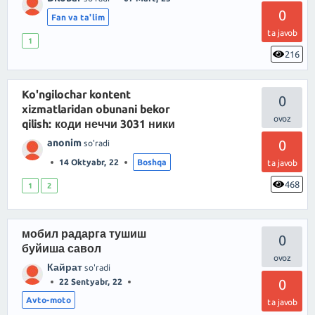
0
Fan va ta'lim
ta javob
1
216
Ko'ngilochar kontent
0
xizmatlaridan obunani bekor
qilish: коди неччи 3031 ники
anonim
0
so'radi
14 Oktyabr, 22
Boshqa
ta javob
468
1
2
мобил радарга тушиш
0
буйиша савол
Кайрат
so'radi
0
22 Sentyabr, 22
Avto-moto
ta javob