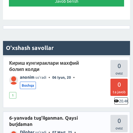
O'xshash savollar
Кириш кунгираклари махфий
0
болип колди
anonim
so'radi
06 Iyun, 20
0
Boshqa
ta javob
1
20.4K
6-yanvada tug'ilganman. Qaysi
0
burjdaman
Dilobar
so'radi
07 Mart, 25