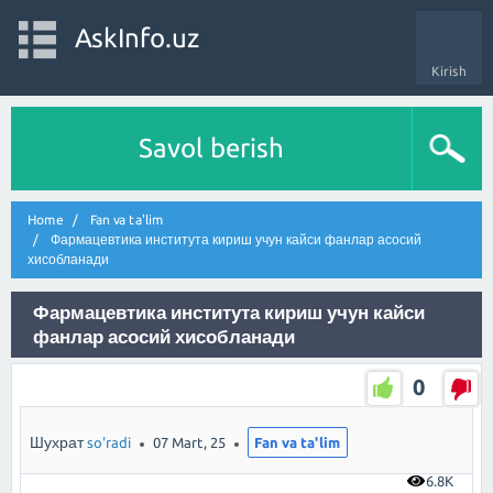
AskInfo.uz
Kirish
Savol berish
Home
Fan va ta'lim
Фармацевтика института кириш учун кайси фанлар асосий
хисобланади
Фармацевтика института кириш учун кайси
фанлар асосий хисобланади
0
Шухрат
so'radi
07 Mart, 25
Fan va ta'lim
6.8K