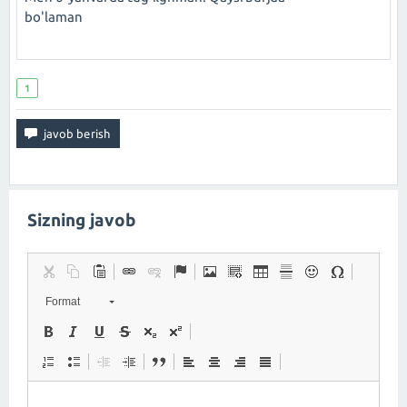
bo'laman
1
Sizning javob
Format