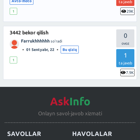
Avto-moto
ta javob
29K
1
3442 bekor qilish
0
Farrukhhhhhh
so'radi
01 Sentyabr, 22
Bu qiziq
1
1
ta javob
7.9K
Ask
Info
Onlayn savol-javob xizmati
SAVOLLAR
HAVOLALAR