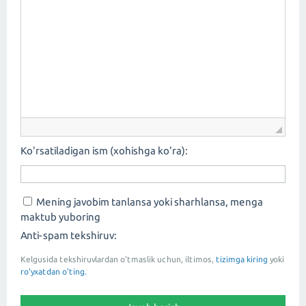
Ko'rsatiladigan ism (xohishga ko'ra):
Mening javobim tanlansa yoki sharhlansa, menga
maktub yuboring
Anti-spam tekshiruv:
Kelgusida tekshiruvlardan o'tmaslik uchun, iltimos,
tizimga kiring
yoki
ro'yxatdan o'ting.