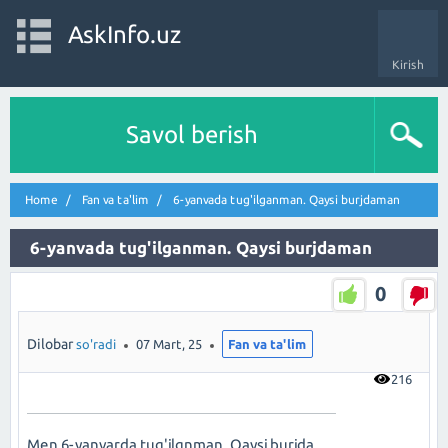
AskInfo.uz
Kirish
Savol berish
Home
Fan va ta'lim
6-yanvada tug'ilganman. Qaysi burjdaman
6-yanvada tug'ilganman. Qaysi burjdaman
0
Dilobar
so'radi
07 Mart, 25
Fan va ta'lim
216
Men 6-yanvarda tug'ilgnman. Qaysi burjda