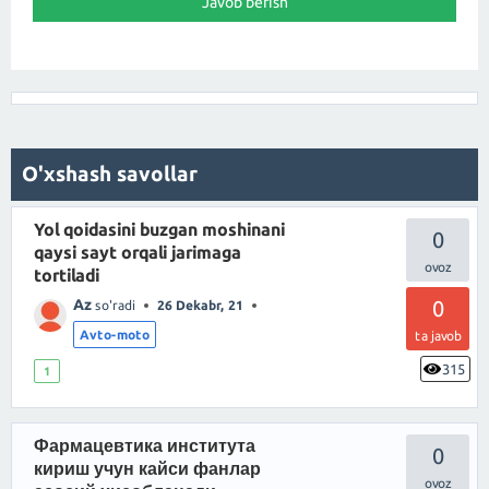
O'xshash savollar
Yol qoidasini buzgan moshinani
0
qaysi sayt orqali jarimaga
tortiladi
Az
0
so'radi
26 Dekabr, 21
Avto-moto
ta javob
315
1
Фармацевтика института
0
кириш учун кайси фанлар