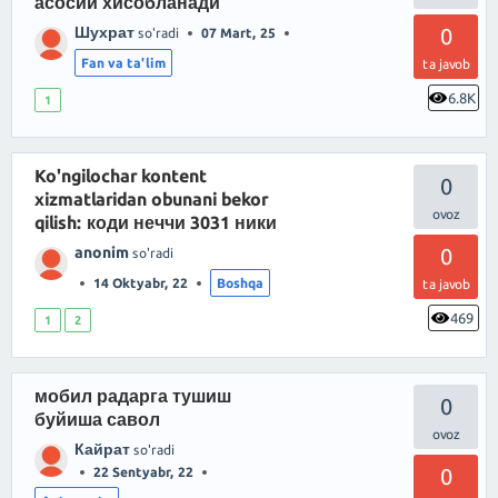
асосий хисобланади
Шухрат
0
so'radi
07 Mart, 25
Fan va ta'lim
ta javob
6.8K
1
Ko'ngilochar kontent
0
xizmatlaridan obunani bekor
qilish: коди неччи 3031 ники
anonim
0
so'radi
14 Oktyabr, 22
Boshqa
ta javob
469
1
2
мобил радарга тушиш
0
буйиша савол
Кайрат
so'radi
0
22 Sentyabr, 22