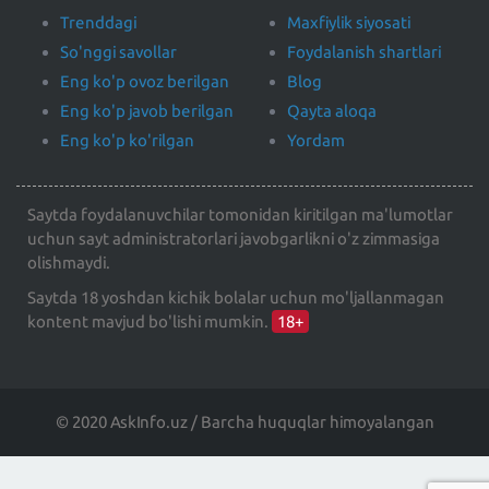
Trenddagi
Maxfiylik siyosati
So'nggi savollar
Foydalanish shartlari
Eng ko'p ovoz berilgan
Blog
Eng ko'p javob berilgan
Qayta aloqa
Eng ko'p ko'rilgan
Yordam
Saytda foydalanuvchilar tomonidan kiritilgan ma'lumotlar
uchun sayt administratorlari javobgarlikni o'z zimmasiga
olishmaydi.
Saytda 18 yoshdan kichik bolalar uchun mo'ljallanmagan
kontent mavjud bo'lishi mumkin.
18+
© 2020 AskInfo.uz / Barcha huquqlar himoyalangan