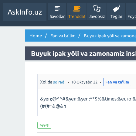
AskInfo.uz
Savollar
Trendda!
Javobsiz
Teglar
Foyd
Home
Fan va ta'lim
Buyuk ipak yõli va zamon
Buyuk ipak yõli va zamonamiz in
Xolida
so'radi
10 Oktyabr, 22
Fan va ta'lim
&yen;@^^#&yen;&yen;**$%&times;&euro;&
(#(#*&@&h
%¥^$