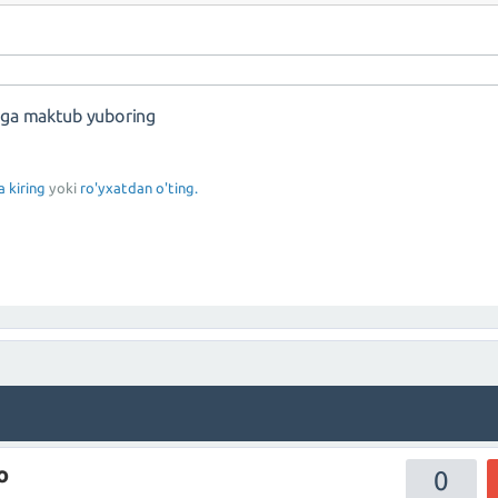
nga maktub yuboring
a kiring
yoki
ro'yxatdan o'ting.
o
0