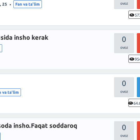
, 25
Fan va ta'lim
57
sida insho kerak
0
m
95
0
n va ta'lim
64.
oda insho.Faqat soddaroq
0