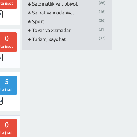
(86)
Salomatlik va tibbiyot
ta javob
(16)
Sa'nat va madaniyat
3
(36)
Sport
(31)
Tovar va xizmatlar
0
(37)
Turizm, sayohat
ta javob
4
5
ta javob
6K
0
ta javob