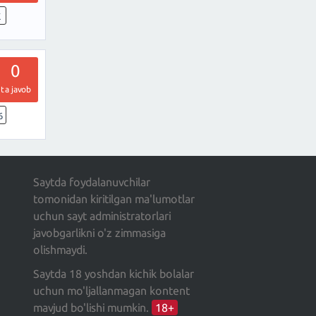
K
0
ta javob
6
Saytda foydalanuvchilar
tomonidan kiritilgan ma'lumotlar
uchun sayt administratorlari
javobgarlikni o'z zimmasiga
olishmaydi.
Saytda 18 yoshdan kichik bolalar
uchun mo'ljallanmagan kontent
mavjud bo'lishi mumkin.
18+