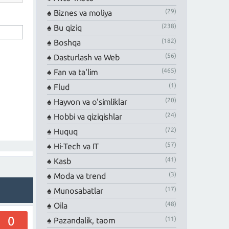
(29)
Biznes va moliya
(238)
Bu qiziq
(182)
Boshqa
(56)
Dasturlash va Web
(465)
Fan va ta'lim
(1)
Flud
(20)
Hayvon va o'simliklar
(24)
Hobbi va qiziqishlar
(72)
Huquq
(57)
Hi-Tech va IT
(41)
Kasb
(3)
Moda va trend
(17)
Munosabatlar
(48)
Oila
0
(11)
Pazandalik, taom