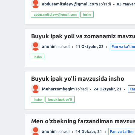
abdusamitulayv@gmail.com
so'radi
03 Yanvar
abdusamitulayv@gmail.com
insho
Buyuk ipak yoli va zomanamiz mavzu
anonim
so'radi
11 Oktyabr, 22
Fan va ta'li
insho
Buyuk ipak yo'li mavzusida insho
Muharrambegim
so'radi
24 Oktyabr, 21
Fa
insho
buyuk ipak yo'li
Men o'zbekning farzandiman mavzus
anonim
so'radi
14 Dekabr, 21
Fan va ta'lim