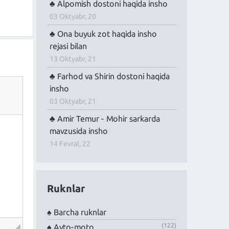
Alpomish dostoni haqida insho
03 Oktyabr, 20
Ona buyuk zot haqida insho
rejasi bilan
13 Oktyabr, 21
Farhod va Shirin dostoni haqida
insho
03 Oktyabr, 21
Amir Temur - Mohir sarkarda
mavzusida insho
14 Fevral, 22
Ruknlar
Barcha ruknlar
(122)
Avto-moto