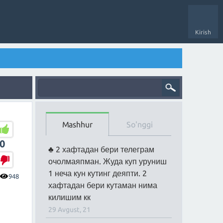
Kirish
Mashhur
So'nggi
0
2 хафтадан бери телеграм
очолмаяпман. Жуда куп уруниш
1 неча кун кутинг деяпти. 2
948
хафтадан бери кутаман нима
килишим кк
29 Avgust, 21