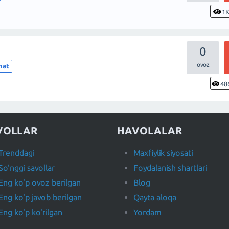
1
0
hat
48
VOLLAR
HAVOLALAR
Trenddagi
Maxfiylik siyosati
So'nggi savollar
Foydalanish shartlari
Eng ko'p ovoz berilgan
Blog
Eng ko'p javob berilgan
Qayta aloqa
Eng ko'p ko'rilgan
Yordam