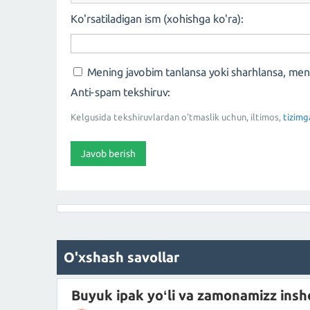
Ko'rsatiladigan ism (xohishga ko'ra):
Mening javobim tanlansa yoki sharhlansa, me
Anti-spam tekshiruv:
Kelgusida tekshiruvlardan o'tmaslik uchun, iltimos,
tizimg
O'xshash savollar
Buyuk ipak yoʻli va zamonamizz insh