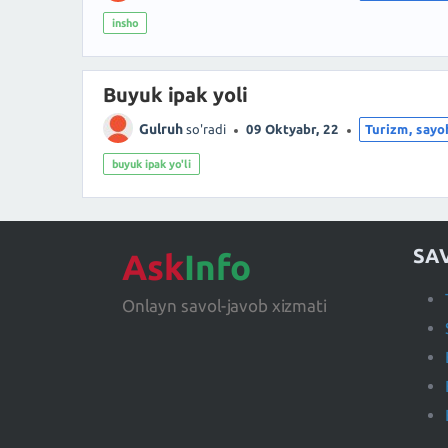
insho
Buyuk ipak yoli
Gulruh
so'radi
09 Oktyabr, 22
Turizm, sayo
buyuk ipak yo'li
SA
Ask
Info
Onlayn savol-javob xizmati