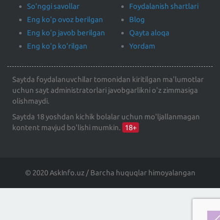
So'nggi savollar
Foydalanish shartlari
Eng ko'p ovoz berilgan
Blog
Eng ko'p javob berilgan
Qayta aloqa
Eng ko'p ko'rilgan
Yordam
Saytda foydalanuvchilar tomonidan kiritilgan ma'lumotlar
uchun sayt administratorlari javobgarlikni o'z zimmasiga
olishmaydi.
Saytda 18 yoshdan kichik bolalar uchun mo'ljallanmagan
kontent mavjud bo'lishi mumkin.
18+
© 2020 AskInfo.uz / Barcha huquqlar himoyalangan