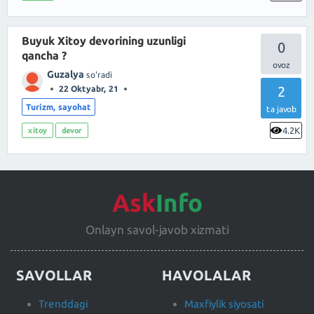
Buyuk Xitoy devorining uzunligi
0
qancha ?
Guzalya
so'radi
2
22 Oktyabr, 21
Turizm, sayohat
ta javob
4.2K
xitoy
devor
Ask
Info
Onlayn savol-javob xizmati
SAVOLLAR
HAVOLALAR
Trenddagi
Maxfiylik siyosati