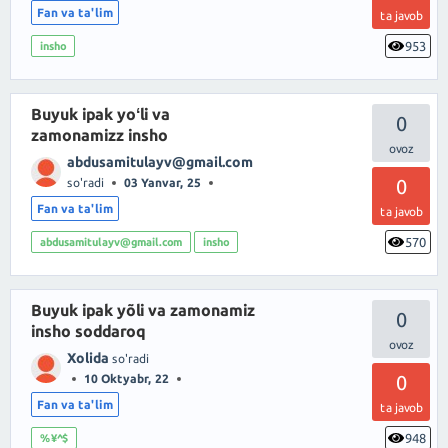
Fan va ta'lim
ta javob
953
insho
Buyuk ipak yoʻli va
0
zamonamizz insho
abdusamitulayv@gmail.com
0
so'radi
03 Yanvar, 25
Fan va ta'lim
ta javob
570
abdusamitulayv@gmail.com
insho
Buyuk ipak yõli va zamonamiz
0
insho soddaroq
Xolida
so'radi
0
10 Oktyabr, 22
Fan va ta'lim
ta javob
948
%¥^$