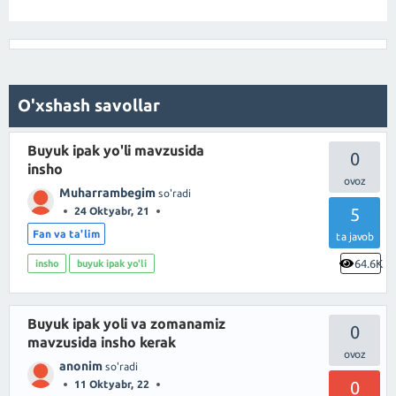
O'xshash savollar
Buyuk ipak yo'li mavzusida
0
insho
Muharrambegim
so'radi
5
24 Oktyabr, 21
Fan va ta'lim
ta javob
64.6K
insho
buyuk ipak yo'li
Buyuk ipak yoli va zomanamiz
0
mavzusida insho kerak
anonim
so'radi
0
11 Oktyabr, 22