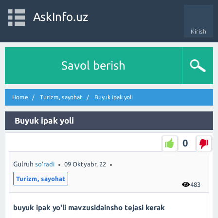
AskInfo.uz
Kirish
Savol berish
Home
Turizm, sayohat
Buyuk ipak yoli
Buyuk ipak yoli
0
Gulruh
so'radi
09 Oktyabr, 22
Turizm, sayohat
483
buyuk ipak yo'li mavzusidainsho tejasi kerak