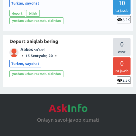
10
Turizm, sayohat
ta javob
deport
bilish
6.2K
yordam uchun raxmat. oldindan
Deport aniqlab bering
0
Abbos
so'radi
15 Sentyabr, 20
0
Turizm, sayohat
ta javob
yordam uchun raxmat. oldindan
2.3K
Ask
Info
Onlayn savol-javob xizmati