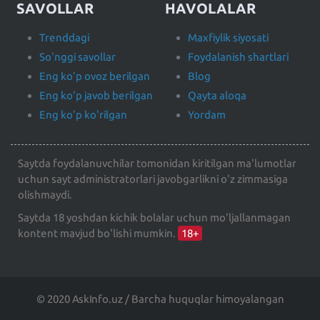
SAVOLLAR
HAVOLALAR
Trenddagi
Maxfiylik siyosati
So'nggi savollar
Foydalanish shartlari
Eng ko'p ovoz berilgan
Blog
Eng ko'p javob berilgan
Qayta aloqa
Eng ko'p ko'rilgan
Yordam
Saytda foydalanuvchilar tomonidan kiritilgan ma'lumotlar
uchun sayt administratorlari javobgarlikni o'z zimmasiga
olishmaydi.
Saytda 18 yoshdan kichik bolalar uchun mo'ljallanmagan
kontent mavjud bo'lishi mumkin.
18+
© 2020 AskInfo.uz / Barcha huquqlar himoyalangan