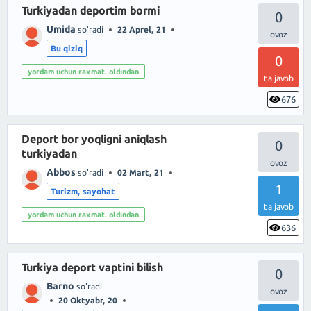
Turkiyadan deportim bormi
0
Umida
so'radi
22 Aprel, 21
Bu qiziq
0
yordam uchun raxmat. oldindan
ta javob
676
Deport bor yoqligni aniqlash
0
turkiyadan
Abbos
so'radi
02 Mart, 21
1
Turizm, sayohat
ta javob
yordam uchun raxmat. oldindan
636
Turkiya deport vaptini bilish
0
Barno
so'radi
20 Oktyabr, 20