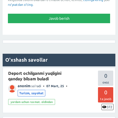
ro'yxatdan o'ting.
O'xshash savollar
Deport ochilganmi yuqligini
0
qanday bilsam buladi
anonim
so'radi
07 Mart, 25
0
Turizm, sayohat
ta javob
yordam uchun raxmat. oldindan
372