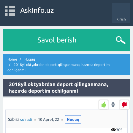
AskInfo.uz
Kirish
Savol berish
Home
Huquq
2018yil oktyabrdan deport qilinganmana, hazırda deportim
ochilganmi
2018yil oktyabrdan deport qilinganmana,
hazırda deportim ochilganmi
0
Sabira
so'radi
10 Aprel, 22
Huquq
305