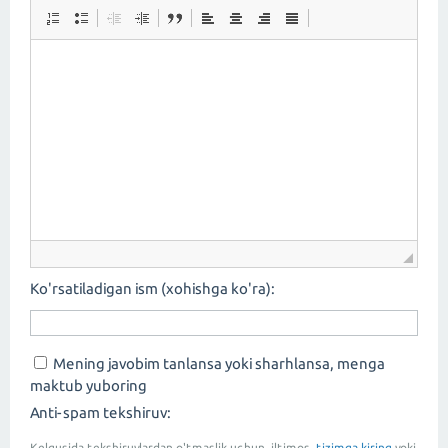
Ko'rsatiladigan ism (xohishga ko'ra):
Mening javobim tanlansa yoki sharhlansa, menga
maktub yuboring
Anti-spam tekshiruv:
Kelgusida tekshiruvlardan o'tmaslik uchun, iltimos,
tizimga kiring
yoki