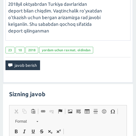
2018yil oktyabrdan Turkiya davrlaridan
deport bilan chiqdim. Vaqtinchalik ro'yxatdan
o'tkazish uchun bergan arizamizga rad javobi
kelganlin. Shu sababdan qochoq sifatida
deport qilinganman
23
10
2018
yordam uchun raxmat. oldindan
Sizning javob
Format