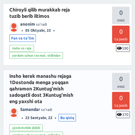
Chiroyli qilib murakkab reja
0
tuzib berib iltimos
anonim
so'radi
0
05 Oktyabr, 22
Fan va ta'lim
ta javob
590
insho va reja
yordam uchun raxmat. oldindan
insho kerak manashu rejaga
0
1Dostonda menga yoqqan
qahramon 2Kuntug'mish
sadoqatli dost 3Kuntug'mish
0
eng yaxshi ota
ta javob
Samandar
so'radi
370
22 Sentyabr, 22
Bu qiziq
cjcickvkvkbk jbibib