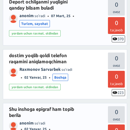
Deport ochilganmi yuqligini
0
qanday bilsam buladi
anonim
so'radi
07 Mart, 25
0
Turizm, sayohat
ta javob
yordam uchun raxmat. oldindan
370
dostim yoqlib qoldi telefon
0
raqamini aniqlamoqchiman
Raxmonov Sarvarbek
so'radi
0
02 Yanvar, 25
Boshqa
ta javob
yordam uchun raxmat. oldindan
223
Shu inshoga epigraf ham topib
0
berila
anonim
so'radi
02 Yanvar, 25