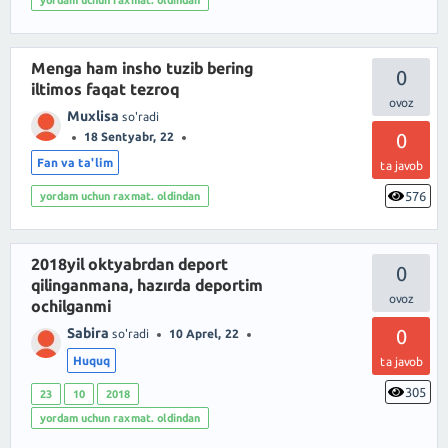
yordam uchun raxmat. oldindan
Menga ham insho tuzib bering
0
iltimos faqat tezroq
Muxlisa
so'radi
0
18 Sentyabr, 22
Fan va ta'lim
ta javob
576
yordam uchun raxmat. oldindan
2018yil oktyabrdan deport
0
qilinganmana, hazırda deportim
ochilganmi
Sabira
0
so'radi
10 Aprel, 22
Huquq
ta javob
305
23
10
2018
yordam uchun raxmat. oldindan