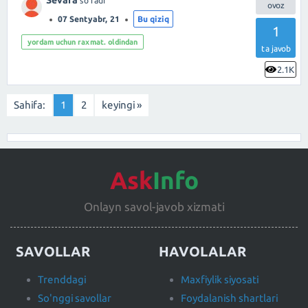
Sevara
so'radi
07 Sentyabr, 21
Bu qiziq
1
yordam uchun raxmat. oldindan
ta javob
2.1K
Sahifa:
1
2
keyingi »
Ask
Info
Onlayn savol-javob xizmati
SAVOLLAR
HAVOLALAR
Trenddagi
Maxfiylik siyosati
So'nggi savollar
Foydalanish shartlari