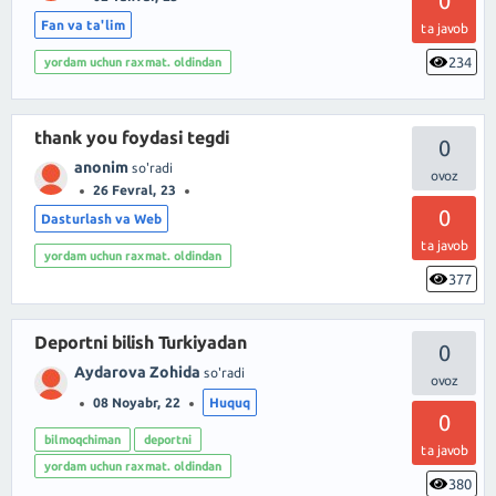
0
Fan va ta'lim
ta javob
234
yordam uchun raxmat. oldindan
thank you foydasi tegdi
0
anonim
so'radi
26 Fevral, 23
0
Dasturlash va Web
ta javob
yordam uchun raxmat. oldindan
377
Deportni bilish Turkiyadan
0
Aydarova Zohida
so'radi
08 Noyabr, 22
Huquq
0
bilmoqchiman
deportni
ta javob
yordam uchun raxmat. oldindan
380