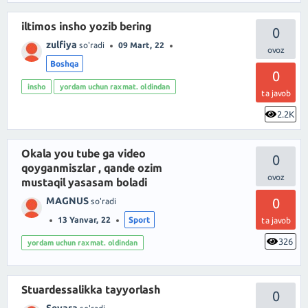
iltimos insho yozib bering
0
zulfiya
so'radi
09 Mart, 22
Boshqa
0
insho
yordam uchun raxmat. oldindan
ta javob
2.2K
Okala you tube ga video
0
qoyganmiszlar , qande ozim
mustaqil yasasam boladi
MAGNUS
0
so'radi
13 Yanvar, 22
Sport
ta javob
326
yordam uchun raxmat. oldindan
Stuardessalikka tayyorlash
0