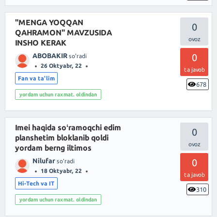
"MENGA YOQQAN
0
QAHRAMON" MAVZUSIDA
INSHO KERAK
ABOBAKIR
0
so'radi
26 Oktyabr, 22
ta javob
Fan va ta'lim
678
yordam uchun raxmat. oldindan
Imei haqida soʻramoqchi edim
0
planshetim bloklanib qoldi
yordam berng iltimos
Nilufar
0
so'radi
18 Oktyabr, 22
ta javob
Hi-Tech va IT
310
yordam uchun raxmat. oldindan