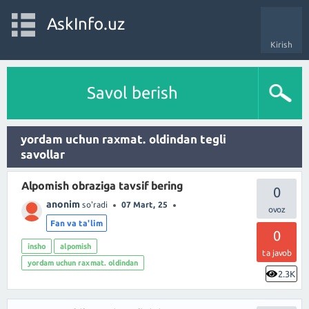
AskInfo.uz
Kirish
Savol berish
yordam uchun raxmat. oldindan tegli
savollar
Alpomish obraziga tavsif bering
0
anonim
so'radi
07 Mart, 25
Fan va ta'lim
0
insho
alpomish
ta javob
yordam uchun raxmat. oldindan
2.3K