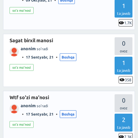
09 Oktyabr, 21
Boshqa
1
so'z ma'nosi
ta javob
1.7K
Sagat birxil manosi
0
anonim
so'radi
17 Sentyabr, 21
Boshqa
1
so'z ma'nosi
ta javob
358
Wtf so'zi ma'nosi
0
anonim
so'radi
17 Sentyabr, 21
Boshqa
2
so'z ma'nosi
ta javob
7.3K