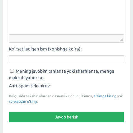
Ko'rsatiladigan ism (xohishga ko'ra):
Mening javobim tanlansa yoki sharhlansa, menga
maktub yuboring
Anti-spam tekshiruv:
Kelgusida tekshiruvlardan o'tmaslik uchun, iltimos,
tizimga kiring
yoki
ro'yxatdan o'ting.