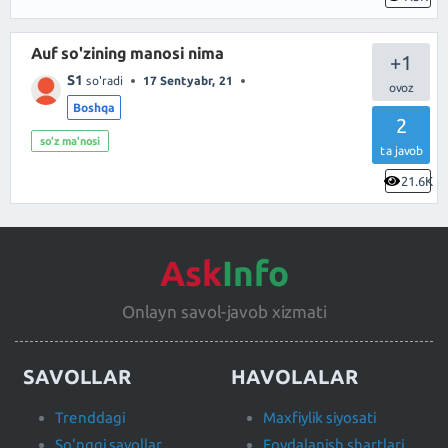
Auf so'zining manosi nima
+1
S1
so'radi
17 Sentyabr, 21
Boshqa
2
so'z ma'nosi
ta javob
21.6K
Ask
Info
Onlayn savol-javob xizmati
SAVOLLAR
HAVOLALAR
Trenddagi
Maxfiylik siyosati
So'nggi savollar
Foydalanish shartlari