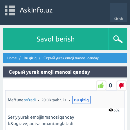
AskInfo.uz
Kirish
Savol berish
Home
Bu qiziq
Серый yurak emoji manosi qanday
Серый yurak emoji manosi qanday
0
Maftuna
so'radi
20 Oktyabr, 21
Bu qiziq
682
Seriy yurak emojjinmanosi qanday
b&ograve;ladi va nmani anglatadi