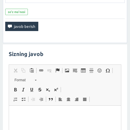
so'z ma'nosi
Sizning javob
Format