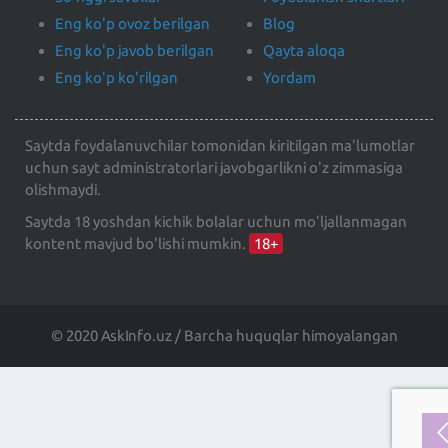
Eng ko'p ovoz berilgan
Blog
Eng ko'p javob berilgan
Qayta aloqa
Eng ko'p ko'rilgan
Yordam
Saytda foydalanuvchilar tomonidan kiritilgan ma'lumotlar
uchun sayt administratorlari javobgarlikni o'z zimmasiga
olishmaydi.
Saytda 18 yoshdan kichik bolalar uchun mo'ljallanmagan
kontent mavjud bo'lishi mumkin.
18+
© 2020 AskInfo.uz / Barcha huquqlar himoyalangan