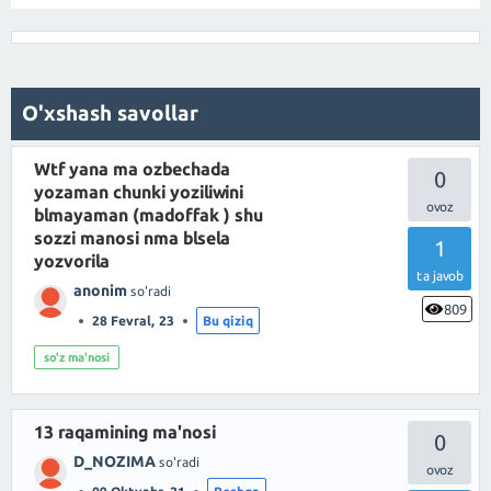
O'xshash savollar
Wtf yana ma ozbechada
0
yozaman chunki yoziliwini
blmayaman (madoffak ) shu
sozzi manosi nma blsela
1
yozvorila
ta javob
anonim
so'radi
809
28 Fevral, 23
Bu qiziq
so'z ma'nosi
13 raqamining ma'nosi
0
D_NOZIMA
so'radi