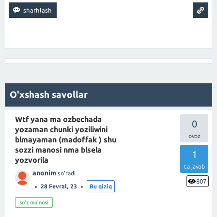
O'xshash savollar
Wtf yana ma ozbechada
0
yozaman chunki yoziliwini
blmayaman (madoffak ) shu
sozzi manosi nma blsela
1
yozvorila
ta javob
anonim
so'radi
807
28 Fevral, 23
Bu qiziq
so'z ma'nosi