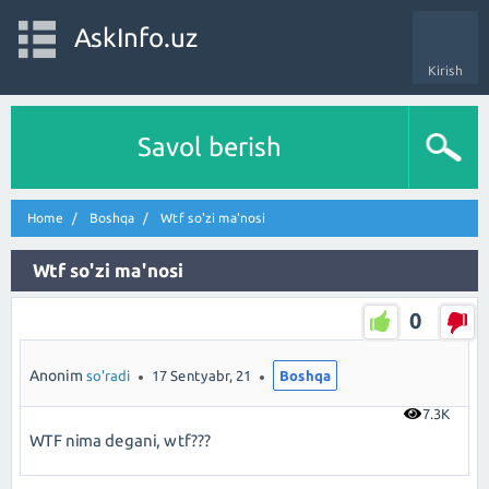
AskInfo.uz
Kirish
Savol berish
Home
Boshqa
Wtf so'zi ma'nosi
Wtf so'zi ma'nosi
0
Anonim
so'radi
17 Sentyabr, 21
Boshqa
7.3K
WTF nima degani, wtf???