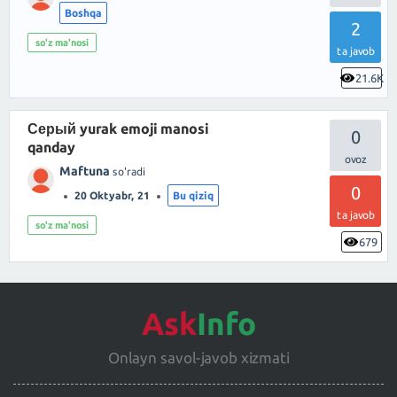
Boshqa
2
so'z ma'nosi
ta javob
21.6K
Серый yurak emoji manosi
0
qanday
Maftuna
so'radi
0
20 Oktyabr, 21
Bu qiziq
ta javob
so'z ma'nosi
679
Ask
Info
Onlayn savol-javob xizmati