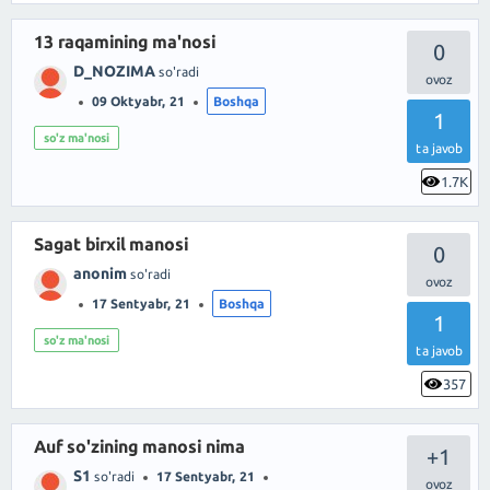
13 raqamining ma'nosi
0
D_NOZIMA
so'radi
09 Oktyabr, 21
Boshqa
1
so'z ma'nosi
ta javob
1.7K
Sagat birxil manosi
0
anonim
so'radi
17 Sentyabr, 21
Boshqa
1
so'z ma'nosi
ta javob
357
Auf so'zining manosi nima
+1
S1
so'radi
17 Sentyabr, 21