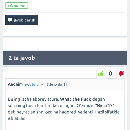
so'z ma'nosi
2
ta javob
0
Anonim
javob berdi
17 Sentyabr, 21
Bu inglizcha abbreviatura,
What the Fuck
degan
so'zining bosh harflaridan olingan. O'zimizni "Nima???"
deb hayratlanishni ozgina haqoratli varianti. Hazil sifatida
ishlatiladi