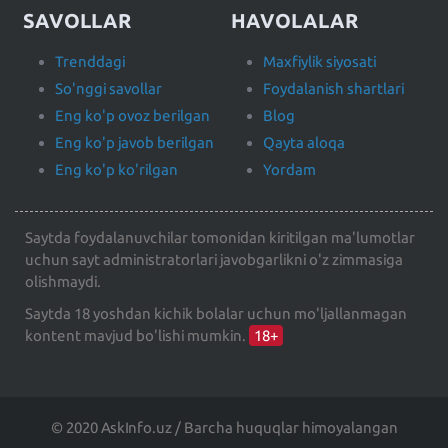
SAVOLLAR
HAVOLALAR
Trenddagi
Maxfiylik siyosati
So'nggi savollar
Foydalanish shartlari
Eng ko'p ovoz berilgan
Blog
Eng ko'p javob berilgan
Qayta aloqa
Eng ko'p ko'rilgan
Yordam
Saytda foydalanuvchilar tomonidan kiritilgan ma'lumotlar
uchun sayt administratorlari javobgarlikni o'z zimmasiga
olishmaydi.
Saytda 18 yoshdan kichik bolalar uchun mo'ljallanmagan
kontent mavjud bo'lishi mumkin.
18+
© 2020 AskInfo.uz / Barcha huquqlar himoyalangan