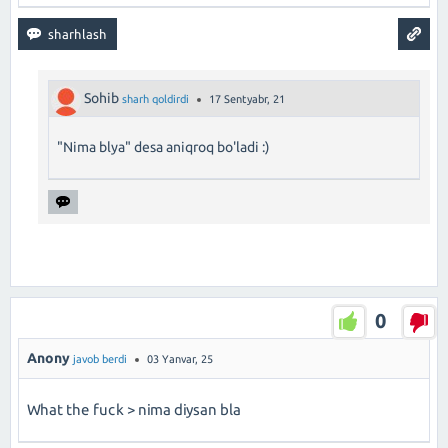
Sohib
sharh qoldirdi
17 Sentyabr, 21
"Nima blya" desa aniqroq bo'ladi :)
0
Anony
javob berdi
03 Yanvar, 25
What the fuck > nima diysan bla