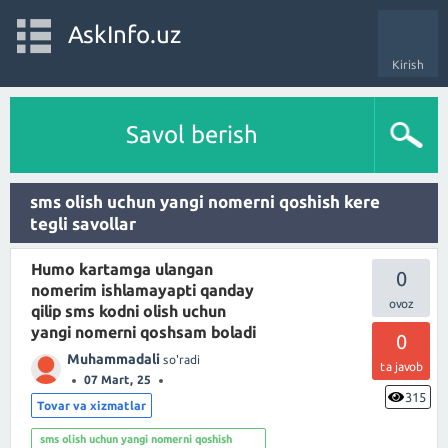
AskInfo.uz
Kirish
Savol berish
sms olish uchun yangi nomerni qoshish kere
tegli savollar
Humo kartamga ulangan
0
nomerim ishlamayapti qanday
qilip sms kodni olish uchun
yangi nomerni qoshsam boladi
0
Muhammadali
so'radi
ta javob
07 Mart, 25
315
Tovar va xizmatlar
sms olish uchun yangi nomerni qoshish