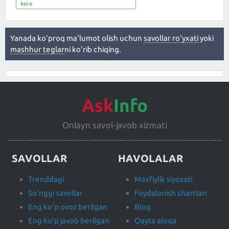
kere
Yanada ko'proq ma'lumot olish uchun
savollar ro'yxati
yoki
mashhur teglar
ni ko'rib chiqing.
Ask
Info
Onlayn savol-javob xizmati
SAVOLLAR
HAVOLALAR
Trenddagi
Maxfiylik siyosati
So'nggi savollar
Foydalanish shartlari
Eng ko'p ovoz berilgan
Blog
Eng ko'p javob berilgan
Qayta aloqa