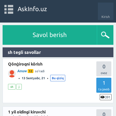
AskInfo.uz
Kirish
Savol berish
sh tegli savollar
Qõnģiroqni kõrish
0
Anuw
12
so'radi
13 Sentyabr, 21
Bu qiziq
1
sh
j
ta javob
391
1 yil oldingi kiruvchi
0