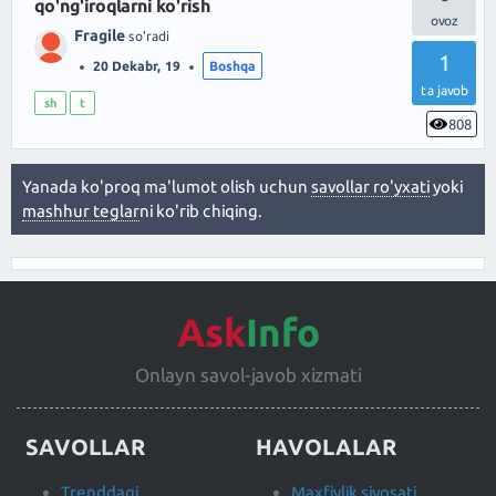
qo'ng'iroqlarni ko'rish
Fragile
so'radi
1
20 Dekabr, 19
Boshqa
ta javob
sh
t
808
Yanada ko'proq ma'lumot olish uchun
savollar ro'yxati
yoki
mashhur teglar
ni ko'rib chiqing.
Ask
Info
Onlayn savol-javob xizmati
SAVOLLAR
HAVOLALAR
Trenddagi
Maxfiylik siyosati