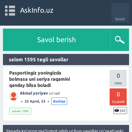
AskInfo.uz
Kirish
Savol berish
salom 1595 tegli savollar
Pasportingiz yoningizda
0
bolmasa uni seriya raqamini
qanday bilsa boladi
Akmal yoriyev
0
so'radi
22 Aprel, 23
Boshqa
ta javob
342
salom 1595
Yanada ko'proq ma'lumot olish uchun
savollar ro'yxati
yoki