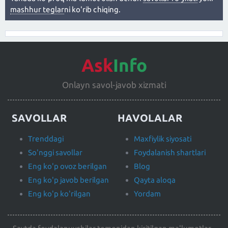
mashhur teglar
ni ko'rib chiqing.
Ask
Info
Onlayn savol-javob xizmati
SAVOLLAR
HAVOLALAR
Trenddagi
Maxfiylik siyosati
So'nggi savollar
Foydalanish shartlari
Eng ko'p ovoz berilgan
Blog
Eng ko'p javob berilgan
Qayta aloqa
Eng ko'p ko'rilgan
Yordam