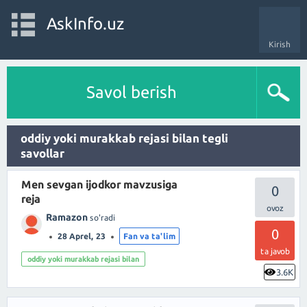
AskInfo.uz
Kirish
Savol berish
oddiy yoki murakkab rejasi bilan tegli
savollar
Men sevgan ijodkor mavzusiga
0
reja
Ramazon
so'radi
0
28 Aprel, 23
Fan va ta'lim
ta javob
oddiy yoki murakkab rejasi bilan
3.6K