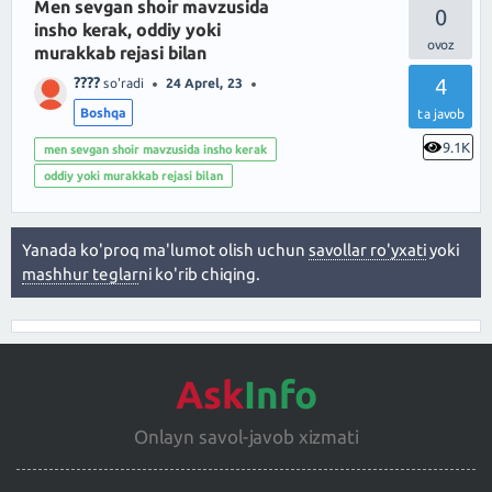
Men sevgan shoir mavzusida
0
insho kerak, oddiy yoki
murakkab rejasi bilan
????
4
so'radi
24 Aprel, 23
Boshqa
ta javob
9.1K
men sevgan shoir mavzusida insho kerak
oddiy yoki murakkab rejasi bilan
Yanada ko'proq ma'lumot olish uchun
savollar ro'yxati
yoki
mashhur teglar
ni ko'rib chiqing.
Ask
Info
Onlayn savol-javob xizmati