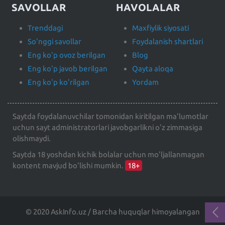
SAVOLLAR
HAVOLALAR
Trenddagi
Maxfiylik siyosati
So'nggi savollar
Foydalanish shartlari
Eng ko'p ovoz berilgan
Blog
Eng ko'p javob berilgan
Qayta aloqa
Eng ko'p ko'rilgan
Yordam
Saytda foydalanuvchilar tomonidan kiritilgan ma'lumotlar
uchun sayt administratorlari javobgarlikni o'z zimmasiga
olishmaydi.
Saytda 18 yoshdan kichik bolalar uchun mo'ljallanmagan
kontent mavjud bo'lishi mumkin.
18+
© 2020 AskInfo.uz / Barcha huquqlar himoyalangan