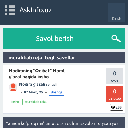
AskInfo.uz
Kirish
Savol berish
murakkab reja. tegli savollar
Nodiraning "Oqibat" Nomli
0
g'azal haqida insho
Nodira g'azali
so'radi
0
07 Mart, 25
Boshqa
ta javob
insho
murakkab reja.
299
Yanada ko'proq ma'lumot olish uchun
savollar ro'yxati
yoki