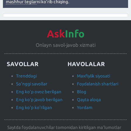
mashhur teglar
ni ko'rib chiqing.
Ask
Info
Onlayn savol-javob xizmati
SAVOLLAR
HAVOLALAR
Trenddagi
Maxfiylik siyosati
So'nggi savollar
Foydalanish shartlari
Eng ko'p ovoz berilgan
Blog
Eng ko'p javob berilgan
Qayta aloqa
Eng ko'p ko'rilgan
Yordam
Saytda foydalanuvchilar tomonidan kiritilgan ma'lumotlar